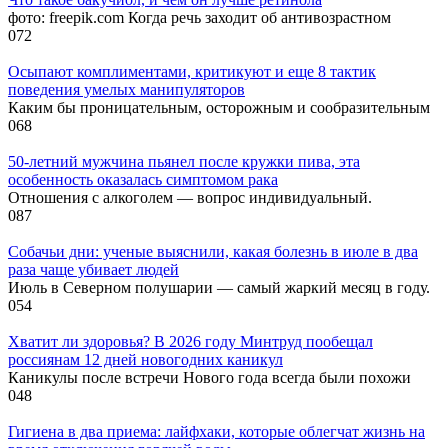
фото: freepik.com Когда речь заходит об антивозрастном
0
72
Осыпают комплиментами, критикуют и еще 8 тактик
поведения умелых манипуляторов
Каким бы проницательным, осторожным и сообразительным
0
68
50-летний мужчина пьянел после кружки пива, эта
особенность оказалась симптомом рака
Отношения с алкоголем — вопрос индивидуальный.
0
87
Собачьи дни: ученые выяснили, какая болезнь в июле в два
раза чаще убивает людей
Июль в Северном полушарии — самый жаркий месяц в году.
0
54
Хватит ли здоровья? В 2026 году Минтруд пообещал
россиянам 12 дней новогодних каникул
Каникулы после встречи Нового года всегда были похожи
0
48
Гигиена в два приема: лайфхаки, которые облегчат жизнь на