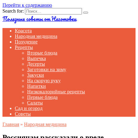
Перейти к содержанию
Search for:
Полезные советы от Наготовки
Красота
Народная медицина
Похудение
Рецепты
Вторые блюда
Выпечка
Десерты
Заготовки на зиму
Закуски
На скорую руку
Напитки
Низкокалорийные рецепты
Первые блюда
Салаты
Сад и огород
Советы
Главная
»
Народная медицина
Россиянам рассказали о вреде