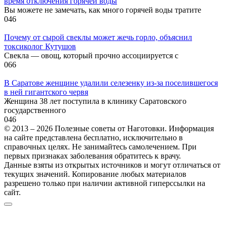
время отключения горячей воды
Вы можете не замечать, как много горячей воды тратите
0
46
Почему от сырой свеклы может жечь горло, объяснил
токсиколог Кутушов
Свекла — овощ, который прочно ассоциируется с
0
66
В Саратове женщине удалили селезенку из-за поселившегося
в ней гигантского червя
Женщина 38 лет поступила в клинику Саратовского
государственного
0
46
© 2013 – 2026 Полезные советы от Наготовки. Информация
на сайте представлена бесплатно, исключительно в
справочных целях. Не занимайтесь самолечением. При
первых признаках заболевания обратитесь к врачу.
Данные взяты из открытых источников и могут отличаться от
текущих значений. Копирование любых материалов
разрешено только при наличии активной гиперссылки на
сайт.