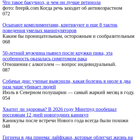
Что такое бакучиол, и чем он лучше ретинола
фото: freepik.com Когда речь заходит об антивозрастном
0
72
Осыпают комплиментами, критикуют и еще 8 тактик
поведения умелых манипуляторов
Каким бы проницательным, осторожным и сообразительным
0
68
50-летний мужчина пьянел после кружки пива, эта
особенность оказалась симптомом рака
Отношения с алкоголем — вопрос индивидуальный.
0
87
Собачьи дни: ученые выяснили, какая болезнь в июле в два
раза чаще убивает людей
Июль в Северном полушарии — самый жаркий месяц в году.
0
54
Хватит ли здоровья? В 2026 году Минтруд пообещал
россиянам 12 дней новогодних каникул
Каникулы после встречи Нового года всегда были похожи
0
48
Гигиена в два приема: лайфхаки, которые облегчат жизнь на