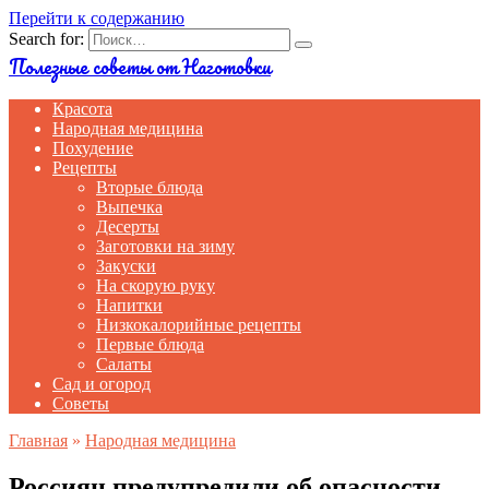
Перейти к содержанию
Search for:
Полезные советы от Наготовки
Красота
Народная медицина
Похудение
Рецепты
Вторые блюда
Выпечка
Десерты
Заготовки на зиму
Закуски
На скорую руку
Напитки
Низкокалорийные рецепты
Первые блюда
Салаты
Сад и огород
Советы
Главная
»
Народная медицина
Россиян предупредили об опасности