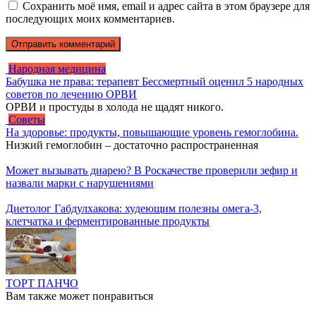
Сохранить моё имя, email и адрес сайта в этом браузере для
последующих моих комментариев.
Народная медицина
Бабушка не права: терапевт Бессмертный оценил 5 народных
советов по лечению ОРВИ
ОРВИ и простуды в холода не щадят никого.
Советы
На здоровье: продукты, повышающие уровень гемоглобина.
Низкий гемоглобин – достаточно распространенная
Может вызывать диарею? В Роскачестве проверили зефир и
назвали марки с нарушениями
Диетолог Габдулхакова: худеющим полезны омега-3,
клетчатка и ферментированные продукты
ТОРТ ПАНЧО
Вам также может понравиться