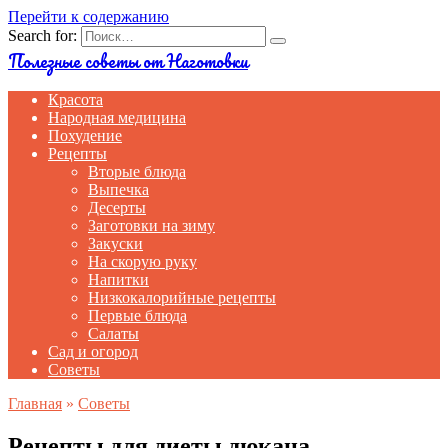
Перейти к содержанию
Search for:
Полезные советы от Наготовки
Красота
Народная медицина
Похудение
Рецепты
Вторые блюда
Выпечка
Десерты
Заготовки на зиму
Закуски
На скорую руку
Напитки
Низкокалорийные рецепты
Первые блюда
Салаты
Сад и огород
Советы
Главная
»
Советы
Рецепты для диеты дюкана.