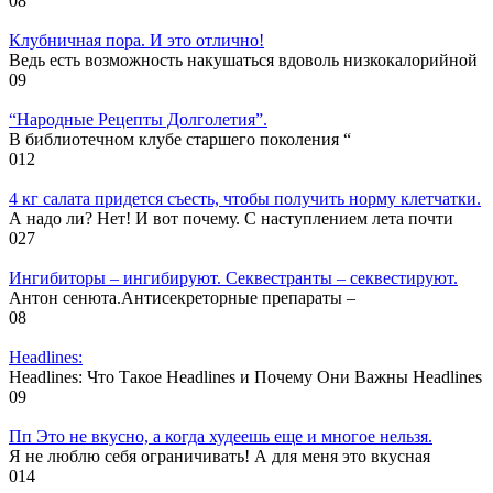
0
8
Клубничная пора. И это отлично!
Ведь есть возможность накушаться вдоволь низкокалорийной
0
9
“Народные Рецепты Долголетия”.
В библиотечном клубе старшего поколения “
0
12
4 кг салата придется съесть, чтобы получить норму клетчатки.
А надо ли? Нет! И вот почему. С наступлением лета почти
0
27
Ингибиторы – ингибируют. Секвестранты – секвестируют.
Антон сенюта.Антисекреторные препараты –
0
8
Headlines:
Headlines: Что Такое Headlines и Почему Они Важны Headlines
0
9
Пп Это не вкусно, а когда худеешь еще и многое нельзя.
Я не люблю себя ограничивать! А для меня это вкусная
0
14