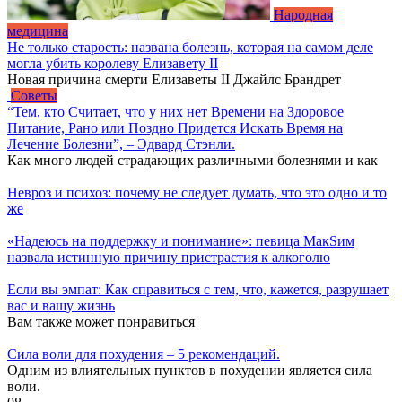
Народная
медицина
Не только старость: названа болезнь, которая на самом деле
могла убить королеву Елизавету II
Новая причина смерти Елизаветы II Джайлс Брандрет
Советы
“Тем, кто Считает, что у них нет Времени на Здоровое
Питание, Рано или Поздно Придется Искать Время на
Лечение Болезни”, – Эдвард Стэнли.
Как много людей страдающих различными болезнями и как
Невроз и психоз: почему не следует думать, что это одно и то
же
«Надеюсь на поддержку и понимание»: певица МакSим
назвала истинную причину пристрастия к алкоголю
Если вы эмпат: Как справиться с тем, что, кажется, разрушает
вас и вашу жизнь
Вам также может понравиться
Cила воли для похудения – 5 рекомендаций.
Одним из влиятельных пунктов в похудении является сила
воли.