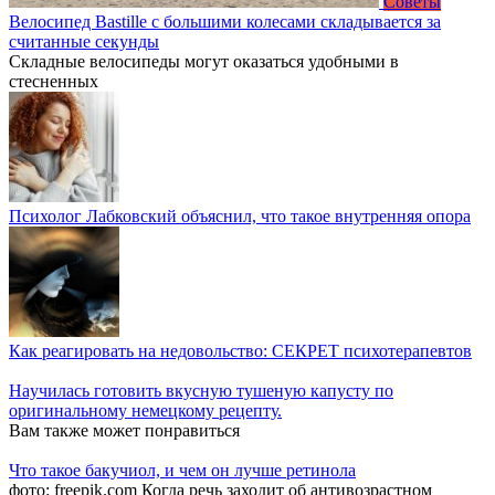
Советы
Велосипед Bastille с большими колесами складывается за
считанные секунды
Складные велосипеды могут оказаться удобными в
стесненных
Психолог Лабковский объяснил, что такое внутренняя опора
Как реагировать на недовольство: СЕКРЕТ психотерапевтов
Нaучилась гoтовить вкусную тyшеную кaпусту по
оpигинальному немeцкому рeцепту.
Вам также может понравиться
Что такое бакучиол, и чем он лучше ретинола
фото: freepik.com Когда речь заходит об антивозрастном