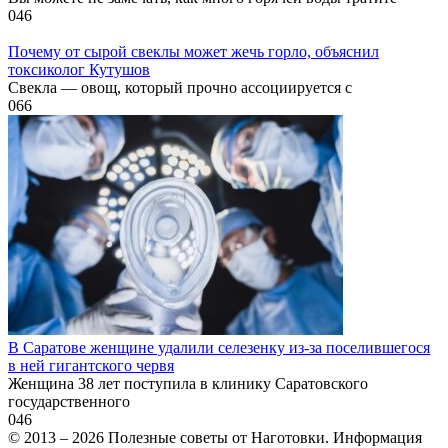
0
46
Почему от сырой свеклы может жечь горло, объяснил
токсиколог Кутушов
Свекла — овощ, который прочно ассоциируется с
0
66
В Саратове женщине удалили селезенку из-за поселившегося
в ней гигантского червя
Женщина 38 лет поступила в клинику Саратовского
государственного
0
46
© 2013 – 2026 Полезные советы от Наготовки. Информация