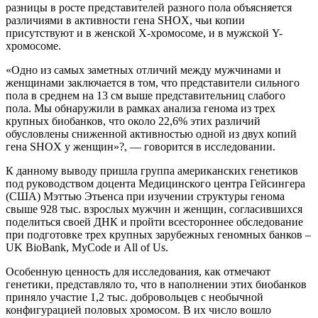
разницы в росте представителей разного пола объясняется
различиями в активности гена SHOX, чьи копии
присутствуют и в женской Х-хромосоме, и в мужской Y-
хромосоме.
«Одно из самых заметных отличий между мужчинами и
женщинами заключается в том, что представители сильного
пола в среднем на 13 см выше представительниц слабого
пола. Мы обнаружили в рамках анализа генома из трех
крупных биобанков, что около 22,6% этих различий
обусловлены сниженной активностью одной из двух копий
гена SHOX у женщин»?, — говорится в исследовании.
К данному выводу пришла группа американских генетиков
под руководством доцента Медицинского центра Гейсингера
(США) Мэттью Этьенса при изучении структуры генома
свыше 928 тыс. взрослых мужчин и женщин, согласившихся
поделиться своей ДНК и пройти всестороннее обследование
при подготовке трех крупных зарубежных геномных банков –
UK BioBank, MyCode и All of Us.
Особенную ценность для исследования, как отмечают
генетики, представляло то, что в наполнении этих биобанков
приняло участие 1,2 тыс. добровольцев с необычной
конфигурацией половых хромосом. В их число вошло