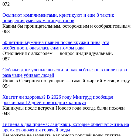
0
72
Осыпают комплиментами, критикуют и еще 8 тактик
поведения умелых манипуляторов
Каким бы проницательным, осторожным и сообразительным
0
68
50-летний мужчина пьянел после кружки пива, эта
особенность оказалась симптомом рака
Отношения с алкоголем — вопрос индивидуальный.
0
87
Собачьи дни: ученые выяснили, какая болезнь в июле в два
раза чаще убивает людей
Июль в Северном полушарии — самый жаркий месяц в году.
0
54
Хватит ли здоровья? В 2026 году Минтруд пообещал
россиянам 12 дней новогодних каникул
Каникулы после встречи Нового года всегда были похожи
0
48
Гигиена в два приема: лайфхаки, которые облегчат жизнь на
время отключения горячей воды
Вы можете не замечать, как много горячей воды тратите