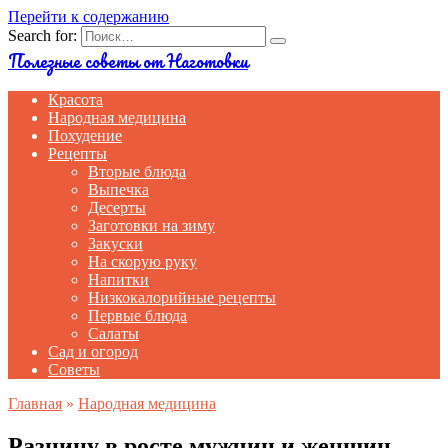
Перейти к содержанию
Search for:
Полезные советы от Наготовки
Красота
Народная медицина
Похудение
Рецепты
Вторые блюда
Выпечка
Десерты
Заготовки на зиму
Закуски
На скорую руку
Напитки
Низкокалорийные рецепты
Первые блюда
Салаты
Сад и огород
Советы
Главная
»
Народная медицина
Разницу в росте мужчин и женщин