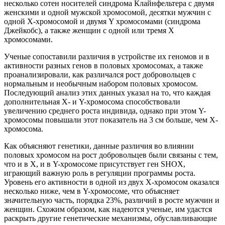
несколько сотен носителей синдрома Клайнфельтера с двумя
женскими и одной мужской хромосомой, десятки мужчин с
одной X-хромосомой и двумя Y хромосомами (синдрома
Джейкобс), а также женщин с одной или тремя X
хромосомами.
Ученые сопоставили различия в устройстве их геномов и в
активности разных генов в половых хромосомах, а также
проанализировали, как различался рост добровольцев с
нормальным и необычным набором половых хромосом.
Последующий анализ этих данных указал на то, что каждая
дополнительная Х- и Y-хромосома способствовали
увеличению среднего роста индивида, однако при этом Y-
хромосомы повышали этот показатель на 3 см больше, чем X-
хромосома.
Как объясняют генетики, данные различия во влиянии
половых хромосом на рост добровольцев были связаны с тем,
что и в X, и в Y-хромосоме присутствует ген SHOX,
играющий важную роль в регуляции программы роста.
Уровень его активности в одной из двух X-хромосом оказался
несколько ниже, чем в Y-хромосоме, что объясняет
значительную часть, порядка 23%, различий в росте мужчин и
женщин. Схожим образом, как надеются ученые, им удастся
раскрыть другие генетические механизмы, обуславливающие