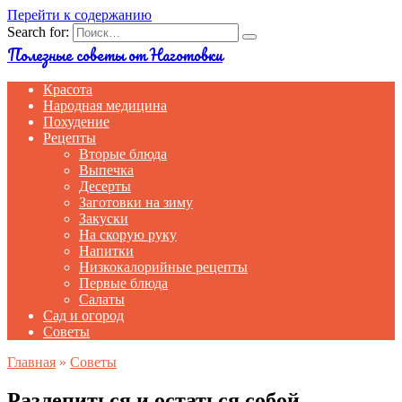
Перейти к содержанию
Search for:
Полезные советы от Наготовки
Красота
Народная медицина
Похудение
Рецепты
Вторые блюда
Выпечка
Десерты
Заготовки на зиму
Закуски
На скорую руку
Напитки
Низкокалорийные рецепты
Первые блюда
Салаты
Сад и огород
Советы
Главная
»
Советы
Разлепиться и остаться собой.