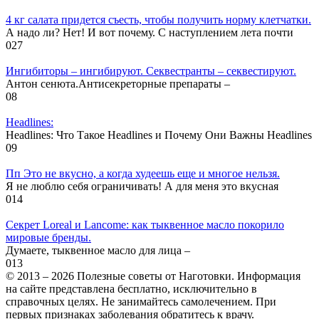
4 кг салата придется съесть, чтобы получить норму клетчатки.
А надо ли? Нет! И вот почему. С наступлением лета почти
0
27
Ингибиторы – ингибируют. Секвестранты – секвестируют.
Антон сенюта.Антисекреторные препараты –
0
8
Headlines:
Headlines: Что Такое Headlines и Почему Они Важны Headlines
0
9
Пп Это не вкусно, а когда худеешь еще и многое нельзя.
Я не люблю себя ограничивать! А для меня это вкусная
0
14
Секрет Loreal и Lancome: как тыквенное масло покорило
мировые бренды.
Думаете, тыквенное масло для лица –
0
13
© 2013 – 2026 Полезные советы от Наготовки. Информация
на сайте представлена бесплатно, исключительно в
справочных целях. Не занимайтесь самолечением. При
первых признаках заболевания обратитесь к врачу.