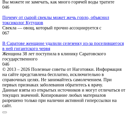
Вы можете не замечать, как много горячей воды тратите
0
46
Почему от сырой свеклы может жечь горло, объяснил
токсиколог Кутушов
Свекла — овощ, который прочно ассоциируется с
0
67
В Саратове женщине удалили селезенку из-за поселившегося
в ней гигантского червя
Женщина 38 лет поступила в клинику Саратовского
государственного
0
46
© 2013 – 2026 Полезные советы от Наготовки. Информация
на сайте представлена бесплатно, исключительно в
справочных целях. Не занимайтесь самолечением. При
первых признаках заболевания обратитесь к врачу.
Данные взяты из открытых источников и могут отличаться от
текущих значений. Копирование любых материалов
разрешено только при наличии активной гиперссылки на
сайт.