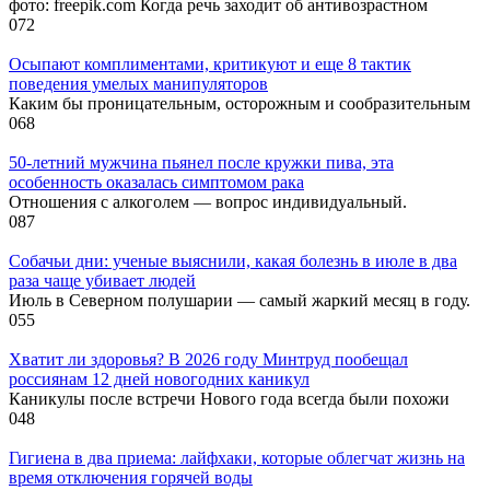
фото: freepik.com Когда речь заходит об антивозрастном
0
72
Осыпают комплиментами, критикуют и еще 8 тактик
поведения умелых манипуляторов
Каким бы проницательным, осторожным и сообразительным
0
68
50-летний мужчина пьянел после кружки пива, эта
особенность оказалась симптомом рака
Отношения с алкоголем — вопрос индивидуальный.
0
87
Собачьи дни: ученые выяснили, какая болезнь в июле в два
раза чаще убивает людей
Июль в Северном полушарии — самый жаркий месяц в году.
0
55
Хватит ли здоровья? В 2026 году Минтруд пообещал
россиянам 12 дней новогодних каникул
Каникулы после встречи Нового года всегда были похожи
0
48
Гигиена в два приема: лайфхаки, которые облегчат жизнь на
время отключения горячей воды