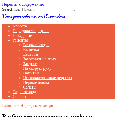
Перейти к содержанию
Search for:
Полезные советы от Наготовки
Красота
Народная медицина
Похудение
Рецепты
Вторые блюда
Выпечка
Десерты
Заготовки на зиму
Закуски
На скорую руку
Напитки
Низкокалорийные рецепты
Первые блюда
Салаты
Сад и огород
Советы
Главная
»
Народная медицина
Разбираем популярные мифы о