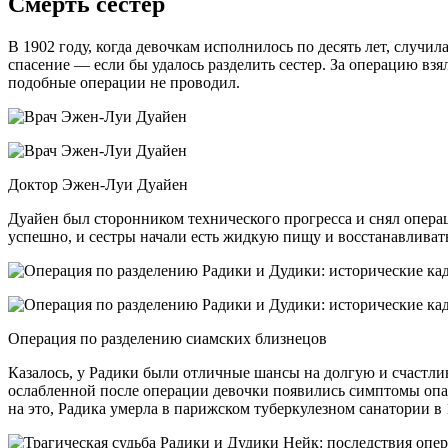
Смерть сестер
В 1902 году, когда девочкам исполнилось по десять лет, случи
спасение — если бы удалось разделить сестер. За операцию в
подобные операции не проводил.
Доктор Эжен-Луи Дуайен
Дуайен был сторонником технического прогресса и снял операц
успешно, и сестры начали есть жидкую пищу и восстанавливать
Операция по разделению сиамских близнецов
Казалось, у Радики были отличные шансы на долгую и счастлив
ослабленной после операции девочки появились симптомы опасн
на это, Радика умерла в парижском туберкулезном санатории в 