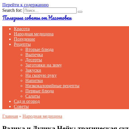
Перейти к содержанию
Search for:
Полезные советы от Наготовки
Красота
Народная медицина
Похудение
Рецепты
Вторые блюда
Выпечка
Десерты
Заготовки на зиму
Закуски
На скорую руку
Напитки
Низкокалорийные рецепты
Первые блюда
Салаты
Сад и огород
Советы
Главная
»
Народная медицина
Радика и Дудика Нейк: трагическая су