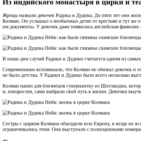
Из индийского монастыря в цирки и т
Жрецы назвали девочек Радика и Дудика. До пяти лет они жил
Колман. Он услышал о необычных детях от крестьян и тут же о
им документы. У девочек даже появилась английская фамилия
В наши дни случай Радики и Дудики считается одним из самых
Современники вспоминали, что Колман не обижал девочек и отно
не было детства. У Радики и Дудики было всего несколько выст
Колман нанял для близнецов гувернантку из Шотландии, кото
и, повзрослев, сами выбрали свой путь в жизни. Девочки выу
Сестры с цирком Колмана объездили всю Европу, и везде их вс
ограничивались этим. Они выступали с полноценными номерам