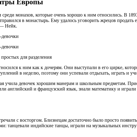
еатры Европы
и среди монахов, которые очень хорошо к ним относились. В 18
тправился в монастырь. Ему удалось уговорить жрецов продать е
 — Нейк.
 простых для разделения
сился к ним как к дочерям. Они выступали в его цирке, который
уплений в неделю, поэтому они успевали отдыхать, играть и учи
рая учила девочек хорошим манерам и школьным предметам. При
чили английский и французский язык, знали математику и играл
тречали с восторгом. Близнецам достаточно было просто появить
и: танцевали индийские танцы, играли на музыкальных инстру