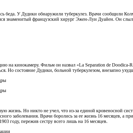
лась беда. У Дудики обнаружили туберкулез. Врачи сообщили Кол
зялся знаменитый французский хирург Эжен-Луи Дуайен. Он слыл
ию на кинокамеру. Фильм он назвал «La Separation de Doodica-
ся. Но состояние Дудики, больной туберкулезом, внезапно ухудш
ую жизнь. Но никто не учел, что из-за единой кровеносной систе
ого заболевания. Врачи боролись за ее жизнь 16 месяцев, а пр
1903 году, пережив сестру всего лишь на 16 месяцев.