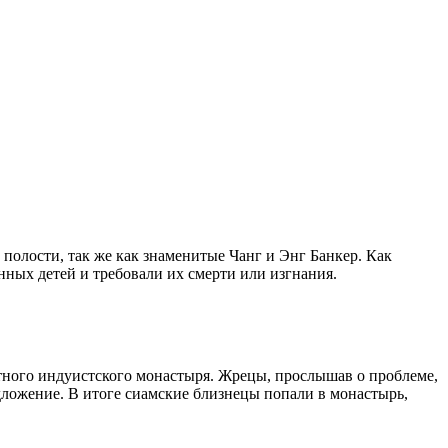
 полости, так же как
знаменитые Чанг и Энг Банкер
. Как
нных детей и требовали их смерти или изгнания.
естного индуистского монастыря. Жрецы, прослышав о проблеме,
дложение. В итоге сиамские близнецы попали в монастырь,