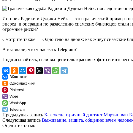
История Радики и Дудики Нейк — это трагический пример тог
вперед, и операции по разделению сиамских близнецов стали н
огромные риски?
Смотрите также —
Одно тело на двоих: как живут сиамские б
А вы знали, что у нас есть
Telegram
?
Подписывайтесь, если вы ценитель красивых фото и интересн
ВКонтакте
Одноклассники
Pinterest
Viber
WhatsApp
Telegram
Предыдущая запись
Как эксцентричный дантист Мартин ван Б
Следующая запись
Выживание, защита, общение: зачем челове
Оцените статью