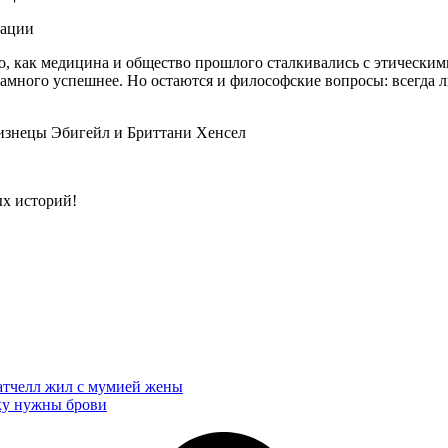
о, как медицина и общество прошлого сталкивались с этически
амного успешнее. Но остаются и философские вопросы: всегда ли
лизнецы Эбигейл и Бриттани Хенсел
ых историй!
атчелл жил с мумией жены
ку нужны брови