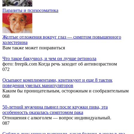
Паразиты и психосоматика
Желтые отложения вокруг глаз — симптом повышенного
холестерина
Вам также может понравиться
Что такое бакучиол, и чем он лучше ретинола
фото: freepik.com Когда речь заходит об антивозрастном
0
72
Осыпают комплиментами, критикуют и еще 8 тактик
поведения умелых манипуляторов
Каким бы проницательным, осторожным и сообразительным
0
68
50-летний мужчина пьянел после кружки пива, эта
особенность оказалась симптомом рака
Отношения с алкоголем — вопрос индивидуальный.
0
87
Собачьи дни: ученые выяснили, какая болезнь в июле в два