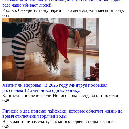
раза чаще убивает людей
Июль в Северном полушарии — самый жаркий месяц в году.
0
55
Хватит ли здоровья? В 2026 году Минтруд пообещал
россиянам 12 дней новогодних каникул
Каникулы после встречи Нового года всегда были похожи
0
48
Гигиена в два приема: лайфхаки, которые облегчат жизнь на
время отключения горячей воды
Вы можете не замечать, как много горячей воды тратите
0
46