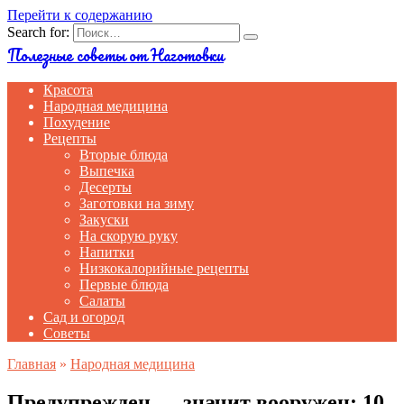
Перейти к содержанию
Search for:
Полезные советы от Наготовки
Красота
Народная медицина
Похудение
Рецепты
Вторые блюда
Выпечка
Десерты
Заготовки на зиму
Закуски
На скорую руку
Напитки
Низкокалорийные рецепты
Первые блюда
Салаты
Сад и огород
Советы
Главная
»
Народная медицина
Предупрежден — значит вооружен: 10