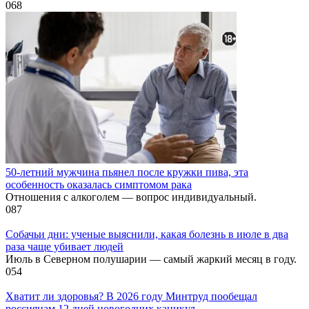
0
68
50-летний мужчина пьянел после кружки пива, эта
особенность оказалась симптомом рака
Отношения с алкоголем — вопрос индивидуальный.
0
87
Собачьи дни: ученые выяснили, какая болезнь в июле в два
раза чаще убивает людей
Июль в Северном полушарии — самый жаркий месяц в году.
0
54
Хватит ли здоровья? В 2026 году Минтруд пообещал
россиянам 12 дней новогодних каникул