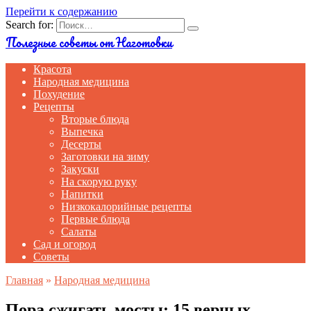
Перейти к содержанию
Search for:
Полезные советы от Наготовки
Красота
Народная медицина
Похудение
Рецепты
Вторые блюда
Выпечка
Десерты
Заготовки на зиму
Закуски
На скорую руку
Напитки
Низкокалорийные рецепты
Первые блюда
Салаты
Сад и огород
Советы
Главная
»
Народная медицина
Пора сжигать мосты: 15 верных