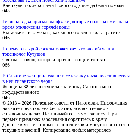
Каникулы после встречи Нового года всегда были похожи
0
48
Гигиена в два приема: лайфхаки, которые облегчат жизнь на
время отключения горячей воды
Вы можете не замечать, как много горячей воды тратите
0
46
Почему от сырой свеклы может жечь горло, объяснил
токсиколог Кутушов
Свекла — овощ, который прочно ассоциируется с
0
66
В Саратове женщине удалили селезенку из-за поселившегося
в ней гигантского червя
Женщина 38 лет поступила в клинику Саратовского
государственного
0
46
© 2013 – 2026 Полезные советы от Наготовки. Информация
на сайте представлена бесплатно, исключительно в
справочных целях. Не занимайтесь самолечением. При
первых признаках заболевания обратитесь к врачу.
Данные взяты из открытых источников и могут отличаться от
текущих значений. Копирование любых материалов