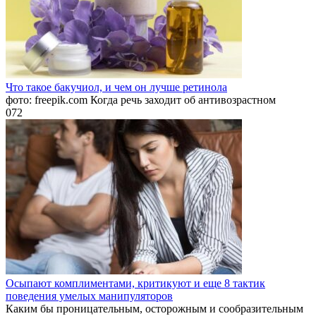
Что такое бакучиол, и чем он лучше ретинола
фото: freepik.com Когда речь заходит об антивозрастном
0
72
Осыпают комплиментами, критикуют и еще 8 тактик
поведения умелых манипуляторов
Каким бы проницательным, осторожным и сообразительным