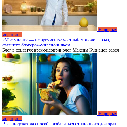
Народная
медицина
«Мое мнение — не аргумент»: честный монолог врача,
ставшего блогером-миллионником
Блог в соцсетях врач-эндокринолог Максим Кузнецов завел
Народная
медицина
Врач подсказала способы избавиться от «ночного дожора»