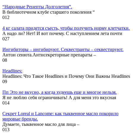
“Народные Рецепты Долголетия”.
В библиотечном клубе старшего поколения “
0
12
4 кг салата придется съесть, чтобы получить норму клетчатки.
А надо ли? Нет! И вот почему. С наступлением лета почти
0
27
Ингибиторы – ингибируют. Секвестранты – секвестируют.
Антон сенюта.Антисекреторные препараты –
0
8
Headlines:
Headlines: Что Такое Headlines и Почему Они Важны Headlines
0
9
Пп Это не вкусно, а когда худеешь еще и многое нельзя.
Я не люблю себя ограничивать! А для меня это вкусная
0
14
Секрет Loreal и Lancome: как тыквенное масло покорило
мировые бренды.
Думаете, тыквенное масло для лица –
0
13