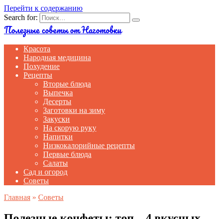
Перейти к содержанию
Search for:
Полезные советы от Наготовки
Красота
Народная медицина
Похудение
Рецепты
Вторые блюда
Выпечка
Десерты
Заготовки на зиму
Закуски
На скорую руку
Напитки
Низкокалорийные рецепты
Первые блюда
Салаты
Сад и огород
Советы
Главная
»
Советы
Полезные конфеты: топ – 4 вкусных