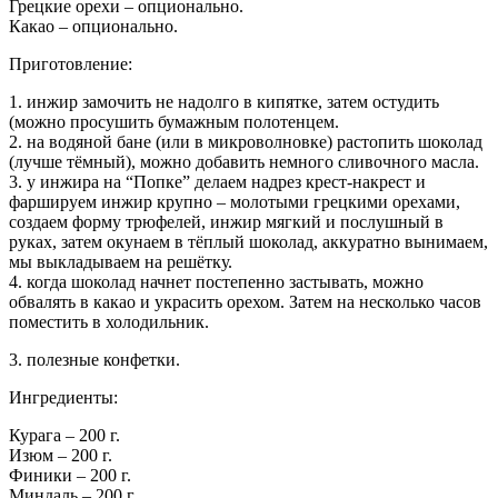
Грецкие орехи – опционально.
Какао – опционально.
Приготовление:
1. инжир замочить не надолго в кипятке, затем остудить
(можно просушить бумажным полотенцем.
2. на водяной бане (или в микроволновке) растопить шоколад
(лучше тёмный), можно добавить немного сливочного масла.
3. у инжира на “Попке” делаем надрез крест-накрест и
фаршируем инжир крупно – молотыми грецкими орехами,
создаем форму трюфелей, инжир мягкий и послушный в
руках, затем окунаем в тёплый шоколад, аккуратно вынимаем,
мы выкладываем на решётку.
4. когда шоколад начнет постепенно застывать, можно
обвалять в какао и украсить орехом. Затем на несколько часов
поместить в холодильник.
3. полезные конфетки.
Ингредиенты:
Курага – 200 г.
Изюм – 200 г.
Финики – 200 г.
Миндаль – 200 г.