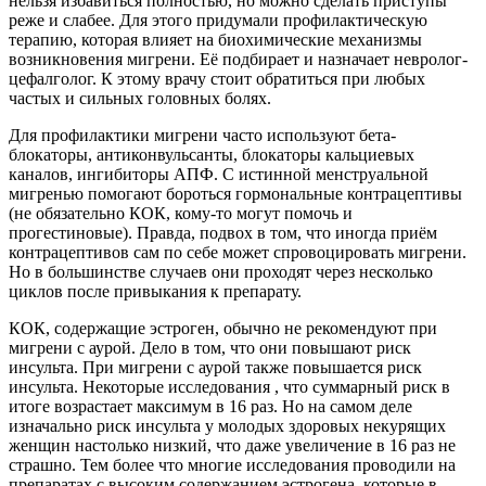
нельзя избавиться полностью, но можно сделать приступы
реже и слабее. Для этого придумали профилактическую
терапию, которая влияет на биохимические механизмы
возникновения мигрени. Её подбирает и назначает невролог-
цефалголог. К этому врачу стоит обратиться при любых
частых и сильных головных болях.
Для профилактики мигрени часто используют бета-
блокаторы, антиконвульсанты, блокаторы кальциевых
каналов, ингибиторы АПФ. C истинной менструальной
мигренью помогают бороться гормональные контрацептивы
(не обязательно КОК, кому-то могут помочь и
прогестиновые). Правда, подвох в том, что иногда приём
контрацептивов сам по себе может спровоцировать мигрени.
Но в большинстве случаев они проходят через несколько
циклов после привыкания к препарату.
КОК, содержащие эстроген, обычно не рекомендуют при
мигрени с аурой. Дело в том, что они повышают риск
инсульта. При мигрени с аурой также повышается риск
инсульта. Некоторые исследования , что суммарный риск в
итоге возрастает максимум в 16 раз. Но на самом деле
изначально риск инсульта у молодых здоровых некурящих
женщин настолько низкий, что даже увеличение в 16 раз не
страшно. Тем более что многие исследования проводили на
препаратах с высоким содержанием эстрогена, которые в