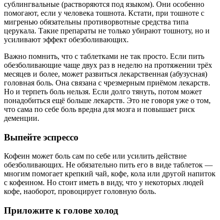
сублингвальные (растворяются под языком). Они особенно
помогают, если у человека тошнота. Кстати, при тошноте с
мигренью обязательны противорвотные средства типа
церукала. Такие препараты не только убирают тошноту, но и
усиливают эффект обезболивающих.
Важно помнить, что с таблетками не так просто. Если пить
обезболивающие чаще двух раз в неделю на протяжении трёх
месяцев и более, может развиться лекарственная (абузусная)
головная боль. Она связана с чрезмерным приёмом лекарств.
Но и терпеть боль нельзя. Если долго тянуть, потом может
понадобиться ещё больше лекарств. Это не говоря уже о том,
что сама по себе боль вредна для мозга и повышает риск
деменции.
Выпейте эспрессо
Кофеин может боль сам по себе или усилить действие
обезболивающих. Не обязательно пить его в виде таблеток —
многим помогает крепкий чай, кофе, кола или другой напиток
с кофеином. Но стоит иметь в виду, что у некоторых людей
кофе, наоборот, провоцирует головную боль.
Приложите к голове холод