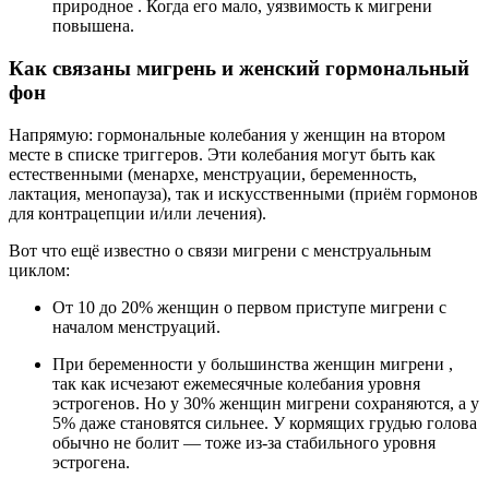
природное
. Когда его мало, уязвимость к мигрени
повышена.
Как связаны мигрень и женский гормональный
фон
Напрямую: гормональные колебания у женщин на втором
месте в списке триггеров. Эти колебания могут быть как
естественными (
менархе
, менструации, беременность,
лактация,
менопауза
), так и искусственными (приём
гормонов
для контрацепции и/или лечения).
Вот что ещё известно о связи мигрени с менструальным
циклом:
От 10 до 20% женщин
о первом приступе мигрени с
началом менструаций.
При беременности у большинства женщин мигрени
,
так как исчезают ежемесячные колебания уровня
эстрогенов. Но у 30% женщин мигрени сохраняются, а у
5% даже становятся сильнее. У кормящих грудью голова
обычно не болит — тоже из-за стабильного уровня
эстрогена.