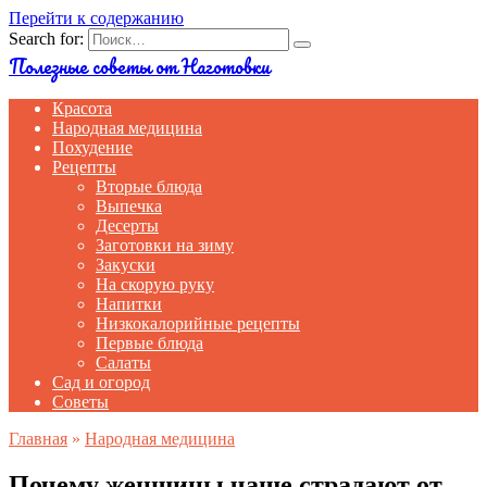
Перейти к содержанию
Search for:
Полезные советы от Наготовки
Красота
Народная медицина
Похудение
Рецепты
Вторые блюда
Выпечка
Десерты
Заготовки на зиму
Закуски
На скорую руку
Напитки
Низкокалорийные рецепты
Первые блюда
Салаты
Сад и огород
Советы
Главная
»
Народная медицина
Почему женщины чаще страдают от