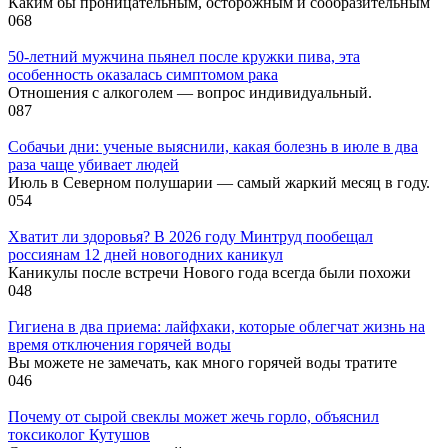
Каким бы проницательным, осторожным и сообразительным
0
68
50-летний мужчина пьянел после кружки пива, эта
особенность оказалась симптомом рака
Отношения с алкоголем — вопрос индивидуальный.
0
87
Собачьи дни: ученые выяснили, какая болезнь в июле в два
раза чаще убивает людей
Июль в Северном полушарии — самый жаркий месяц в году.
0
54
Хватит ли здоровья? В 2026 году Минтруд пообещал
россиянам 12 дней новогодних каникул
Каникулы после встречи Нового года всегда были похожи
0
48
Гигиена в два приема: лайфхаки, которые облегчат жизнь на
время отключения горячей воды
Вы можете не замечать, как много горячей воды тратите
0
46
Почему от сырой свеклы может жечь горло, объяснил
токсиколог Кутушов