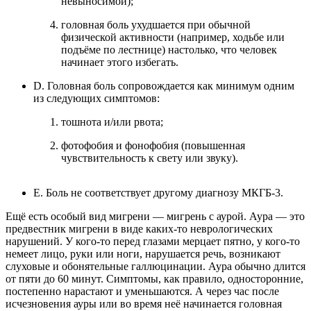
невыносимой);
головная боль ухудшается при обычной
физической активности (например, ходьбе или
подъёме по лестнице) настолько, что человек
начинает этого избегать.
D. Головная боль сопровождается как минимум одним
из следующих симптомов:
тошнота и/или рвота;
фотофобия и фонофобия (повышенная
чувствительность к свету или звуку).
E. Боль не соответствует другому диагнозу МКГБ‑3.
Ещё есть особый вид мигрени — мигрень с аурой. Аура — это
предвестник мигрени в виде каких-то неврологических
нарушений. У кого-то перед глазами мерцает пятно, у кого-то
немеет лицо, руки или ноги, нарушается речь, возникают
слуховые и обонятельные галлюцинации. Аура обычно длится
от пяти до 60 минут. Симптомы, как правило, односторонние,
постепенно нарастают и уменьшаются. А через час после
исчезновения ауры или во время неё начинается головная