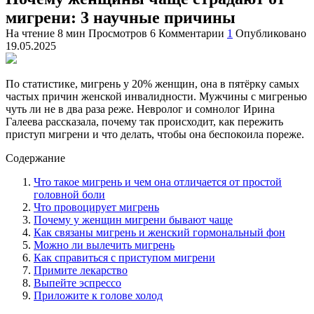
мигрени: 3 научные причины
На чтение
8 мин
Просмотров
6
Комментарии
1
Опубликовано
19.05.2025
По статистике, мигрень у 20% женщин, она в пятёрку самых
частых причин женской инвалидности. Мужчины с мигренью
чуть ли не в два раза реже. Невролог и сомнолог Ирина
Галеева рассказала, почему так происходит, как пережить
приступ мигрени и что делать, чтобы она беспокоила пореже.
Содержание
Что такое мигрень и чем она отличается от простой
головной боли
Что провоцирует мигрень
Почему у женщин мигрени бывают чаще
Как связаны мигрень и женский гормональный фон
Можно ли вылечить мигрень
Как справиться с приступом мигрени
Примите лекарство
Выпейте эспрессо
Приложите к голове холод