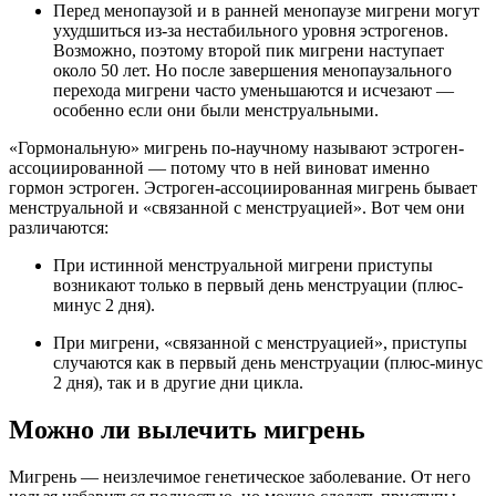
Перед менопаузой и в ранней менопаузе мигрени могут
ухудшиться из-за нестабильного уровня эстрогенов.
Возможно, поэтому второй пик мигрени наступает
около 50 лет. Но после завершения менопаузального
перехода мигрени часто уменьшаются и исчезают —
особенно если они были менструальными.
«Гормональную» мигрень по-научному называют эстроген-
ассоциированной — потому что в ней виноват именно
гормон эстроген. Эстроген-ассоциированная мигрень бывает
менструальной и «связанной с менструацией». Вот чем они
различаются:
При истинной менструальной мигрени приступы
возникают только в первый день менструации (плюс-
минус 2 дня).
При мигрени, «связанной с менструацией», приступы
случаются как в первый день менструации (плюс-минус
2 дня), так и в другие дни цикла.
Можно ли вылечить мигрень
Мигрень — неизлечимое генетическое заболевание. От него