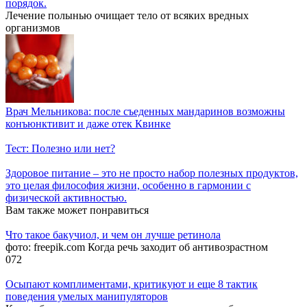
порядок.
Лечение полынью очищает тело от всяких вредных
организмов
Врач Мельникова: после съеденных мандаринов возможны
конъюнктивит и даже отек Квинке
Тест: Полезно или нет?
Здоровое питание – это не просто набор полезных продуктов,
это целая философия жизни, особенно в гармонии с
физической активностью.
Вам также может понравиться
Что такое бакучиол, и чем он лучше ретинола
фото: freepik.com Когда речь заходит об антивозрастном
0
72
Осыпают комплиментами, критикуют и еще 8 тактик
поведения умелых манипуляторов