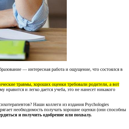
разование — интересная работа и ощущение, что состоялся в
ические травмы, хороших оценки требовали родители, а вот
у нравится и легко дается учеба, это не нанесет никакого
сихотерапевтов? Наши коллеги из издания Psychologies
апрягает необходимость получать хорошие оценки (они способны
рдиться и получить одобрение или похвалу.