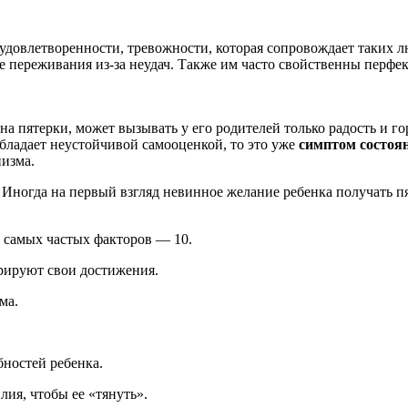
еудовлетворенности, тревожности, которая сопровождает таких 
ые переживания из-за неудач. Также им часто свойственны перф
на пятерки, может вызывать у его родителей только радость и го
 обладает неустойчивой самооценкой, то это уже
симптом состоян
изма.
Иногда на первый взгляд невинное желание ребенка получать пя
 самых частых факторов — 10.
трируют свои достижения.
ма.
ностей ребенка.
ия, чтобы ее «тянуть».