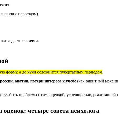
изких.
в связи с переездом).
нка за достижениями.
мой
кую форму, а до кучи осложнится пубертатным периодом
.
прессии, апатии, потери интереса к учебе
(как защитный механи
могут быть проблемы с самооценкой, успешностью, реализацией в
а оценок: четыре совета психолога