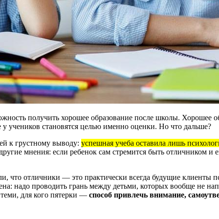
жность получить хорошее образование после школы. Хорошее об
е у учеников становятся целью именно оценки. Но что дальше?
ей к грустному выводу:
успешная учеба оставила лишь психолог
другие мнения: если ребенок сам стремится быть отличником и ем
ли, что отличники — это практически всегда будущие клиенты п
рена: надо проводить грань между детьми, которых вообще не н
 теми, для кого пятерки —
способ привлечь внимание, самоутве