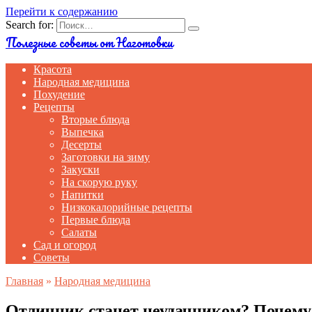
Перейти к содержанию
Search for:
Полезные советы от Наготовки
Красота
Народная медицина
Похудение
Рецепты
Вторые блюда
Выпечка
Десерты
Заготовки на зиму
Закуски
На скорую руку
Напитки
Низкокалорийные рецепты
Первые блюда
Салаты
Сад и огород
Советы
Главная
»
Народная медицина
Отличник станет неудачником? Почему 