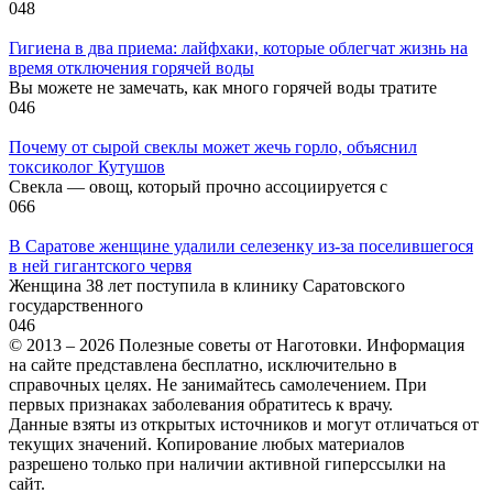
0
48
Гигиена в два приема: лайфхаки, которые облегчат жизнь на
время отключения горячей воды
Вы можете не замечать, как много горячей воды тратите
0
46
Почему от сырой свеклы может жечь горло, объяснил
токсиколог Кутушов
Свекла — овощ, который прочно ассоциируется с
0
66
В Саратове женщине удалили селезенку из-за поселившегося
в ней гигантского червя
Женщина 38 лет поступила в клинику Саратовского
государственного
0
46
© 2013 – 2026 Полезные советы от Наготовки. Информация
на сайте представлена бесплатно, исключительно в
справочных целях. Не занимайтесь самолечением. При
первых признаках заболевания обратитесь к врачу.
Данные взяты из открытых источников и могут отличаться от
текущих значений. Копирование любых материалов
разрешено только при наличии активной гиперссылки на
сайт.