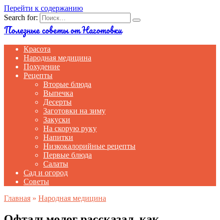
Перейти к содержанию
Search for:
Полезные советы от Наготовки
Красота
Народная медицина
Похудение
Рецепты
Вторые блюда
Выпечка
Десерты
Заготовки на зиму
Закуски
На скорую руку
Напитки
Низкокалорийные рецепты
Первые блюда
Салаты
Сад и огород
Советы
Главная
»
Народная медицина
Офтальмолог рассказал, как