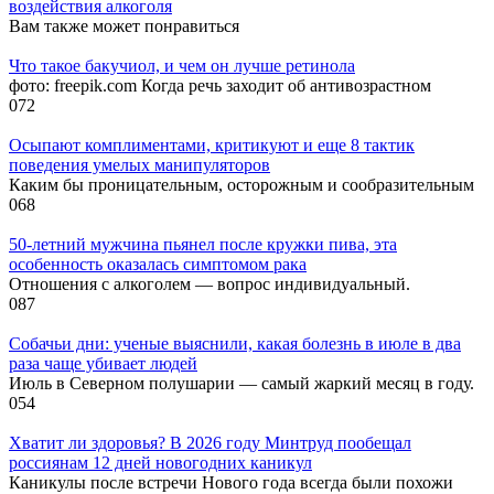
воздействия алкоголя
Вам также может понравиться
Что такое бакучиол, и чем он лучше ретинола
фото: freepik.com Когда речь заходит об антивозрастном
0
72
Осыпают комплиментами, критикуют и еще 8 тактик
поведения умелых манипуляторов
Каким бы проницательным, осторожным и сообразительным
0
68
50-летний мужчина пьянел после кружки пива, эта
особенность оказалась симптомом рака
Отношения с алкоголем — вопрос индивидуальный.
0
87
Собачьи дни: ученые выяснили, какая болезнь в июле в два
раза чаще убивает людей
Июль в Северном полушарии — самый жаркий месяц в году.
0
54
Хватит ли здоровья? В 2026 году Минтруд пообещал
россиянам 12 дней новогодних каникул
Каникулы после встречи Нового года всегда были похожи