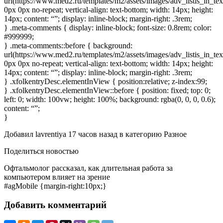
url(https://www.med2.ru/templates/m2/assets/images/adv_listis_in_te
0px 0px no-repeat; vertical-align: text-bottom; width: 14px; height:
14px; content: “”; display: inline-block; margin-right: .3rem;
} .meta-comments { display: inline-block; font-size: 0.8rem; color:
#999999;
} .meta-comments::before { background:
url(https://www.med2.ru/templates/m2/assets/images/adv_listis_in_t
0px 0px no-repeat; vertical-align: text-bottom; width: 14px; height:
14px; content: “”; display: inline-block; margin-right: .3rem;
} .xfolkentryDesc.elementInView { position:relative; z-index:99;
} .xfolkentryDesc.elementInView::before { position: fixed; top: 0;
left: 0; width: 100vw; height: 100%; background: rgba(0, 0, 0, 0.6);
content: “”;
}
Добавил
lavrentiya
17 часов назад
в категорию
Разное
Поделиться новостью
Офтальмолог рассказал, как длительная работа за
компьютером влияет на зрение
#agMobile {margin-right:10px;}
Добавить комментарий