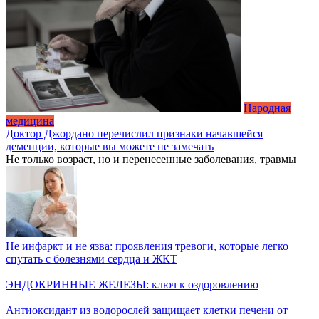
Народная
медицина
Доктор Джордано перечислил признаки начавшейся
деменции, которые вы можете не замечать
Не только возраст, но и перенесенные заболевания, травмы
Не инфаркт и не язва: проявления тревоги, которые легко
спутать с болезнями сердца и ЖКТ
ЭНДОКРИННЫЕ ЖЕЛЕЗЫ: ключ к оздоровлению
Антиоксидант из водорослей защищает клетки печени от