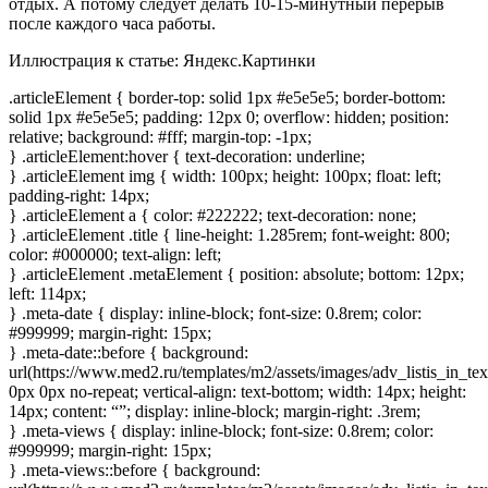
отдых. А потому следует делать 10-15-минутный перерыв
после каждого часа работы.
Иллюстрация к статье:
Яндекс.Картинки
.articleElement { border-top: solid 1px #e5e5e5; border-bottom:
solid 1px #e5e5e5; padding: 12px 0; overflow: hidden; position:
relative; background: #fff; margin-top: -1px;
} .articleElement:hover { text-decoration: underline;
} .articleElement img { width: 100px; height: 100px; float: left;
padding-right: 14px;
} .articleElement a { color: #222222; text-decoration: none;
} .articleElement .title { line-height: 1.285rem; font-weight: 800;
color: #000000; text-align: left;
} .articleElement .metaElement { position: absolute; bottom: 12px;
left: 114px;
} .meta-date { display: inline-block; font-size: 0.8rem; color:
#999999; margin-right: 15px;
} .meta-date::before { background:
url(https://www.med2.ru/templates/m2/assets/images/adv_listis_in_tex
0px 0px no-repeat; vertical-align: text-bottom; width: 14px; height:
14px; content: “”; display: inline-block; margin-right: .3rem;
} .meta-views { display: inline-block; font-size: 0.8rem; color:
#999999; margin-right: 15px;
} .meta-views::before { background: