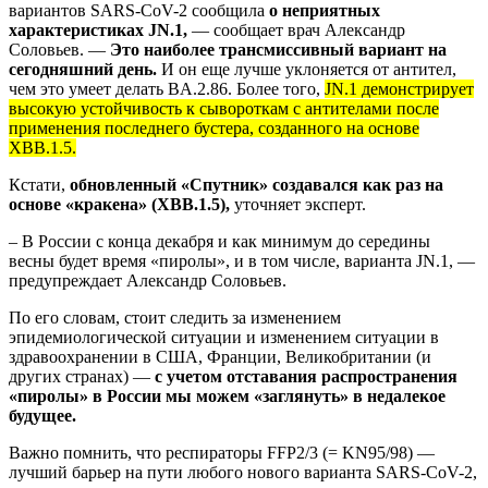
вариантов SARS-CoV-2
сообщила
о неприятных
характеристиках JN.1,
— сообщает врач Александр
Соловьев. —
Это наиболее трансмиссивный вариант на
сегодняшний день.
И он еще лучше уклоняется от антител,
чем это умеет делать BA.2.86. Более того,
JN.1 демонстрирует
высокую устойчивость к сывороткам с антителами после
применения последнего бустера, созданного на основе
XBB.1.5.
Кстати,
обновленный «Спутник» создавался как раз на
основе «кракена» (XBB.1.5),
уточняет эксперт.
– В России с конца декабря и как минимум до середины
весны будет время «пиролы», и в том числе, варианта JN.1, —
предупреждает Александр Соловьев.
По его словам, стоит следить за изменением
эпидемиологической ситуации и изменением ситуации в
здравоохранении в США, Франции, Великобритании (и
других странах) —
с учетом отставания распространения
«пиролы» в России мы можем «заглянуть» в недалекое
будущее.
Важно помнить, что респираторы FFP2/3 (= KN95/98) —
лучший барьер на пути любого нового варианта SARS-CoV-2,