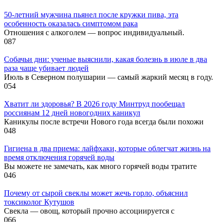
50-летний мужчина пьянел после кружки пива, эта
особенность оказалась симптомом рака
Отношения с алкоголем — вопрос индивидуальный.
0
87
Собачьи дни: ученые выяснили, какая болезнь в июле в два
раза чаще убивает людей
Июль в Северном полушарии — самый жаркий месяц в году.
0
54
Хватит ли здоровья? В 2026 году Минтруд пообещал
россиянам 12 дней новогодних каникул
Каникулы после встречи Нового года всегда были похожи
0
48
Гигиена в два приема: лайфхаки, которые облегчат жизнь на
время отключения горячей воды
Вы можете не замечать, как много горячей воды тратите
0
46
Почему от сырой свеклы может жечь горло, объяснил
токсиколог Кутушов
Свекла — овощ, который прочно ассоциируется с
0
66