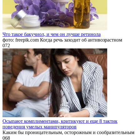
Что такое бакучиол, и чем он лучше ретинола
фото: freepik.com Когда речь заходит об антивозрастном
0
72
Осыпают комплиментами, критикуют и еще 8 тактик
поведения умелых манипуляторов
Каким бы проницательным, осторожным и сообразительным
0
68