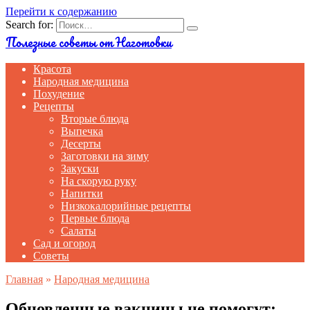
Перейти к содержанию
Search for:
Полезные советы от Наготовки
Красота
Народная медицина
Похудение
Рецепты
Вторые блюда
Выпечка
Десерты
Заготовки на зиму
Закуски
На скорую руку
Напитки
Низкокалорийные рецепты
Первые блюда
Салаты
Сад и огород
Советы
Главная
»
Народная медицина
Обновленные вакцины не помогут: