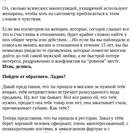
Ох, сколько всяческих манипуляций, ухищрений используют
женщины, чтобы хоть на сантиметр приблизиться к этим
словам и чувствам.
Если мы посмотрим на женщин, которые, сегодня слышат все
это и счастливы в отношениях, будет крайне сложно найти у
них общие черты или действия….Но если бы вы наблюдали и
помогали менять жизни и отношения в течение 15 лет, вы бы
немножко увидели те проявления, которые помогли многим
дойти до той самой мужской любви, а не быстрой потере
интереса, раздражению и конфликтам на “ровном” месте.
Итак, делюсь.
Пойдем от обратного. Ладно?
Давай представим, что ты пришла в магазин за нужной тебе
вещью, тебя неприветливо встречает разнузданного вида
продавец. Ну, вот так бывает. Вот все равно ей, что тебе
нужно, продаст она тебе товар или нет, она закатывает глаза,
причмокивает губами. Как тебе?
Теперь представим, что ты пришла в ресторан. Заказ у тебя
берет хороший человек официант, очень заинтересованный, с
неаккуратными ногтями, в замызганном фартуке и с