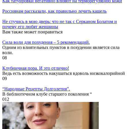
Как татуировки негативно влияют на терморегуляцию кожи
Россиянам рассказали, как правильно лечить кашель
Не стучись в мою дверь: что не так с Серканом Болатом и
почему его любят женщины
Вам также может понравиться
Cила воли для похудения – 5 рекомендаций.
Одним из влиятельных пунктов в похудении является сила
воли.
0
8
Клубничная пора. И это отлично!
Ведь есть возможность накушаться вдоволь низкокалорийной
0
9
“Народные Рецепты Долголетия”.
В библиотечном клубе старшего поколения “
0
12