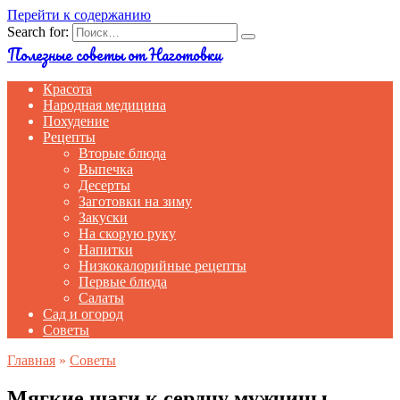
Перейти к содержанию
Search for:
Полезные советы от Наготовки
Красота
Народная медицина
Похудение
Рецепты
Вторые блюда
Выпечка
Десерты
Заготовки на зиму
Закуски
На скорую руку
Напитки
Низкокалорийные рецепты
Первые блюда
Салаты
Сад и огород
Советы
Главная
»
Советы
Мягкие шаги к сердцу мужчины