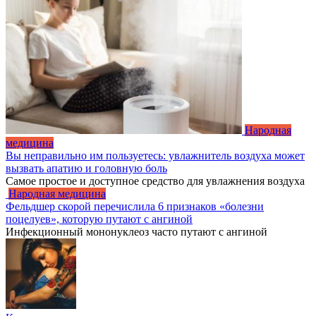
Народная
медицина
Вы неправильно им пользуетесь: увлажнитель воздуха может
вызвать апатию и головную боль
Самое простое и доступное средство для увлажнения воздуха
Народная медицина
Фельдшер скорой перечислила 6 признаков «болезни
поцелуев», которую путают с ангиной
Инфекционный мононуклеоз часто путают с ангиной