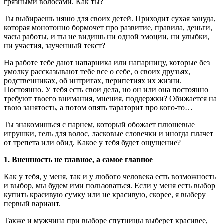
грязными волосами. Как ты?
Ты выбираешь няню для своих детей. Приходит сухая зануда,
которая монотонно бормочет про развитие, правила, деньги,
часы работы, и ты не видишь ни одной эмоции, ни улыбки,
ни участия, заученный текст?
На работе тебе дают напарника или напарницу, которые без
умолку рассказывают тебе все о себе, о своих друзьях,
родственниках, об интригах, перипетиях их жизни.
Постоянно. У тебя есть свои дела, но он или она постоянно
требуют твоего внимания, мнения, поддержки? Обижается на
твою занятость, а потом опять тараторит про кого-то…
Ты знакомишься с парнем, который обожает плюшевые
игрушки, гель для волос, ласковые словечки и иногда плачет
от трепета или обид. Какое у тебя будет ощущение?
1. Внешность не главное, а самое главное
Как у тебя, у меня, так и у любого человека есть возможность
и выбор, мы будем ими пользоваться. Если у меня есть выбор
купить красивую сумку или не красивую, скорее, я выберу
первый вариант.
Также и мужчина при выборе спутницы выберет красивее,