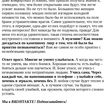
даже комфортных условиях, они пришли получать знания и,
очевидно, что, чем более открытыми они будут, тем легче
усвоят знания. Но не тут-то было. Большинство женщин
первую половину лекции пепелят взглядом холодной
ненависти так, что можно было бы ее использовать на поле
брани устрашителями врагов. Самое удивительное, что после
этого, в перерыве, одна-две из них подойдут и скажут, что им
очень интересно! Вот никогда бы не подумала, правда! Для
меня это всегда удивительно, такая степень несоответствия
внутреннего состояния и внешнего.
А мужчине? Как можно
догадаться по каменному лицу о том, что ей было бы
приятно познакомиться?
Вам же самим не особо приятно с
нелюбезными продавцами.
Ответ прост. Многие не умеют улыбаться.
А когда мы чего-
то не умеем, мы этого боимся. Хорошая новость: есть выбор –
бояться дальше или научиться. И, Боже упаси, не учись с
незнакомыми или неприятными людьми.
Учись сама.
Через
каждый час, по напоминанию в телефоне – улыбайся себе,
хочешь в зеркало, хочешь без.
В любом случае будет теплее и
одним страхом меньше. А, в лучшем случае, ты будешь
владеть своей улыбкой, как оружием, против которого сложно
устоять.
Мы в ВКОНТАКТЕ! Подписывайтесь!