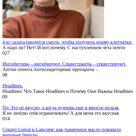
4 кг салата придется съесть, чтобы получить норму клетчатки.
А надо ли? Нет! И вот почему. С наступлением лета почти
0
27
Ингибиторы – ингибируют. Секвестранты – секвестируют.
Антон сенюта.Антисекреторные препараты –
0
8
Headlines:
Headlines: Что Такое Headlines и Почему Они Важны Headlines
0
9
Пп Это не вкусно, а когда худеешь еще и многое нельзя.
Я не люблю себя ограничивать! А для меня это вкусная
0
14
Секрет Loreal и Lancome: как тыквенное масло покорило
мировые бренды.