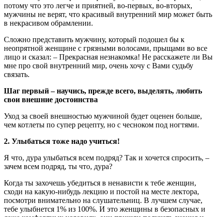
потому что это легче и приятней, во-первых, во-вторых,
мужчины не верят, что красивый внутренний мир может быть
в некрасивом обрамлении.
Сложно представить мужчину, который подошел бы к
неопрятной женщине с грязными волосами, прыщами во все
лицо и сказал: – Прекрасная незнакомка! Не расскажете ли Вы
мне про свой внутренний мир, очень хочу с Вами судьбу
связать.
Шаг первый – научись, прежде всего, выделять, любить
свои внешние достоинства
Уход за своей внешностью мужчиной будет оценен больше,
чем котлеты по супер рецепту, но с чесноком под ногтями.
2. Улыбаться тоже надо учиться!
Я что, дура улыбаться всем подряд? Так и хочется спросить, –
зачем всем подряд, ты что, дура?
Когда ты захочешь убедиться в ненависти к тебе женщин,
сходи на какую-нибудь лекцию и постой на месте лектора,
посмотри внимательно на слушательниц. В лучшем случае,
тебе улыбнется 1% из 100%. И это женщины в безопасных и