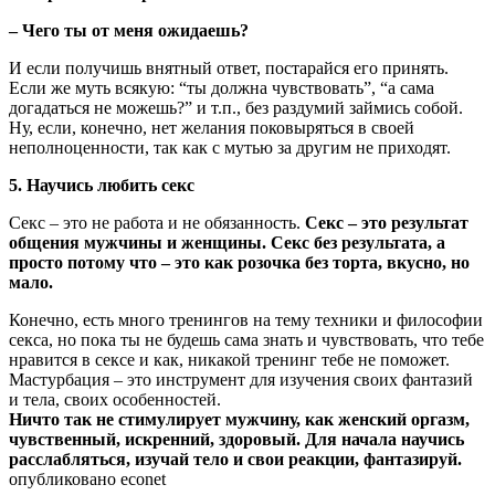
– Чего ты от меня ожидаешь?
И если получишь внятный ответ, постарайся его принять.
Если же муть всякую: “ты должна чувствовать”, “а сама
догадаться не можешь?” и т.п., без раздумий займись собой.
Ну, если, конечно, нет желания поковыряться в своей
неполноценности, так как с мутью за другим не приходят.
5. Научись любить секс
Секс – это не работа и не обязанность.
Секс – это результат
общения мужчины и женщины. Секс без результата, а
просто потому что – это как розочка без торта, вкусно, но
мало.
Конечно, есть много тренингов на тему техники и философии
секса, но пока ты не будешь сама знать и чувствовать, что тебе
нравится в сексе и как, никакой тренинг тебе не поможет.
Мастурбация – это инструмент для изучения своих фантазий
и тела, своих особенностей.
Ничто так не стимулирует мужчину, как женский оргазм,
чувственный, искренний, здоровый. Для начала научись
расслабляться, изучай тело и свои реакции, фантазируй.
опубликовано
econet