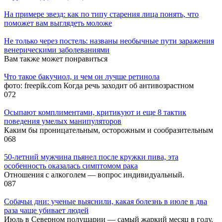
На примере звезд: как по типу старения лица понять, что
поможет вам выглядеть моложе
Не только через постель: названы необычные пути заражения
венерическими заболеваниями
Вам также может понравиться
Что такое бакучиол, и чем он лучше ретинола
фото: freepik.com Когда речь заходит об антивозрастном
0
72
Осыпают комплиментами, критикуют и еще 8 тактик
поведения умелых манипуляторов
Каким бы проницательным, осторожным и сообразительным
0
68
50-летний мужчина пьянел после кружки пива, эта
особенность оказалась симптомом рака
Отношения с алкоголем — вопрос индивидуальный.
0
87
Собачьи дни: ученые выяснили, какая болезнь в июле в два
раза чаще убивает людей
Июль в Северном полушарии — самый жаркий месяц в году.