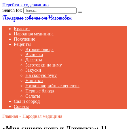
Перейти к содержанию
Search for:
Полезные советы от Наготовки
Красота
Народная медицина
Похудение
Рецепты
Вторые блюда
Выпечка
Десерты
Заготовки на зиму
Закуски
На скорую руку
Напитки
Низкокалорийные рецепты
Первые блюда
Салаты
Сад и огород
Советы
Главная
»
Народная медицина
«Мне синего кота и Лариску»: 11