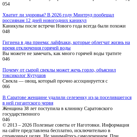
0
54
Хватит ли здоровья? В 2026 году Минтруд пообещал
россиянам 12 дней новогодних каникул
Каникулы после встречи Нового года всегда были похожи
0
48
Гигиена в два приема: лайфхаки, которые облегчат жизнь на
время отключения горячей воды
Вы можете не замечать, как много горячей воды тратите
0
46
Почему от сырой свеклы может жечь горло, объяснил
токсиколог Кутушов
Свекла — овощ, который прочно ассоциируется с
0
66
В Саратове женщине удалили селезенку из-за поселившегося
в ней гигантского червя
Женщина 38 лет поступила в клинику Саратовского
государственного
0
46
© 2013 – 2026 Полезные советы от Наготовки. Информация
на сайте представлена бесплатно, исключительно в
справочных целях. Не занимайтесь самолечением. При