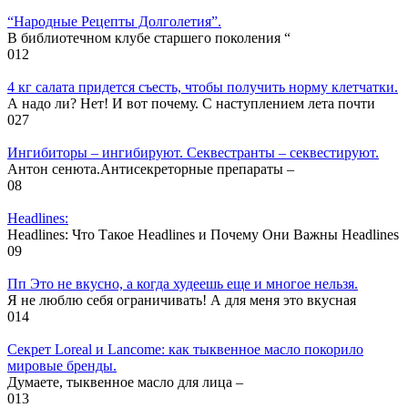
“Народные Рецепты Долголетия”.
В библиотечном клубе старшего поколения “
0
12
4 кг салата придется съесть, чтобы получить норму клетчатки.
А надо ли? Нет! И вот почему. С наступлением лета почти
0
27
Ингибиторы – ингибируют. Секвестранты – секвестируют.
Антон сенюта.Антисекреторные препараты –
0
8
Headlines:
Headlines: Что Такое Headlines и Почему Они Важны Headlines
0
9
Пп Это не вкусно, а когда худеешь еще и многое нельзя.
Я не люблю себя ограничивать! А для меня это вкусная
0
14
Секрет Loreal и Lancome: как тыквенное масло покорило
мировые бренды.
Думаете, тыквенное масло для лица –
0
13