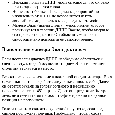
Пережив приступ ДППГ, люди опасаются, что он рано
или поздно вернется снова.
Но не стоит бояться. После ряда мероприятий по
избавлению от ДППГ не возбраняется летать
авиалайнерами, нырять в море, водить автомобиль.
Маневр Эпли (прием Эпли) – мероприятие, которое
практикуется в терапии ДППГ. Важно, чтобы впервые
его провел специалист. Он объяснит, можно ли
самостоятельно повторить ее самостоятельно.
Выполнение маневра Эпли доктором
Если поставлен диагноз ДППГ, необходимо обратиться к
специалисту, который осуществит прием Эпли и поможет
отолитам вернуться на место.
Вероятное головокружение в начальной стадии маневра. Врач
сажает пациента на край стола/кушетки лицом к себе. Далее
он берется руками за голову больного и неожиданно
поворачивает ее на 45° вправо. Далее он предложит быстро
лечь, не изменяя позы головы, и зафиксироваться в данной
позиции на полминуты.
Голова при этом свисает с кушетки/на кушетке, если под
спиной подложена подушка. Необходимо, чтобы голова