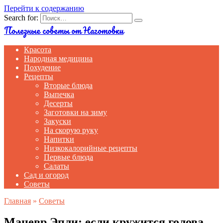
Перейти к содержанию
Search for:
Полезные советы от Наготовки
Красота
Народная медицина
Похудение
Рецепты
Вторые блюда
Выпечка
Десерты
Заготовки на зиму
Закуски
На скорую руку
Напитки
Низкокалорийные рецепты
Первые блюда
Салаты
Сад и огород
Советы
Главная
»
Советы
Маневр Эпли: если кружится голова,