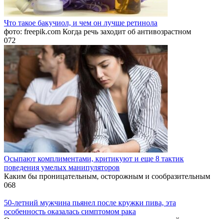
Что такое бакучиол, и чем он лучше ретинола
фото: freepik.com Когда речь заходит об антивозрастном
0
72
Осыпают комплиментами, критикуют и еще 8 тактик
поведения умелых манипуляторов
Каким бы проницательным, осторожным и сообразительным
0
68
50-летний мужчина пьянел после кружки пива, эта
особенность оказалась симптомом рака