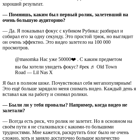
хороший результат.
— Помнишь, каким был первый ролик, залетевший на
очень большую аудиторию?
— Да. Я показывал фокус с кубиком Рубика: разбирал и
собирал его за одну секунду. Это простой трюк, но выглядит
он очень эффектно. Это видео залетело на 100 000
просмотров.
@masomka
Нас уже 50000❤️ . С каким предметом
вы бы хотели увидеть фокус?
#рек
♬ Old Town
Road — Lil Nas X
Я был в полном шоке. Почувствовал себя мегапопулярным!
Это ещё больше зарядило меня снимать видео. Каждый день я
вставал как на работу и снимал ролики.
— Были ли у тебя провалы? Например, когда видео не
залетали?
— Всегда есть риск, что ролик не залетит. Но в основном на
своём пути я не сталкивался с какими‑то большими
трудностями. Мне кажется, раскрутить блог было не очень
сложно, хоть и заняло достаточно большое количество