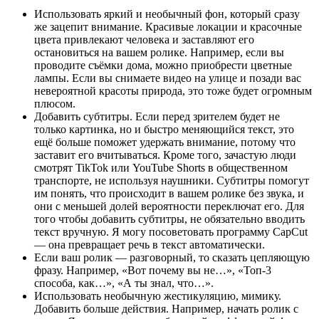
Использовать яркий и необычный фон, который сразу
же зацепит внимание. Красивые локации и красочные
цвета привлекают человека и заставляют его
остановиться на вашем ролике. Например, если вы
проводите съёмки дома, можно приобрести цветные
лампы. Если вы снимаете видео на улице и позади вас
невероятной красоты природа, это тоже будет огромным
плюсом.
Добавить субтитры. Если перед зрителем будет не
только картинка, но и быстро меняющийся текст, это
ещё больше поможет удержать внимание, потому что
заставит его вчитываться. Кроме того, зачастую люди
смотрят TikTok или YouTube Shorts в общественном
транспорте, не используя наушники. Субтитры помогут
им понять, что происходит в вашем ролике без звука, и
они с меньшей долей вероятности переключат его. Для
того чтобы добавить субтитры, не обязательно вводить
текст вручную. Я могу посоветовать программу
CapCut
— она превращает речь в текст автоматически.
Если ваш ролик — разговорный, то сказать цепляющую
фразу. Например, «Вот почему вы не…», «Топ‑3
способа, как…», «А ты знал, что…».
Использовать необычную жестикуляцию, мимику.
Добавить больше действия. Например, начать ролик с