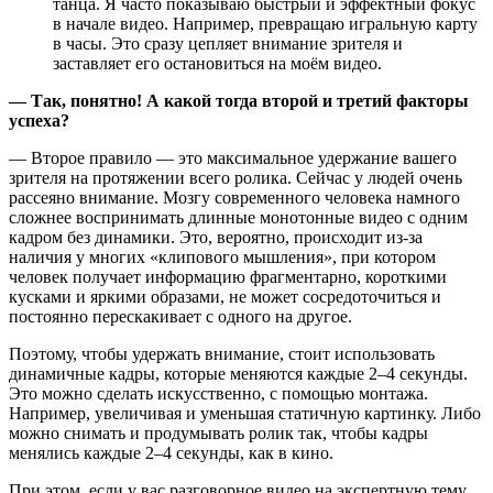
танца. Я часто показываю быстрый и эффектный фокус
в начале видео. Например, превращаю игральную карту
в часы. Это сразу цепляет внимание зрителя и
заставляет его остановиться на моём видео.
— Так, понятно! А какой тогда второй и третий факторы
успеха?
— Второе правило — это максимальное удержание вашего
зрителя на протяжении всего ролика. Сейчас у людей очень
рассеяно внимание.
Мозгу
современного человека намного
сложнее воспринимать длинные монотонные видео с одним
кадром без динамики. Это, вероятно, происходит из‑за
наличия у многих «клипового мышления», при котором
человек получает информацию фрагментарно, короткими
кусками и яркими образами, не может сосредоточиться и
постоянно перескакивает с одного на другое.
Поэтому, чтобы удержать внимание, стоит использовать
динамичные кадры, которые меняются каждые 2–4 секунды.
Это можно сделать искусственно, с помощью монтажа.
Например, увеличивая и уменьшая статичную картинку. Либо
можно снимать и продумывать ролик так, чтобы кадры
менялись каждые 2–4 секунды, как в кино.
При этом, если у вас разговорное видео на экспертную тему,