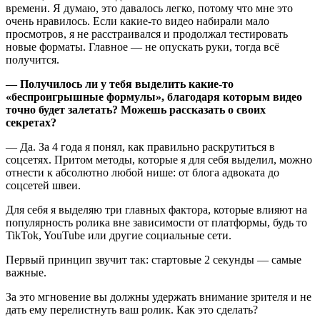
времени. Я думаю, это давалось легко, потому что мне это
очень нравилось. Если какие‑то видео набирали мало
просмотров, я не расстраивался и продолжал тестировать
новые форматы. Главное — не опускать руки, тогда всё
получится.
— Получилось ли у тебя выделить какие‑то
«беспроигрышные формулы», благодаря которым видео
точно будет залетать? Можешь рассказать о своих
секретах?
— Да. За 4 года я понял, как правильно раскрутиться в
соцсетях. Притом методы, которые я для себя выделил, можно
отнести к абсолютно любой нише: от блога адвоката до
соцсетей швеи.
Для себя я выделяю три главных фактора, которые влияют на
популярность ролика вне зависимости от платформы, будь то
TikTok, YouTube или другие
социальные сети
.
Первый принцип звучит так: стартовые 2 секунды — самые
важные.
За это мгновение вы должны удержать внимание зрителя и не
дать ему перелистнуть ваш ролик. Как это сделать?