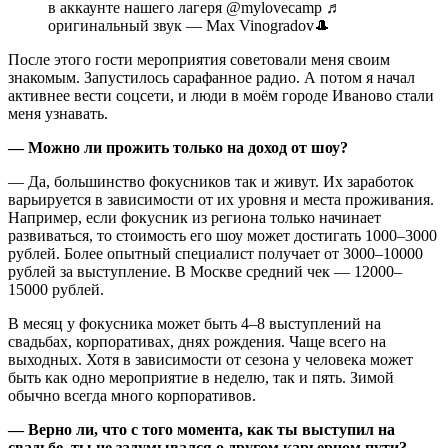
в аккаунте нашего лагеря @mylovecamp
♬
оригинальный звук — Max Vinogradov🎩
После этого гости мероприятия советовали меня своим
знакомым. Запустилось сарафанное радио. А потом я начал
активнее вести соцсети, и люди в моём городе Иваново стали
меня узнавать.
— Можно ли прожить только на доход от шоу?
— Да, большинство фокусников так и живут. Их заработок
варьируется в зависимости от их уровня и места проживания.
Например, если фокусник из региона только начинает
развиваться, то стоимость его шоу может достигать 1000–3000
рублей. Более опытный специалист получает от 3000–10000
рублей за выступление. В Москве средний чек — 12000–
15000 рублей.
В месяц у фокусника может быть 4–8 выступлений на
свадьбах, корпоративах, днях рождения. Чаще всего на
выходных. Хотя в зависимости от сезона у человека может
быть как одно мероприятие в неделю, так и пять. Зимой
обычно всегда много корпоративов.
— Верно ли, что с того момента, как ты выступил на
свадьбе, ты не задумывался о другом карьерном пути?