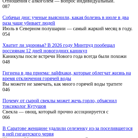
Отношения с алкоголем — вопрос индивидуальный.
0
87
Собачьи дни: ученые выяснили, какая болезнь в июле в два
раза чаще убивает людей
Июль в Северном полушарии — самый жаркий месяц в году.
0
54
Хватит ли здоровья? В 2026 году Минтруд пообещал
россиянам 12 дней новогодних каникул
Каникулы после встречи Нового года всегда были похожи
0
48
Гигиена в два приема: лайфхаки, которые облегчат жизнь на
время отключения горячей воды
Вы можете не замечать, как много горячей воды тратите
0
46
Почему от сырой свеклы может жечь горло, объяснил
токсиколог Кутушов
Свекла — овощ, который прочно ассоциируется с
0
66
В Саратове женщине удалили селезенку из-за поселившегося
в ней гигантского червя