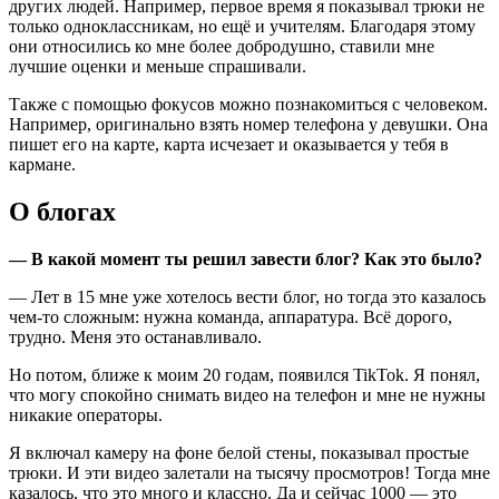
других людей. Например, первое время я показывал трюки не
только одноклассникам, но ещё и учителям. Благодаря этому
они относились ко мне более добродушно, ставили мне
лучшие оценки и меньше спрашивали.
Также с помощью фокусов можно
познакомиться
с человеком.
Например, оригинально взять номер телефона у девушки. Она
пишет его на карте, карта исчезает и оказывается у тебя в
кармане.
О блогах
— В какой момент ты решил завести блог? Как это было?
— Лет в 15 мне уже хотелось вести блог, но тогда это казалось
чем‑то сложным: нужна команда, аппаратура. Всё дорого,
трудно. Меня это останавливало.
Но потом, ближе к моим 20 годам, появился TikTok. Я понял,
что могу спокойно снимать видео на телефон и мне не нужны
никакие операторы.
Я включал камеру на фоне белой стены, показывал простые
трюки. И эти видео залетали на тысячу просмотров! Тогда мне
казалось, что это много и классно. Да и сейчас 1000 — это