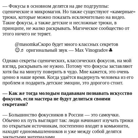
— Фокусы в основном делятся на две подгруппы:
сценические и микромагия. Но также существуют «камерные»
трюки, которые можно показать исключительно на видео.
Такие фокусы, а также детские и несложные трюки, в
принципе, не жалко раскрывать. Магическое сообщество от
этого ничего не теряет.
@masomka
Скоро будет много классных секретов
😉
♬ оригинальный звук — Max Vinogradov🎩
Однако секреты сценических, классических фокусов, на мой
взгляд, раскрывать не нужно. Потому что фокусы заставляют
хотя бы на минуту поверить в чудо. Мне кажется, это очень
ценно в наше время. Когда удаётся выдернуть человека из его
проблем и подарить детские эмоции, это дорогого стоит.
— Как же тогда молодым падаванам познавать искусство
фокусов, если мастера не будут делиться своими
секретами?
— Большинство фокусников в России — это
самоучки
.
Обычно их путь выглядит так: люди начинают изучать трюки
по открытым источникам, постепенно входят в комьюнити,
находят единомышленников и уже между собой делятся
закрытыми материалами.