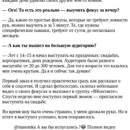
каждый день удивлял своих друзей чем‑то новым.
— Ого! То есть это реально — выучить фокус за вечер?
— Да, какие‑то простые фокусы, которые не требуют ловкости
рук, можно выучить и за 5 минут. Те, где нужны
специфические навыки, требуют от суток до нескольких
месяцев.
— А как ты вышел на большую аудиторию?
— Лет с 14–15 я начал выступать на праздниках: свадьбах,
корпоративах,
днях рождения
. Аудитории были разного
масштаба: от 20 до 300 человек. Для того возраста это казалось
мне очень крутым. Да я и сейчас так думаю!
Первый заказ я получил практически сразу, как рассказал о
себе в соцсетях. Я сделал фотосессию, склепал небольшое
видео о своих фокусах и выложил в группу «ВКонтакте».
Спустя неделю мне поступил первый звонок — пригласили
выступить на свадьбе.
Во время шоу было очень страшно, у меня дрожали руки. Но в
итоге я выступил успешно, всем понравилось.
@masomka
А вы бы испугались ?😂 Полное видео