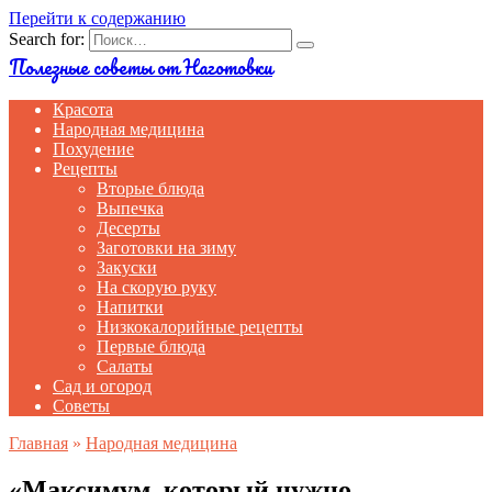
Перейти к содержанию
Search for:
Полезные советы от Наготовки
Красота
Народная медицина
Похудение
Рецепты
Вторые блюда
Выпечка
Десерты
Заготовки на зиму
Закуски
На скорую руку
Напитки
Низкокалорийные рецепты
Первые блюда
Салаты
Сад и огород
Советы
Главная
»
Народная медицина
«Максимум, который нужно