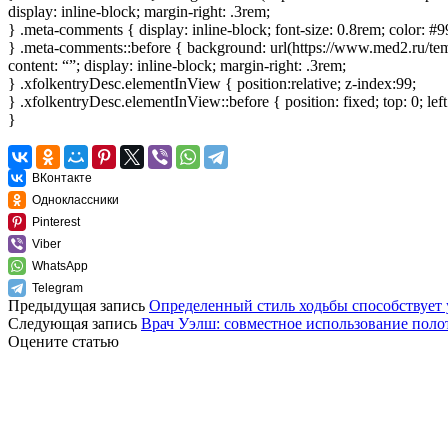
display: inline-block; margin-right: .3rem;
} .meta-comments { display: inline-block; font-size: 0.8rem; color: #
} .meta-comments::before { background: url(https://www.med2.ru/templ
content: “”; display: inline-block; margin-right: .3rem;
} .xfolkentryDesc.elementInView { position:relative; z-index:99;
} .xfolkentryDesc.elementInView::before { position: fixed; top: 0; lef
}
ВКонтакте
Одноклассники
Pinterest
Viber
WhatsApp
Telegram
Предыдущая запись
Определенный стиль ходьбы способствует
Следующая запись
Врач Уэлш: совместное использование полот
Оцените статью