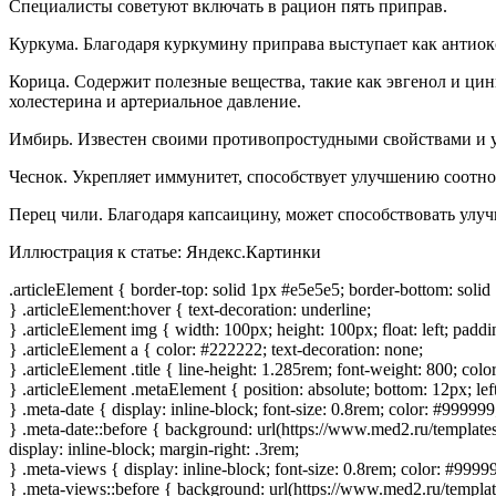
Специалисты советуют включать в рацион пять приправ.
Куркума. Благодаря куркумину приправа выступает как антиокс
Корица. Содержит полезные вещества, такие как эвгенол и ци
холестерина и артериальное давление.
Имбирь. Известен своими противопростудными свойствами и у
Чеснок. Укрепляет иммунитет, способствует улучшению соотно
Перец чили. Благодаря капсаицину, может способствовать улу
Иллюстрация к статье:
Яндекс.Картинки
.articleElement { border-top: solid 1px #e5e5e5; border-bottom: solid
} .articleElement:hover { text-decoration: underline;
} .articleElement img { width: 100px; height: 100px; float: left; paddi
} .articleElement a { color: #222222; text-decoration: none;
} .articleElement .title { line-height: 1.285rem; font-weight: 800; color
} .articleElement .metaElement { position: absolute; bottom: 12px; lef
} .meta-date { display: inline-block; font-size: 0.8rem; color: #999999
} .meta-date::before { background: url(https://www.med2.ru/templates/
display: inline-block; margin-right: .3rem;
} .meta-views { display: inline-block; font-size: 0.8rem; color: #9999
} .meta-views::before { background: url(https://www.med2.ru/templates