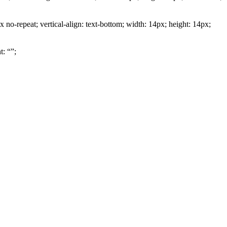
o-repeat; vertical-align: text-bottom; width: 14px; height: 14px;
t: “”;