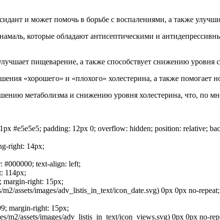
идант и может помочь в борьбе с воспалениями, а также улучши
ннамаль, которые обладают антисептическими и антидепрессивн
лучшает пищеварение, а также способствует снижению уровня с
шения «хорошего» и «плохого» холестерина, а также помогает н
чшению метаболизма и снижению уровня холестерина, что, по м
 1px #e5e5e5; padding: 12px 0; overflow: hidden; position: relative; ba
ng-right: 14px;
: #000000; text-align: left;
t: 114px;
; margin-right: 15px;
m2/assets/images/adv_listis_in_text/icon_date.svg) 0px 0px no-repeat; v
99; margin-right: 15px;
/m2/assets/images/adv_listis_in_text/icon_views.svg) 0px 0px no-repeat