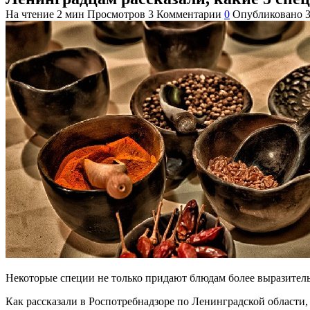
На чтение
2 мин
Просмотров
3
Комментарии
0
Опубликовано
Некоторые специи не только придают блюдам более выразитель
Как рассказали в Роспотребнадзоре по Ленинградской области