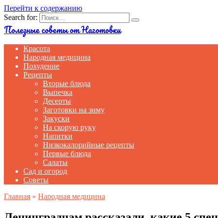
Перейти к содержанию
Search for:
Полезные советы от Наготовки
Красота
Народная медицина
Похудение
Рецепты
Вторые блюда
Выпечка
Десерты
Заготовки на зиму
Закуски
На скорую руку
Напитки
Низкокалорийные рецепты
Первые блюда
Салаты
Сад и огород
Советы
Главная
»
Народная медицина
Ленинградцам рассказали, какие 5 спе