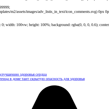
999999;
ates/m2/assets/images/adv_listis_in_text/icon_comments.svg) 0px 0px n
t: 0; width: 100vw; height: 100%; background: rgba(0, 0, 0, 0.6); conten
 улучшению здоровья сердца
енца в доме таит скрытую опасность для здоровья