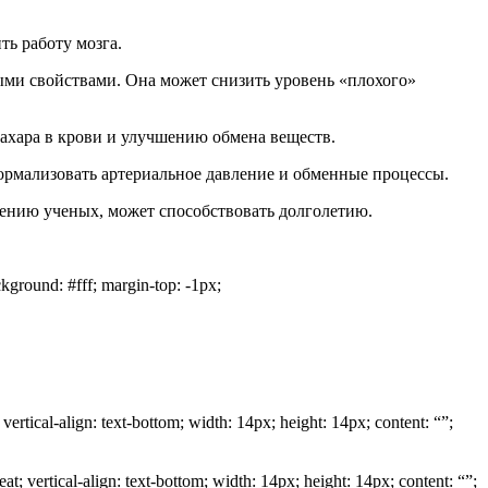
ть работу мозга.
ыми свойствами. Она может снизить уровень «плохого»
ахара в крови и улучшению обмена веществ.
ормализовать артериальное давление и обменные процессы.
нению ученых, может способствовать долголетию.
ckground: #fff; margin-top: -1px;
ertical-align: text-bottom; width: 14px; height: 14px; content: “”;
; vertical-align: text-bottom; width: 14px; height: 14px; content: “”;