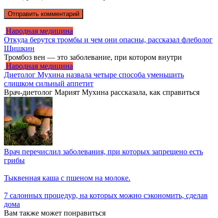
Народная медицина
Откуда берутся тромбы и чем они опасны, рассказал флеболог
Шишкин
Тромбоз вен — это заболевание, при котором внутри
Народная медицина
Диетолог Мухина назвала четыре способа уменьшить
слишком сильный аппетит
Врач-диетолог Марият Мухина рассказала, как справиться
Врач перечислил заболевания, при которых запрещено есть
грибы
Тыквенная каша с пшеном на молоке.
7 салонных процедур, на которых можно сэкономить, сделав
дома
Вам также может понравиться