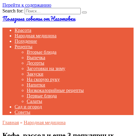
Перейти к содержанию
Search for:
Полезные советы от Наготовки
Красота
Народная медицина
Похудение
Рецепты
Вторые блюда
Выпечка
Десерты
Заготовки на зиму
Закуски
На скорую руку
Напитки
Низкокалорийные рецепты
Первые блюда
Салаты
Сад и огород
Советы
Главная
»
Народная медицина
Кофе, рассол и еще 3 популярных