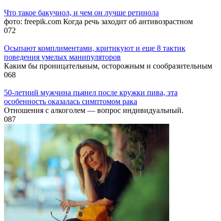
Что такое бакучиол, и чем он лучше ретинола
фото: freepik.com Когда речь заходит об антивозрастном
0
72
Осыпают комплиментами, критикуют и еще 8 тактик
поведения умелых манипуляторов
Каким бы проницательным, осторожным и сообразительным
0
68
50-летний мужчина пьянел после кружки пива, эта
особенность оказалась симптомом рака
Отношения с алкоголем — вопрос индивидуальный.
0
87