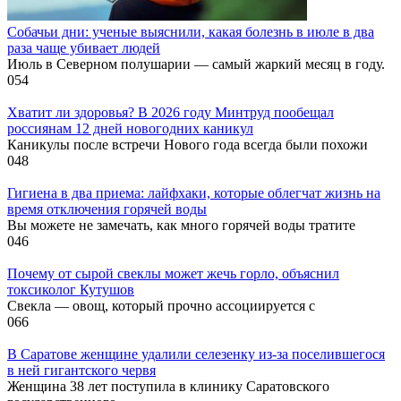
Собачьи дни: ученые выяснили, какая болезнь в июле в два
раза чаще убивает людей
Июль в Северном полушарии — самый жаркий месяц в году.
0
54
Хватит ли здоровья? В 2026 году Минтруд пообещал
россиянам 12 дней новогодних каникул
Каникулы после встречи Нового года всегда были похожи
0
48
Гигиена в два приема: лайфхаки, которые облегчат жизнь на
время отключения горячей воды
Вы можете не замечать, как много горячей воды тратите
0
46
Почему от сырой свеклы может жечь горло, объяснил
токсиколог Кутушов
Свекла — овощ, который прочно ассоциируется с
0
66
В Саратове женщине удалили селезенку из-за поселившегося
в ней гигантского червя
Женщина 38 лет поступила в клинику Саратовского