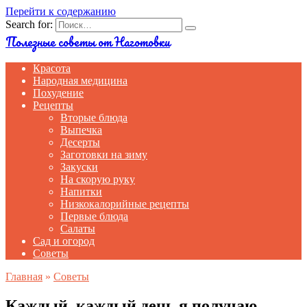
Перейти к содержанию
Search for:
Полезные советы от Наготовки
Красота
Народная медицина
Похудение
Рецепты
Вторые блюда
Выпечка
Десерты
Заготовки на зиму
Закуски
На скорую руку
Напитки
Низкокалорийные рецепты
Первые блюда
Салаты
Сад и огород
Советы
Главная
»
Советы
Каждый, каждый день я получаю