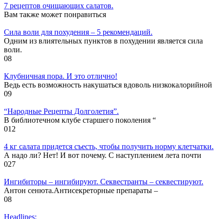
7 рецептов очищающих салатов.
Вам также может понравиться
Cила воли для похудения – 5 рекомендаций.
Одним из влиятельных пунктов в похудении является сила
воли.
0
8
Клубничная пора. И это отлично!
Ведь есть возможность накушаться вдоволь низкокалорийной
0
9
“Народные Рецепты Долголетия”.
В библиотечном клубе старшего поколения “
0
12
4 кг салата придется съесть, чтобы получить норму клетчатки.
А надо ли? Нет! И вот почему. С наступлением лета почти
0
27
Ингибиторы – ингибируют. Секвестранты – секвестируют.
Антон сенюта.Антисекреторные препараты –
0
8
Headlines: