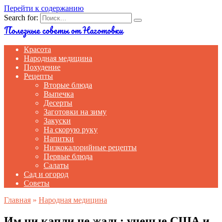
Перейти к содержанию
Search for:
Полезные советы от Наготовки
Красота
Народная медицина
Похудение
Рецепты
Вторые блюда
Выпечка
Десерты
Заготовки на зиму
Закуски
На скорую руку
Напитки
Низкокалорийные рецепты
Первые блюда
Салаты
Сад и огород
Советы
Главная
»
Народная медицина
Им ни капли не жаль: ученые США и