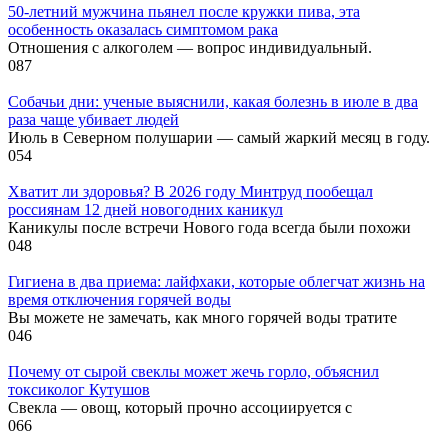
50-летний мужчина пьянел после кружки пива, эта
особенность оказалась симптомом рака
Отношения с алкоголем — вопрос индивидуальный.
0
87
Собачьи дни: ученые выяснили, какая болезнь в июле в два
раза чаще убивает людей
Июль в Северном полушарии — самый жаркий месяц в году.
0
54
Хватит ли здоровья? В 2026 году Минтруд пообещал
россиянам 12 дней новогодних каникул
Каникулы после встречи Нового года всегда были похожи
0
48
Гигиена в два приема: лайфхаки, которые облегчат жизнь на
время отключения горячей воды
Вы можете не замечать, как много горячей воды тратите
0
46
Почему от сырой свеклы может жечь горло, объяснил
токсиколог Кутушов
Свекла — овощ, который прочно ассоциируется с
0
66