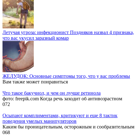
Летучая угроза: инфекционист Поздняков назвал 4 признака,
что вас укусил заразный комар
ЖЕЛУДОК: Основные симптомы того, что у вас проблемы
Вам также может понравиться
Что такое бакучиол, и чем он лучше ретинола
фото: freepik.com Когда речь заходит об антивозрастном
0
72
Осыпают комплиментами, критикуют и еще 8 тактик
поведения умелых манипуляторов
Каким бы проницательным, осторожным и сообразительным
0
68