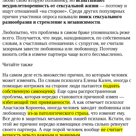
любят свою вторую половинку, но
испытывают
неудовлетворенность от сексуальной жизни
— поэтому и
ищут отношений «на стороне». Среди других популярных
причин участники опроса называли
поиск сексуального
разнообразия и стремление к независимости
.
Любопытно, что проблемы в самом браке упоминались реже
всего. Получается, что люди, находившиеся, по собственным
словам, в счастливых отношениях с супругом, не считали
зазорным завести любовника или любовницу. Поэтому
винить себя в измене партнера чаще всего бессмысленно.
Читайте также
На самом деле есть множество причин, по которым человек
может изменять. По словам психолога Елены Кален, иногда с
помощью интрижек на стороне люди пытаются
поднять
собственную самооценку
. Еще одна распространенная
проблема, которая нередко становится причиной измен —
избегающий тип привязанности
. А как отмечает психолог
Анастасия Корнеева, иногда человек заводит любовника или
любовницу
из-за патологического страха
, что изменят ему.
Все дело в защитных механизмах нашей психики. Кстати, по
этой же причине нередко изменщики очень сильно ревнуют
своего партнера. А еще порой человек вообще
не считает
верность чем-то важным и значимым
.