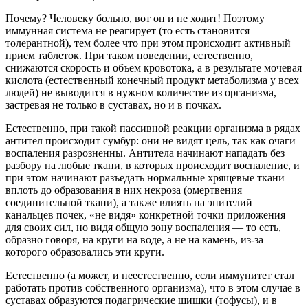
Почему? Человеку больно, вот он и не ходит! Поэтому
иммунная система не реагирует (то есть становится
толерантной), тем более что при этом происходит активный
прием таблеток. При таком поведении, естественно,
снижаются скорость и объем кровотока, а в результате мочевая
кислота (естественный конечный продукт метаболизма у всех
людей) не выводится в нужном количестве из организма,
застревая не только в суставах, но и в почках.
Естественно, при такой пассивной реакции организма в рядах
антител происходит сумбур: они не видят цель, так как очаги
воспаления разрозненны. Антитела начинают нападать без
разбору на любые ткани, в которых происходит воспаление, и
при этом начинают разъедать нормальные хрящевые ткани
вплоть до образования в них некроза (омертвения
соединительной ткани), а также влиять на эпителий
канальцев почек, «не видя» конкретной точки приложения
для своих сил, но видя общую зону воспаления — то есть,
образно говоря, на круги на воде, а не на камень, из-за
которого образовались эти круги.
Естественно (а может, и неестественно, если иммунитет стал
работать против собственного организма), что в этом случае в
суставах образуются подагрические шишки (тофусы), и в