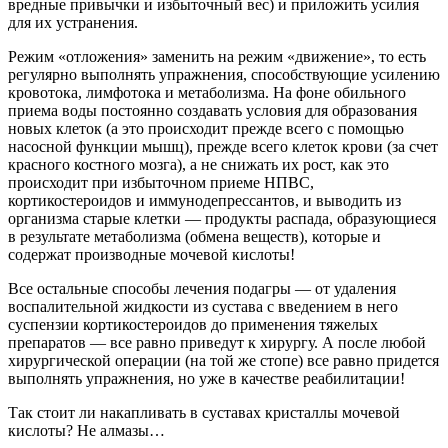
вредные привычки и избыточный вес) и приложить усилия
для их устранения.
Режим «отложения» заменить на режим «движение», то есть
регулярно выполнять упражнения, способствующие усилению
кровотока, лимфотока и метаболизма. На фоне обильного
приема воды постоянно создавать условия для образования
новых клеток (а это происходит прежде всего с помощью
насосной функции мышц), прежде всего клеток крови (за счет
красного костного мозга), а не снижать их рост, как это
происходит при избыточном приеме НПВС,
кортикостероидов и иммунодепрессантов, и выводить из
организма старые клетки — продукты распада, образующиеся
в результате метаболизма (обмена веществ), которые и
содержат производные мочевой кислоты!
Все остальные способы лечения подагры — от удаления
воспалительной жидкости из сустава с введением в него
суспензии кортикостероидов до применения тяжелых
препаратов — все равно приведут к хирургу. А после любой
хирургической операции (на той же стопе) все равно придется
выполнять упражнения, но уже в качестве реабилитации!
Так стоит ли накапливать в суставах кристаллы мочевой
кислоты? Не алмазы…