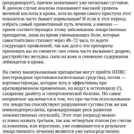
(рецидивирует), причем захватывает уже несколько суставов.
В данном случае анализы показывают высокий уровень
мочевой кислоты в крови, хотя во время самого приступа этот
показатель часто бывает нормальным! И если в этот период
избрать самый примитивный путь лечения, а именно —
прием соответствующих этому заболеванию лекарственных
препаратов, лишь на время уменьшающих боли, которые
самостоятельно стихают через 48–72 часа, то ждите
следующих проявлений, так как долго эти препараты
принимать вы не сможете: они очень часто вызывают диарею,
расстройство желудка, сыпь на коже и снижение содержания
лейкоцитов в крови.
На смену вышеуказанным препаратам могут прийти НПВС
(нестероидные противовоспалительные средства), потом —
кортикостероиды, которые хоть и эффективны при
кратковременном применении, но ведут к остеопорозу (!),
сахарному диабету и гипертонической болезни. Но самое
неприятное заключается в том, что при частом использовании
эти лекарства способствуют разрушению сустава (так же как
иммунодепрессанты, провоцирующие риск развития
злокачественных опухолей). Этот этап (период) можно
условно назвать третьим, так как четвертым этапом (не считая
осложнения, или ятрогении, уже появившегося в результате
лекарственного лечения) являются уже непосредственно