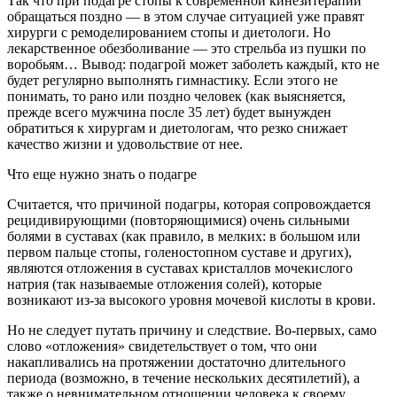
Так что при подагре стопы к современной кинезитерапии
обращаться поздно — в этом случае ситуацией уже правят
хирурги с ремоделированием стопы и диетологи. Но
лекарственное обезболивание — это стрельба из пушки по
воробьям… Вывод: подагрой может заболеть каждый, кто не
будет регулярно выполнять гимнастику. Если этого не
понимать, то рано или поздно человек (как выясняется,
прежде всего мужчина после 35 лет) будет вынужден
обратиться к хирургам и диетологам, что резко снижает
качество жизни и удовольствие от нее.
Что еще нужно знать о подагре
Считается, что причиной подагры, которая сопровождается
рецидивирующими (повторяющимися) очень сильными
болями в суставах (как правило, в мелких: в большом или
первом пальце стопы, голеностопном суставе и других),
являются отложения в суставах кристаллов мочекислого
натрия (так называемые отложения солей), которые
возникают из-за высокого уровня мочевой кислоты в крови.
Но не следует путать причину и следствие. Во-первых, само
слово «отложения» свидетельствует о том, что они
накапливались на протяжении достаточно длительного
периода (возможно, в течение нескольких десятилетий), а
также о невнимательном отношении человека к своему