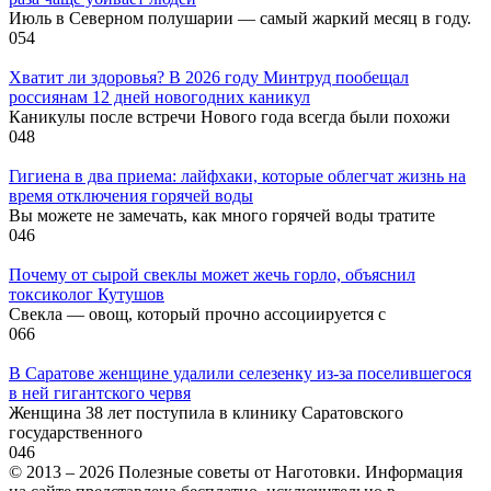
Июль в Северном полушарии — самый жаркий месяц в году.
0
54
Хватит ли здоровья? В 2026 году Минтруд пообещал
россиянам 12 дней новогодних каникул
Каникулы после встречи Нового года всегда были похожи
0
48
Гигиена в два приема: лайфхаки, которые облегчат жизнь на
время отключения горячей воды
Вы можете не замечать, как много горячей воды тратите
0
46
Почему от сырой свеклы может жечь горло, объяснил
токсиколог Кутушов
Свекла — овощ, который прочно ассоциируется с
0
66
В Саратове женщине удалили селезенку из-за поселившегося
в ней гигантского червя
Женщина 38 лет поступила в клинику Саратовского
государственного
0
46
© 2013 – 2026 Полезные советы от Наготовки. Информация