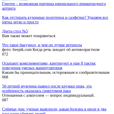
Глютен – возможная причина ювенильного ревматоидного
артрита
Как отстирать кухонные полотенца и салфетки? Удаляем все
пятна легко и просто
Диета стол №5
Вам также может понравиться
Что такое бакучиол, и чем он лучше ретинола
фото: freepik.com Когда речь заходит об антивозрастном
0
72
Осыпают комплиментами, критикуют и еще 8 тактик
поведения умелых манипуляторов
Каким бы проницательным, осторожным и сообразительным
0
68
50-летний мужчина пьянел после кружки пива, эта
особенность оказалась симптомом рака
Отношения с алкоголем — вопрос индивидуальный.
0
87
Собачьи дни: ученые выяснили, какая болезнь в июле в два
раза чаще убивает людей