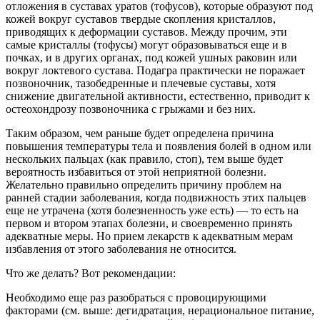
отложения в суставах уратов (тофусов), которые образуют под
кожей вокруг суставов твердые скопления кристаллов,
приводящих к деформации суставов. Между прочим, эти
самые кристаллы (тофусы) могут образовываться еще и в
почках, и в других органах, под кожей ушных раковин или
вокруг локтевого сустава. Подагра практически не поражает
позвоночник, тазобедренные и плечевые суставы, хотя
снижение двигательной активности, естественно, приводит к
остеохондрозу позвоночника с грыжами и без них.
Таким образом, чем раньше будет определена причина
повышения температуры тела и появления болей в одном или
нескольких пальцах (как правило, стоп), тем выше будет
вероятность избавиться от этой неприятной болезни.
Желательно правильно определить причину проблем на
ранней стадии заболевания, когда подвижность этих пальцев
еще не утрачена (хотя болезненность уже есть) — то есть на
первом и втором этапах болезни, и своевременно принять
адекватные меры. Но прием лекарств к адекватным мерам
избавления от этого заболевания не относится.
Что же делать? Вот рекомендации:
Необходимо еще раз разобраться с провоцирующими
факторами (см. выше: дегидратация, нерациональное питание,