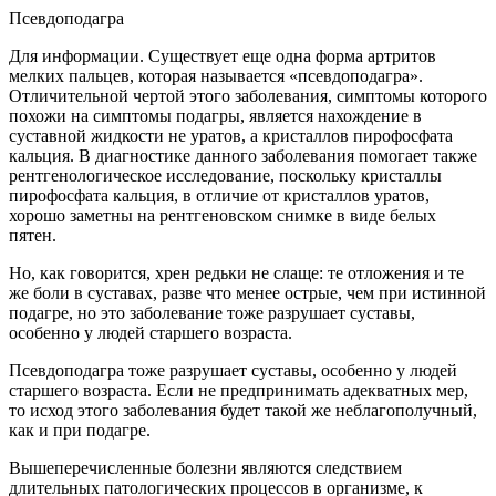
Псевдоподагра
Для информации. Существует еще одна форма артритов
мелких пальцев, которая называется «псевдоподагра».
Отличительной чертой этого заболевания, симптомы которого
похожи на симптомы подагры, является нахождение в
суставной жидкости не уратов, а кристаллов пирофосфата
кальция. В диагностике данного заболевания помогает также
рентгенологическое исследование, поскольку кристаллы
пирофосфата кальция, в отличие от кристаллов уратов,
хорошо заметны на рентгеновском снимке в виде белых
пятен.
Но, как говорится, хрен редьки не слаще: те отложения и те
же боли в суставах, разве что менее острые, чем при истинной
подагре, но это заболевание тоже разрушает суставы,
особенно у людей старшего возраста.
Псевдоподагра тоже разрушает суставы, особенно у людей
старшего возраста. Если не предпринимать адекватных мер,
то исход этого заболевания будет такой же неблагополучный,
как и при подагре.
Вышеперечисленные болезни являются следствием
длительных патологических процессов в организме, к