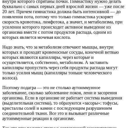
внутри которого спрятаны почки. Гимнастику нужно делать
буквально с самых первых дней взрослой жизни — уже после
20 лет. Причем гимнастика должна быть интенсивной — до
появления пота, потому что только гимнастика ускоряет
скорость кровотока, лимфотока, а значит, и метаболизма, при
усилении которого происходит активное выведение из
организма вместе с потом продуктов распада, одним из
которых является мочевая кислота.
Надо знать, что за метаболизм отвечают мышцы, внутри
которых и проходят кровеносные сосуды, конечной ветвью
которых являются капилляры, через которые и
осуществляется, собственно, метаболизм. А заставить
капилляры пропустить через себя продукты распада могут
только усилия мышц (капилляры тоньше человеческого
волоса).
Поэтому подагра — это не столько аутоиммунное
заболевание, сколько заболевание покоя, лени и засорения
организма. Если в организме не работает система выведения
(выделительная система), то образуются «засоры»: тофусы,
кристаллы солей и камни с последующим разрушением
соединительной ткани. Все это и вызывает различные
аутоиммунные реакции в организме.