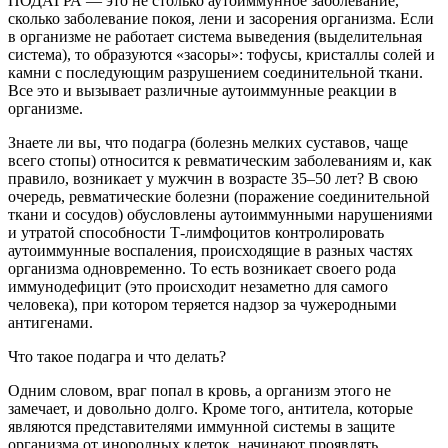
ПОДАГРА — это не столько аутоиммунное заболевание,
сколько заболевание покоя, лени и засорения организма. Если
в организме не работает система выведения (выделительная
система), то образуются «засоры»: тофусы, кристаллы солей и
камни с последующим разрушением соединительной ткани.
Все это и вызывает различные аутоиммунные реакции в
организме.
Знаете ли вы, что подагра (болезнь мелких суставов, чаще
всего стопы) относится к ревматическим заболеваниям и, как
правило, возникает у мужчин в возрасте 35–50 лет? В свою
очередь, ревматические болезни (поражение соединительной
ткани и сосудов) обусловлены аутоиммунными нарушениями
и утратой способности Т-лимфоцитов контролировать
аутоиммунные воспаления, происходящие в разных частях
организма одновременно. То есть возникает своего рода
иммунодефицит (это происходит незаметно для самого
человека), при котором теряется надзор за чужеродными
антигенами.
Что такое подагра и что делать?
Одним словом, враг попал в кровь, а организм этого не
замечает, и довольно долго. Кроме того, антитела, которые
являются представителями иммунной системы в защите
организма от инородных клеток, начинают проявлять