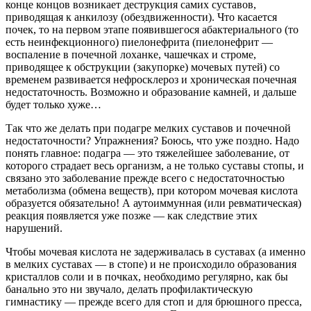
конце концов возникает деструкция самих суставов,
приводящая к анкилозу (обездвиженности). Что касается
почек, то на первом этапе появившегося абактериального (то
есть неинфекционного) пиелонефрита (пиелонефрит —
воспаление в почечной лоханке, чашечках и строме,
приводящее к обструкции (закупорке) мочевых путей) со
временем развивается нефросклероз и хроническая почечная
недостаточность. Возможно и образование камней, и дальше
будет только хуже…
Так что же делать при подагре мелких суставов и почечной
недостаточности? Упражнения? Боюсь, что уже поздно. Надо
понять главное: подагра — это тяжелейшее заболевание, от
которого страдает весь организм, а не только суставы стопы, и
связано это заболевание прежде всего с недостаточностью
метаболизма (обмена веществ), при котором мочевая кислота
образуется обязательно! А аутоиммунная (или ревматическая)
реакция появляется уже позже — как следствие этих
нарушений.
Чтобы мочевая кислота не задерживалась в суставах (а именно
в мелких суставах — в стопе) и не происходило образования
кристаллов соли и в почках, необходимо регулярно, как бы
банально это ни звучало, делать профилактическую
гимнастику — прежде всего для стоп и для брюшного пресса,