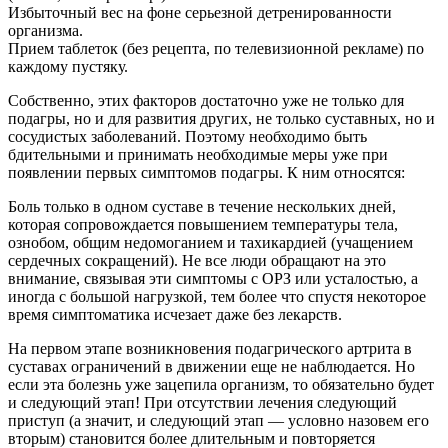
Избыточный вес на фоне серьезной детренированности
организма.
Прием таблеток (без рецепта, по телевизионной рекламе) по
каждому пустяку.
Собственно, этих факторов достаточно уже не только для
подагры, но и для развития других, не только суставных, но и
сосудистых заболеваний. Поэтому необходимо быть
бдительными и принимать необходимые меры уже при
появлении первых симптомов подагры. К ним относятся:
Боль только в одном суставе в течение нескольких дней,
которая сопровождается повышением температуры тела,
ознобом, общим недомоганием и тахикардией (учащением
сердечных сокращений). Не все люди обращают на это
внимание, связывая эти симптомы с ОРЗ или усталостью, а
иногда с большой нагрузкой, тем более что спустя некоторое
время симптоматика исчезает даже без лекарств.
На первом этапе возникновения подагрического артрита в
суставах ограничений в движении еще не наблюдается. Но
если эта болезнь уже зацепила организм, то обязательно будет
и следующий этап! При отсутствии лечения следующий
приступ (а значит, и следующий этап — условно назовем его
вторым) становится более длительным и повторяется