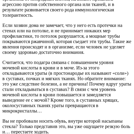
агрессию против собственного органа или тканей, и в
результате развивается своего рода иммунологическая
толерантность.
Если хозяин дома не замечает, что у него есть протечки на
стенах или на потолке, и не принимает никаких мер
профилактики, то потолок разрушается, а мощные трубы
покрываются ржавчиной, которая съедает эти трубы. Такие же
явления происходят и в организме, если человек не уделяет
своему здоровью достаточно внимания.
Считается, что подагра связана с повышением уровня
мочевой кислоты в крови и в моче. Из-за этого
откладываются ураты (в простонародье их называют «соли»)
в суставах, почках и мягких тканях. Но обратите внимание:
это уже следствие болезни, а не причина! Почему вдруг ураты
стали откладываться в суставах? В связи с чем уровень
мочевой кислоты в крови повышается и замедляется
выведение ее с мочой? Кроме того, в суставных хрящах,
околосуставных тканях ураты превращаются в
микрокристаллы…
Вы не пробовали носить обувь, внутри которой насыпаны
стекла? Только представив это, вы уже ощущаете резкую боль
и… перестаете ходить.