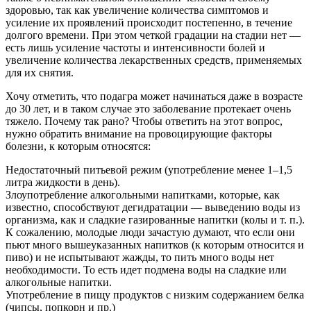
здоровью, так как увеличение количества симптомов и
усиление их проявлений происходит постепенно, в течение
долгого времени. При этом четкой градации на стадии нет —
есть лишь усиление частоты и интенсивности болей и
увеличение количества лекарственных средств, применяемых
для их снятия.
Хочу отметить, что подагра может начинаться даже в возрасте
до 30 лет, и в таком случае это заболевание протекает очень
тяжело. Почему так рано? Чтобы ответить на этот вопрос,
нужно обратить внимание на провоцирующие факторы
болезни, к которым относятся:
Недостаточный питьевой режим (употребление менее 1–1,5
литра жидкости в день).
Злоупотребление алкогольными напитками, которые, как
известно, способствуют дегидратации — выведению воды из
организма, как и сладкие газированные напитки (колы и т. п.).
К сожалению, молодые люди зачастую думают, что если они
пьют много вышеуказанных напитков (к которым относится и
пиво) и не испытывают жажды, то пить много воды нет
необходимости. То есть идет подмена воды на сладкие или
алкогольные напитки.
Употребление в пищу продуктов с низким содержанием белка
(чипсы, попкорн и пр.)