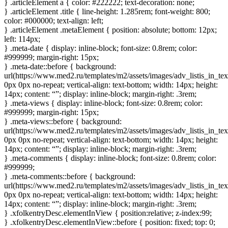
} .articleElement a { color: #222222; text-decoration: none;
} .articleElement .title { line-height: 1.285rem; font-weight: 800;
color: #000000; text-align: left;
} .articleElement .metaElement { position: absolute; bottom: 12px;
left: 114px;
} .meta-date { display: inline-block; font-size: 0.8rem; color:
#999999; margin-right: 15px;
} .meta-date::before { background:
url(https://www.med2.ru/templates/m2/assets/images/adv_listis_in_tex
0px 0px no-repeat; vertical-align: text-bottom; width: 14px; height:
14px; content: “”; display: inline-block; margin-right: .3rem;
} .meta-views { display: inline-block; font-size: 0.8rem; color:
#999999; margin-right: 15px;
} .meta-views::before { background:
url(https://www.med2.ru/templates/m2/assets/images/adv_listis_in_te
0px 0px no-repeat; vertical-align: text-bottom; width: 14px; height:
14px; content: “”; display: inline-block; margin-right: .3rem;
} .meta-comments { display: inline-block; font-size: 0.8rem; color:
#999999;
} .meta-comments::before { background:
url(https://www.med2.ru/templates/m2/assets/images/adv_listis_in_t
0px 0px no-repeat; vertical-align: text-bottom; width: 14px; height:
14px; content: “”; display: inline-block; margin-right: .3rem;
} .xfolkentryDesc.elementInView { position:relative; z-index:99;
} .xfolkentryDesc.elementInView::before { position: fixed; top: 0;