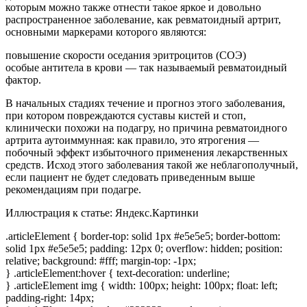
которым можно также отнести такое яркое и довольно
распространенное заболевание, как ревматоидный артрит,
основными маркерами которого являются:
повышение скорости оседания эритроцитов (СОЭ)
особые антитела в крови — так называемый ревматоидный
фактор.
В начальных стадиях течение и прогноз этого заболевания,
при котором повреждаются суставы кистей и стоп,
клинически похожи на подагру, но причина ревматоидного
артрита аутоиммунная: как правило, это ятрогения —
побочный эффект избыточного применения лекарственных
средств. Исход этого заболевания такой же неблагополучный,
если пациент не будет следовать приведенным выше
рекомендациям при подагре.
Иллюстрация к статье:
Яндекс.Картинки
.articleElement { border-top: solid 1px #e5e5e5; border-bottom:
solid 1px #e5e5e5; padding: 12px 0; overflow: hidden; position:
relative; background: #fff; margin-top: -1px;
} .articleElement:hover { text-decoration: underline;
} .articleElement img { width: 100px; height: 100px; float: left;
padding-right: 14px;