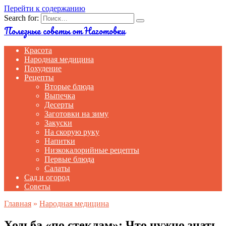
Перейти к содержанию
Search for:
Полезные советы от Наготовки
Красота
Народная медицина
Похудение
Рецепты
Вторые блюда
Выпечка
Десерты
Заготовки на зиму
Закуски
На скорую руку
Напитки
Низкокалорийные рецепты
Первые блюда
Салаты
Сад и огород
Советы
Главная
»
Народная медицина
Ходьба «по стеклам»: Что нужно знать