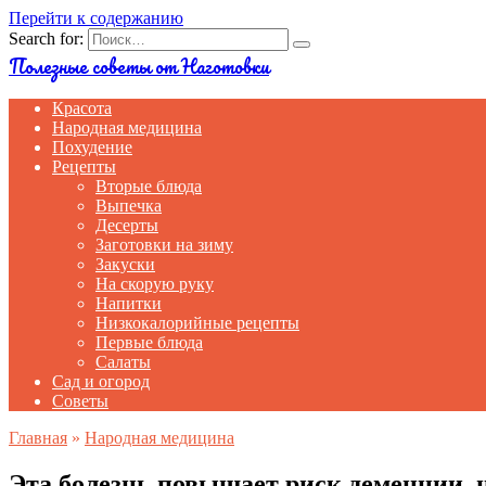
Перейти к содержанию
Search for:
Полезные советы от Наготовки
Красота
Народная медицина
Похудение
Рецепты
Вторые блюда
Выпечка
Десерты
Заготовки на зиму
Закуски
На скорую руку
Напитки
Низкокалорийные рецепты
Первые блюда
Салаты
Сад и огород
Советы
Главная
»
Народная медицина
Эта болезнь повышает риск деменции, 