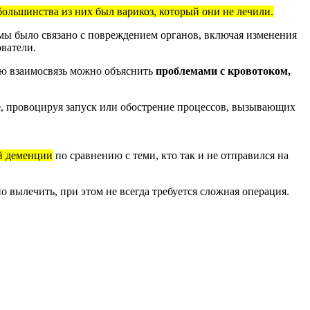
большинства из них был варикоз, который они не лечили.
емы было связано с повреждением органов, включая изменения
ватели.
ю взаимосвязь можно объяснить
проблемами с кровотоком,
е
, провоцируя запуск или обострение процессов, вызывающих
ой деменции
по сравнению с теми, кто так и не отправился на
о вылечить, при этом не всегда требуется сложная операция.