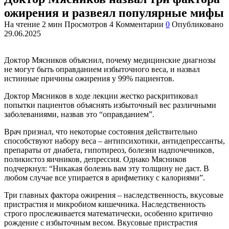
ожирения и развеял популярные мифы
На чтение
2 мин
Просмотров
4
Комментарии
0
Опубликовано
29.06.2025
Доктор Мясников объяснил, почему медицинские диагнозы
не могут быть оправданием избыточного веса, и назвал
истинные причины ожирения у 99% пациентов.
Доктор Мясников в ходе лекции жестко раскритиковал
попытки пациентов объяснять избыточный вес различными
заболеваниями, назвав это “оправданием”.
Врач признал, что некоторые состояния действительно
способствуют набору веса – антипсихотики, антидепрессанты,
препараты от диабета, гипотиреоз, болезни надпочечников,
поликистоз яичников, депрессия. Однако Мясников
подчеркнул: “Никакая болезнь вам эту толщину не даст. В
любом случае все упирается в арифметику с калориями”.
Три главных фактора ожирения – наследственность, вкусовые
пристрастия и микробиом кишечника. Наследственность
строго прослеживается математически, особенно критично
рождение с избыточным весом. Вкусовые пристрастия