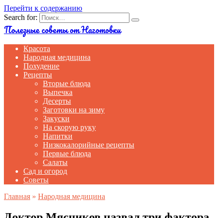
Перейти к содержанию
Search for:
Полезные советы от Наготовки
Красота
Народная медицина
Похудение
Рецепты
Вторые блюда
Выпечка
Десерты
Заготовки на зиму
Закуски
На скорую руку
Напитки
Низкокалорийные рецепты
Первые блюда
Салаты
Сад и огород
Советы
Главная
»
Народная медицина
Доктор Мясников назвал три фактора