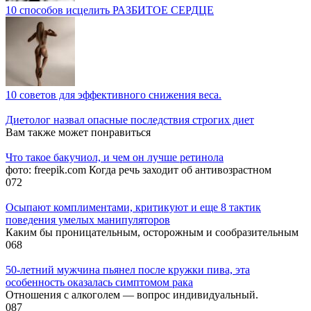
10 способов исцелить РАЗБИТОЕ СЕРДЦЕ
10 советов для эффективного снижения веса.
Диетолог назвал опасные последствия строгих диет
Вам также может понравиться
Что такое бакучиол, и чем он лучше ретинола
фото: freepik.com Когда речь заходит об антивозрастном
0
72
Осыпают комплиментами, критикуют и еще 8 тактик
поведения умелых манипуляторов
Каким бы проницательным, осторожным и сообразительным
0
68
50-летний мужчина пьянел после кружки пива, эта
особенность оказалась симптомом рака
Отношения с алкоголем — вопрос индивидуальный.
0
87