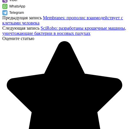
WhatsApp
Telegram
Предыдущая запись
Membranes: прополис взаимодействует с
клетками человека
Следующая запись
SciRobo: разработаны крошечные машины,
уничтожающие бактерии в носовых пазухах
Оцените статью