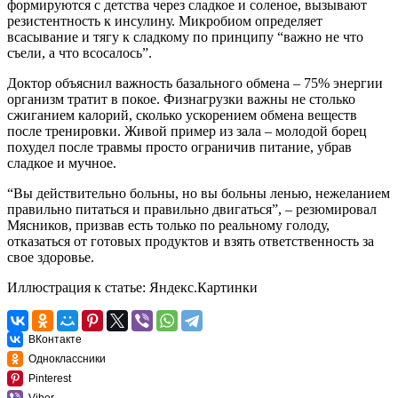
формируются с детства через сладкое и соленое, вызывают
резистентность к инсулину. Микробиом определяет
всасывание и тягу к сладкому по принципу “важно не что
съели, а что всосалось”.
Доктор объяснил важность базального обмена – 75% энергии
организм тратит в покое. Физнагрузки важны не столько
сжиганием калорий, сколько ускорением обмена веществ
после тренировки. Живой пример из зала – молодой борец
похудел после травмы просто ограничив питание, убрав
сладкое и мучное.
“Вы действительно больны, но вы больны ленью, нежеланием
правильно питаться и правильно двигаться”, – резюмировал
Мясников, призвав есть только по реальному голоду,
отказаться от готовых продуктов и взять ответственность за
свое здоровье.
Иллюстрация к статье:
Яндекс.Картинки
ВКонтакте
Одноклассники
Pinterest
Viber