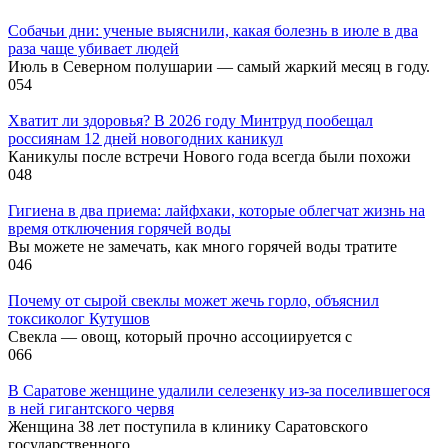
Собачьи дни: ученые выяснили, какая болезнь в июле в два
раза чаще убивает людей
Июль в Северном полушарии — самый жаркий месяц в году.
0
54
Хватит ли здоровья? В 2026 году Минтруд пообещал
россиянам 12 дней новогодних каникул
Каникулы после встречи Нового года всегда были похожи
0
48
Гигиена в два приема: лайфхаки, которые облегчат жизнь на
время отключения горячей воды
Вы можете не замечать, как много горячей воды тратите
0
46
Почему от сырой свеклы может жечь горло, объяснил
токсиколог Кутушов
Свекла — овощ, который прочно ассоциируется с
0
66
В Саратове женщине удалили селезенку из-за поселившегося
в ней гигантского червя
Женщина 38 лет поступила в клинику Саратовского
государственного