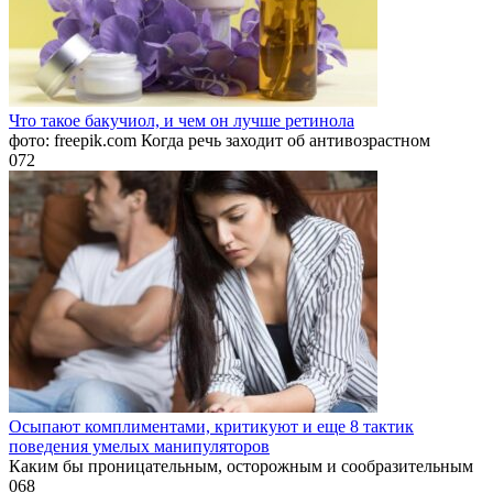
Что такое бакучиол, и чем он лучше ретинола
фото: freepik.com Когда речь заходит об антивозрастном
0
72
Осыпают комплиментами, критикуют и еще 8 тактик
поведения умелых манипуляторов
Каким бы проницательным, осторожным и сообразительным
0
68