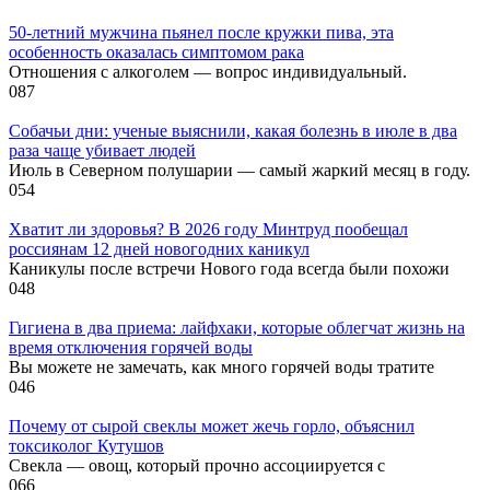
50-летний мужчина пьянел после кружки пива, эта
особенность оказалась симптомом рака
Отношения с алкоголем — вопрос индивидуальный.
0
87
Собачьи дни: ученые выяснили, какая болезнь в июле в два
раза чаще убивает людей
Июль в Северном полушарии — самый жаркий месяц в году.
0
54
Хватит ли здоровья? В 2026 году Минтруд пообещал
россиянам 12 дней новогодних каникул
Каникулы после встречи Нового года всегда были похожи
0
48
Гигиена в два приема: лайфхаки, которые облегчат жизнь на
время отключения горячей воды
Вы можете не замечать, как много горячей воды тратите
0
46
Почему от сырой свеклы может жечь горло, объяснил
токсиколог Кутушов
Свекла — овощ, который прочно ассоциируется с
0
66