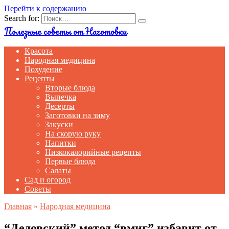
Перейти к содержанию
Search for:
Полезные советы от Наготовки
Красота
Народная медицина
Похудение
Рецепты
Вторые блюда
Выпечка
Десерты
Заготовки на зиму
Закуски
На скорую руку
Напитки
Низкокалорийные рецепты
Первые блюда
Салаты
Сад и огород
Советы
Главная
»
Народная медицина
“Дедовский” метод “вмиг” избавит от