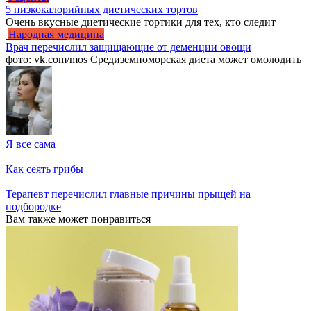
5 низкокалорийных диетических тортов
Очень вкусные диетические тортики для тех, кто следит
Народная медицина
Врач перечислил защищающие от деменции овощи
фото: vk.com/mos Средиземноморская диета может омолодить
Я все сама
Как сеять грибы
Терапевт перечислил главные причины прыщей на
подбородке
Вам также может понравиться