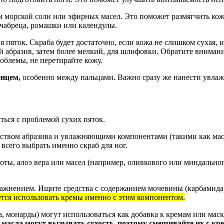
 морской соли или эфирных масел. Это поможет размягчить кож
 чабреца, ромашки или календулы.
пяток. Скраба будет достаточно, если кожа не слишком сухая, и
ый абразив, затем более мелкий, для шлифовки. Обратите вниман
облемы, не перетирайте кожу.
енцем,
особенно между пальцами. Важно сразу же нанести увлажн
ться с проблемой сухих пяток.
твом абразива и увлажняющими компонентами (такими как масл
сего выбрать именно скраб для ног.
ы, алоэ вера или масел (например, оливкового или миндального
ажнением. Ищите средства с содержанием мочевины (карбамида),
ется использовать кремы именно с этим компонентом.
, монарды) могут использоваться как добавка к кремам или ма
масла могут вызывать сухость, поэтому смешивайте их с кр