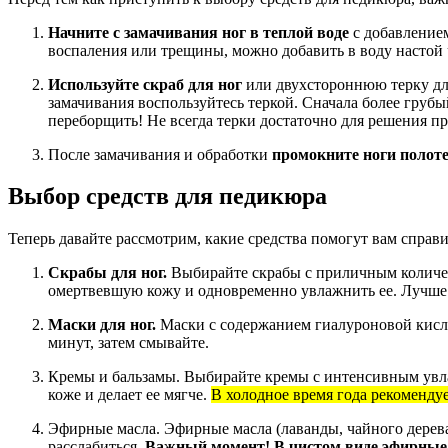
Начните с замачивания ног в теплой воде
с добавлением
воспаления или трещины, можно добавить в воду настой
Используйте скраб для ног
или двухстороннюю терку для 
замачивания воспользуйтесь теркой. Сначала более груб
переборщить! Не всегда терки достаточно для решения пр
После замачивания и обработки
промокните ноги полот
Выбор средств для педикюра
Теперь давайте рассмотрим, какие средства помогут вам справи
Скрабы для ног.
Выбирайте скрабы с приличным количес
омертвевшую кожу и одновременно увлажнить ее. Лучше в
Маски для ног.
Маски с содержанием гиалуроновой кислот
минут, затем смывайте.
Кремы и бальзамы
. Выбирайте кремы с интенсивным увл
коже и делает ее мягче.
В холодное время года рекоменду
Эфирные масла. Эфирные масла (лаванды, чайного дерева
расслабиться.
Важный момент! В чистом виде эфирные 