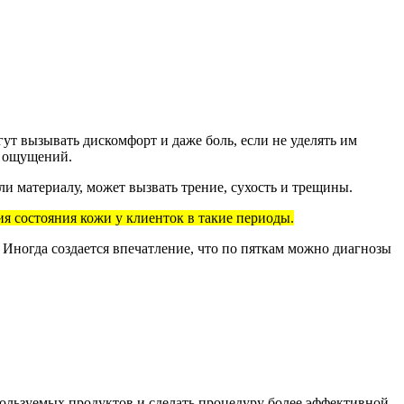
ут вызывать дискомфорт и даже боль, если не уделять им
х ощущений.
и материалу, может вызвать трение, сухость и трещины.
ия состояния кожи у клиенток в такие периоды.
 Иногда создается впечатление, что по пяткам можно диагнозы
ользуемых продуктов и сделать процедуру более эффективной.