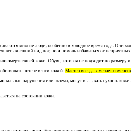
киваются многие люди, особенно в холодное время года. Они мог
чшить внешний вид ног, но и помочь избавиться от неприятны
ю омертвевшей кожи. Обувь, которая не подходит по размеру ил
обствовать потере влаги кожей.
Мастер всегда замечает изменен
рмональные нарушения или экзема, могут вызывать сухость кожи.
азаться на состоянии кожи.
жно подготовить ноги. Это поможет улучшить впитываемость исп