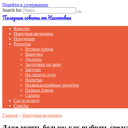
Перейти к содержанию
Search for:
Полезные советы от Наготовки
Красота
Народная медицина
Похудение
Рецепты
Вторые блюда
Выпечка
Десерты
Заготовки на зиму
Закуски
На скорую руку
Напитки
Низкокалорийные рецепты
Первые блюда
Салаты
Сад и огород
Советы
Главная
»
Народная медицина
Даже ходить больно: как выбрать средс