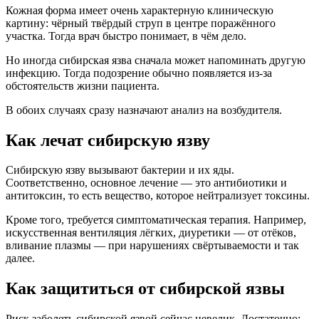
Кожная форма
имеет
очень характерную клиническую
картину: чёрный твёрдый струп в центре поражённого
участка. Тогда врач быстро понимает, в чём дело.
Но иногда сибирская язва сначала может напоминать другую
инфекцию. Тогда подозрение обычно появляется из‑за
обстоятельств жизни пациента.
В обоих случаях сразу назначают анализ на возбудителя.
Как лечат сибирскую язву
Сибирскую язву
вызывают
бактерии и их яды.
Соответственно, основное лечение — это антибиотики и
антитоксин, то есть вещество, которое нейтрализует токсины.
Кроме того, требуется симптоматическая терапия. Например,
искусственная вентиляция лёгких
, диуретики — от отёков,
вливание плазмы — при нарушениях свёртываемости и так
далее.
Как защититься от сибирской язвы
Риск
заболеть
сибирской язвой сейчас невелик. Достаточно: