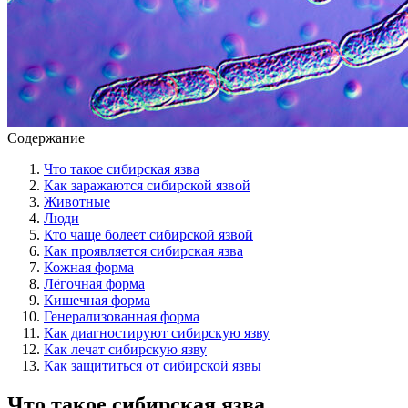
Содержание
Что такое сибирская язва
Как заражаются сибирской язвой
Животные
Люди
Кто чаще болеет сибирской язвой
Как проявляется сибирская язва
Кожная форма
Лёгочная форма
Кишечная форма
Генерализованная форма
Как диагностируют сибирскую язву
Как лечат сибирскую язву
Как защититься от сибирской язвы
Что такое сибирская язва