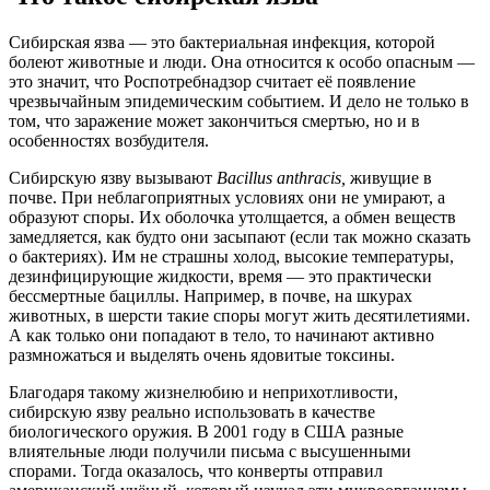
Сибирская язва — это бактериальная инфекция, которой
болеют животные и люди. Она относится к особо опасным —
это значит, что Роспотребнадзор
считает
её появление
чрезвычайным эпидемическим событием. И дело не только в
том, что заражение может закончиться смертью, но и в
особенностях возбудителя.
Сибирскую язву
вызывают
Bacillus anthracis,
живущие в
почве. При неблагоприятных условиях они не умирают, а
образуют споры. Их оболочка утолщается, а обмен веществ
замедляется, как будто они засыпают (если так можно сказать
о бактериях). Им не страшны холод, высокие температуры,
дезинфицирующие жидкости, время — это практически
бессмертные бациллы. Например, в почве, на шкурах
животных, в шерсти такие споры могут жить десятилетиями.
А как только они попадают в тело, то начинают активно
размножаться и выделять очень ядовитые токсины.
Благодаря такому жизнелюбию и неприхотливости,
сибирскую язву реально использовать в качестве
биологического оружия. В 2001 году в США разные
влиятельные люди
получили
письма с высушенными
спорами. Тогда оказалось, что конверты отправил