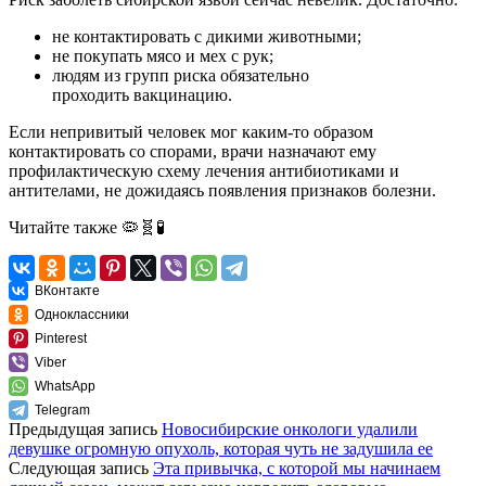
не контактировать с дикими животными;
не покупать мясо и мех с рук;
людям из групп риска обязательно
проходить
вакцинацию
.
Если непривитый человек мог каким‑то образом
контактировать со спорами, врачи
назначают
ему
профилактическую схему лечения антибиотиками и
антителами, не дожидаясь появления признаков болезни.
Читайте также
🦠🧬🧪
ВКонтакте
Одноклассники
Pinterest
Viber
WhatsApp
Telegram
Предыдущая запись
Новосибирские онкологи удалили
девушке огромную опухоль, которая чуть не задушила ее
Следующая запись
Эта привычка, с которой мы начинаем