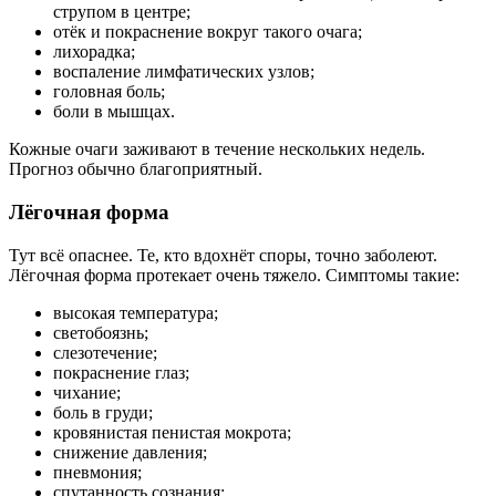
струпом в центре;
отёк и покраснение вокруг такого очага;
лихорадка;
воспаление
лимфатических узлов
;
головная боль;
боли в мышцах.
Кожные очаги заживают в течение нескольких недель.
Прогноз обычно благоприятный.
Лёгочная форма
Тут всё опаснее. Те, кто вдохнёт споры, точно
заболеют
.
Лёгочная форма протекает очень тяжело. Симптомы такие:
высокая температура;
светобоязнь;
слезотечение;
покраснение глаз
;
чихание;
боль в груди;
кровянистая пенистая мокрота;
снижение давления;
пневмония;
спутанность сознания;