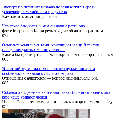
Эксперт по питанию назвала полезные жиры среди
ускоряющих метаболизм продуктов
Вам также может понравиться
Что такое бакучиол, и чем он лучше ретинола
фото: freepik.com Когда речь заходит об антивозрастном
0
72
Осыпают комплиментами, критикуют и еще 8 тактик
поведения умелых манипуляторов
Каким бы проницательным, осторожным и сообразительным
0
68
50-летний мужчина пьянел после кружки пива, эта
особенность оказалась симптомом рака
Отношения с алкоголем — вопрос индивидуальный.
0
87
Собачьи дни: ученые выяснили, какая болезнь в июле в два
раза чаще убивает людей
Июль в Северном полушарии — самый жаркий месяц в году.
0
55