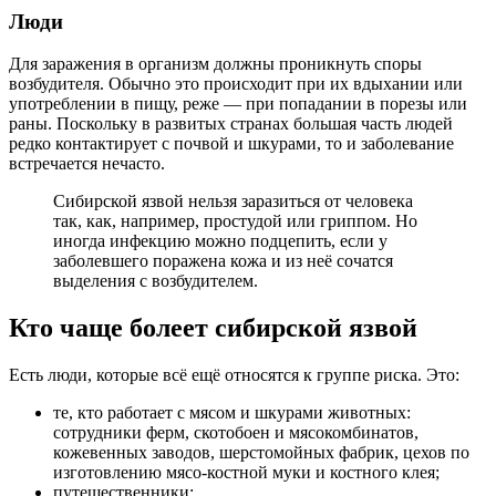
Люди
Для заражения в организм
должны
проникнуть споры
возбудителя. Обычно это происходит при их вдыхании или
употреблении в пищу, реже — при попадании в порезы или
раны. Поскольку в развитых странах большая часть людей
редко контактирует с почвой и шкурами, то и заболевание
встречается нечасто.
Сибирской язвой нельзя заразиться от человека
так, как, например, простудой или гриппом. Но
иногда инфекцию можно подцепить, если у
заболевшего поражена кожа и из неё сочатся
выделения с возбудителем.
Кто чаще болеет сибирской язвой
Есть люди, которые всё ещё
относятся
к группе риска. Это:
те, кто работает с мясом и шкурами животных:
сотрудники ферм, скотобоен и мясокомбинатов,
кожевенных заводов, шерстомойных фабрик, цехов по
изготовлению мясо‑костной муки и костного клея;
путешественники;