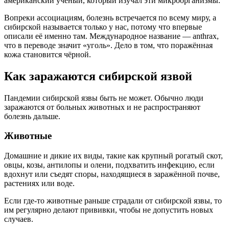
американский учёный, который изучал эти микроорганизмы.
Вопреки ассоциациям, болезнь встречается по всему миру, а
сибирской называется только у нас, потому что впервые
описали её именно там. Международное название — anthrax,
что в переводе
значит
«уголь». Дело в том, что поражённая
кожа становится чёрной.
Как заражаются сибирской язвой
Пандемии сибирской язвы быть
не может
. Обычно люди
заражаются от больных животных и не распространяют
болезнь дальше.
Животные
Домашние и дикие их виды, такие как крупный рогатый скот,
овцы, козы, антилопы и олени,
подхватить инфекцию, если
вдохнут или съедят споры, находящиеся в заражённой почве,
растениях или воде.
Если где‑то животные раньше страдали от сибирской язвы, то
им регулярно делают
прививки
, чтобы не допустить новых
случаев.