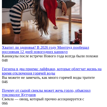
Хватит ли здоровья? В 2026 году Минтруд пообещал
россиянам 12 дней новогодних каникул
Каникулы после встречи Нового года всегда были похожи
0
48
Гигиена в два приема: лайфхаки, которые облегчат жизнь на
время отключения горячей воды
Вы можете не замечать, как много горячей воды тратите
0
46
Почему от сырой свеклы может жечь горло, объяснил
токсиколог Кутушов
Свекла — овощ, который прочно ассоциируется с
0
66