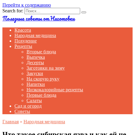
Перейти к содержанию
Search for:
Полезные советы от Наготовки
Красота
Народная медицина
Похудение
Рецепты
Вторые блюда
Выпечка
Десерты
Заготовки на зиму
Закуски
На скорую руку
Напитки
Низкокалорийные рецепты
Первые блюда
Салаты
Сад и огород
Советы
Главная
»
Народная медицина
Что такое сибирская язва и как ей не