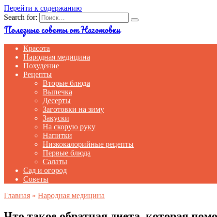
Перейти к содержанию
Search for:
Полезные советы от Наготовки
Красота
Народная медицина
Похудение
Рецепты
Вторые блюда
Выпечка
Десерты
Заготовки на зиму
Закуски
На скорую руку
Напитки
Низкокалорийные рецепты
Первые блюда
Салаты
Сад и огород
Советы
Главная
»
Народная медицина
Что такое обратная диета, которая помо