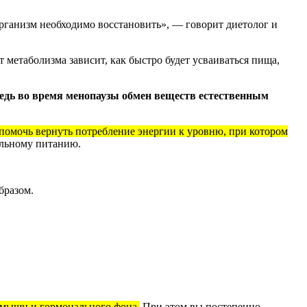
рганизм необходимо восстановить», — говорит диетолог и
 метаболизма зависит, как быстро будет усваиваться пища,
едь во время менопаузы обмен веществ естественным
помочь вернуть потребление энергии к уровню, при котором
ильному питанию.
бразом.
я мышц и гормонального фона.
При этом вы постепенно