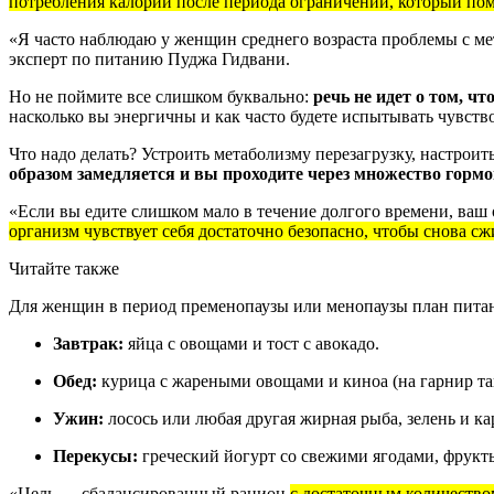
потребления калорий после периода ограничений, который пом
«Я часто наблюдаю у женщин среднего возраста проблемы с м
эксперт по питанию Пуджа Гидвани.
Но не поймите все слишком буквально:
речь не идет о том, чт
насколько вы энергичны и как часто будете испытывать чувств
Что надо делать? Устроить метаболизму перезагрузку, настрои
образом замедляется и вы проходите через множество горм
«Если вы едите слишком мало в течение долгого времени, ваш
организм чувствует себя достаточно безопасно, чтобы снова сж
Читайте также
Для женщин в период пременопаузы или менопаузы план пита
Завтрак:
яйца с овощами и тост с авокадо.
Обед:
курица с жареными овощами и киноа (на гарнир так
Ужин:
лосось или любая другая жирная рыба, зелень и к
Перекусы:
греческий йогурт со свежими ягодами, фрукты
«Цель — сбалансированный рацион
с достаточным количество