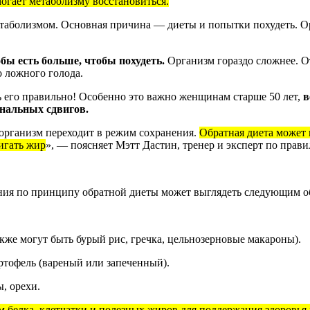
огает метаболизму восстановиться.
етаболизмом. Основная причина — диеты и попытки похудеть. О
обы есть больше, чтобы похудеть.
Организм гораздо сложнее. От
о ложного голода.
ть его правильно! Особенно это важно женщинам старше 50 лет,
в
ональных сдвигов.
 организм переходит в режим сохранения.
Обратная диета может 
игать жир
», —
поясняет
Мэтт Дастин, тренер и эксперт по прав
ния по принципу обратной диеты может выглядеть следующим о
же могут быть бурый рис, гречка, цельнозерновые макароны).
артофель (вареный или запеченный).
, орехи.
м белка, клетчатки и полезных жиров для поддержания здоровь