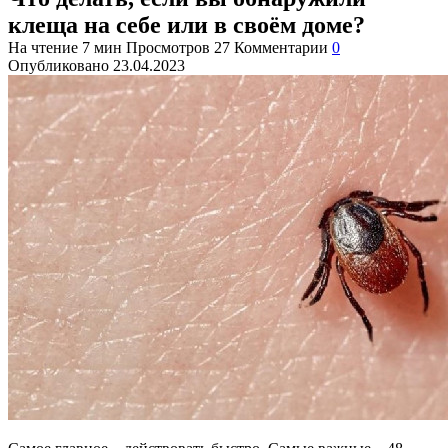
клеща на себе или в своём доме?
На чтение
7 мин
Просмотров
27
Комментарии
0
Опубликовано
23.04.2023