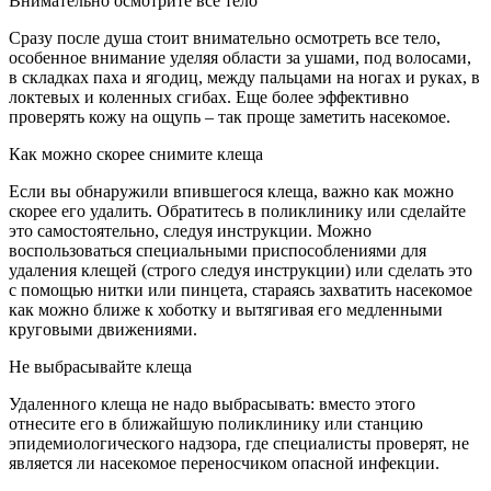
Внимательно осмотрите все тело
Сразу после душа стоит внимательно осмотреть все тело,
особенное внимание уделяя области за ушами, под волосами,
в складках паха и ягодиц, между пальцами на ногах и руках, в
локтевых и коленных сгибах. Еще более эффективно
проверять кожу на ощупь – так проще заметить насекомое.
Как можно скорее снимите клеща
Если вы обнаружили впившегося клеща, важно как можно
скорее его удалить. Обратитесь в поликлинику или сделайте
это самостоятельно, следуя инструкции. Можно
воспользоваться специальными приспособлениями для
удаления клещей (строго следуя инструкции) или сделать это
с помощью нитки или пинцета, стараясь захватить насекомое
как можно ближе к хоботку и вытягивая его медленными
круговыми движениями.
Не выбрасывайте клеща
Удаленного клеща не надо выбрасывать: вместо этого
отнесите его в ближайшую поликлинику или станцию
эпидемиологического надзора, где специалисты проверят, не
является ли насекомое переносчиком опасной инфекции.