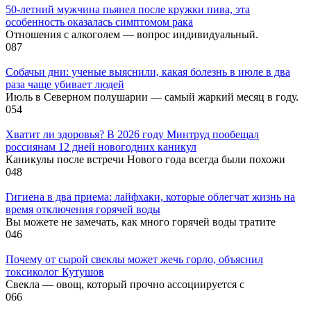
50-летний мужчина пьянел после кружки пива, эта
особенность оказалась симптомом рака
Отношения с алкоголем — вопрос индивидуальный.
0
87
Собачьи дни: ученые выяснили, какая болезнь в июле в два
раза чаще убивает людей
Июль в Северном полушарии — самый жаркий месяц в году.
0
54
Хватит ли здоровья? В 2026 году Минтруд пообещал
россиянам 12 дней новогодних каникул
Каникулы после встречи Нового года всегда были похожи
0
48
Гигиена в два приема: лайфхаки, которые облегчат жизнь на
время отключения горячей воды
Вы можете не замечать, как много горячей воды тратите
0
46
Почему от сырой свеклы может жечь горло, объяснил
токсиколог Кутушов
Свекла — овощ, который прочно ассоциируется с
0
66