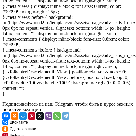
14px; content: “”; display: inline-block; margin-right: .3rem;
} .meta-views { display: inline-block; font-size: 0.8rem; color:
#999999; margin-right: 15px;
} .meta-views::before { background:
url(https://www.med2.ru/templates/m2/assets/images/adv_listis_in_te
0px 0px no-repeat; vertical-align: text-bottom; width: 14px; height:
14px; content: “”; display: inline-block; margin-right: .3rem;
} .meta-comments { display: inline-block; font-size: 0.8rem; color:
#999999;
} .meta-comments::before { background:
url(https://www.med2.ru/templates/m2/assets/images/adv_listis_in_t
0px 0px no-repeat; vertical-align: text-bottom; width: 14px; height:
14px; content: “”; display: inline-block; margin-right: .3rem;
} .xfolkentryDesc.elementInView { position:relative; z-index:99;
} .xfolkentryDesc.elementInView::before { position: fixed; top: 0;
left: 0; width: 100vw; height: 100%; background: rgba(0, 0, 0, 0.6);
content: “”;
}
Подписывайтесь
на наш Telegram
, чтобы быть в курсе важных
новостей медицины
ВКонтакте
Одноклассники
Pinterest