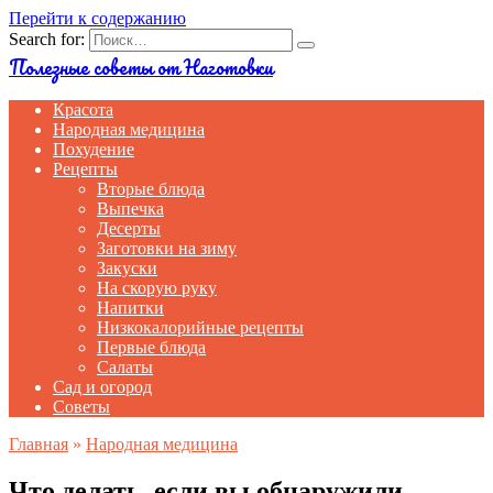
Перейти к содержанию
Search for:
Полезные советы от Наготовки
Красота
Народная медицина
Похудение
Рецепты
Вторые блюда
Выпечка
Десерты
Заготовки на зиму
Закуски
На скорую руку
Напитки
Низкокалорийные рецепты
Первые блюда
Салаты
Сад и огород
Советы
Главная
»
Народная медицина
Что делать, если вы обнаружили