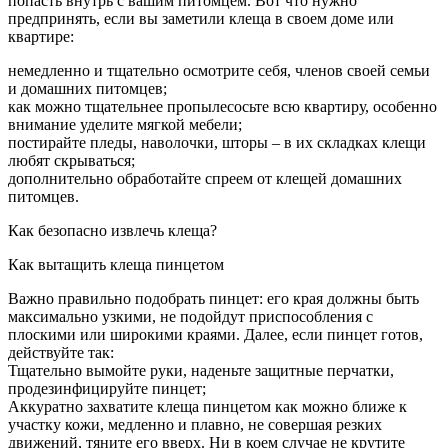
попасть внутрь с вашим питомцем. Вот что нужно
предпринять, если вы заметили клеща в своем доме или
квартире:
немедленно и тщательно осмотрите себя, членов своей семьи
и домашних питомцев;
как можно тщательнее пропылесосьте всю квартиру, особенно
внимание уделите мягкой мебели;
постирайте пледы, наволочки, шторы – в их складках клещи
любят скрываться;
дополнительно обработайте спреем от клещей домашних
питомцев.
Как безопасно извлечь клеща?
Как вытащить клеща пинцетом
Важно правильно подобрать пинцет: его края должны быть
максимально узкими, не подойдут приспособления с
плоскими или широкими краями. Далее, если пинцет готов,
действуйте так:
Тщательно вымойте руки, наденьте защитные перчатки,
продезинфицируйте пинцет;
Аккуратно захватите клеща пинцетом как можно ближе к
участку кожи, медленно и плавно, не совершая резких
движений, тяните его вверх. Ни в коем случае не крутите