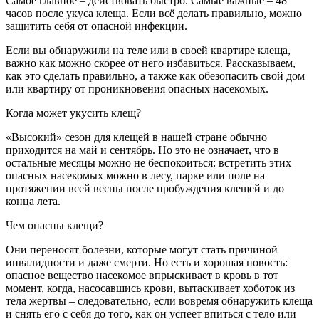
Самое главное – действовать быстро. Самые важные – 48
часов после укуса клеща. Если всё делать правильно, можно
защитить себя от опасной инфекции.
Если вы обнаружили на теле или в своей квартире клеща,
важно как можно скорее от него избавиться. Рассказываем,
как это сделать правильно, а также как обезопасить свой дом
или квартиру от проникновения опасных насекомых.
Когда может укусить клещ?
«Высокий» сезон для клещей в нашей стране обычно
приходится на май и сентябрь. Но это не означает, что в
остальные месяцы можно не беспокоиться: встретить этих
опасных насекомых можно в лесу, парке или поле на
протяжении всей весны после пробуждения клещей и до
конца лета.
Чем опасны клещи?
Они переносят болезни, которые могут стать причиной
инвалидности и даже смерти. Но есть и хорошая новость:
опасное вещество насекомое впрыскивает в кровь в тот
момент, когда, насосавшись крови, вытаскивает хоботок из
тела жертвы – следовательно, если вовремя обнаружить клеща
и снять его с себя до того, как он успеет впиться с тело или