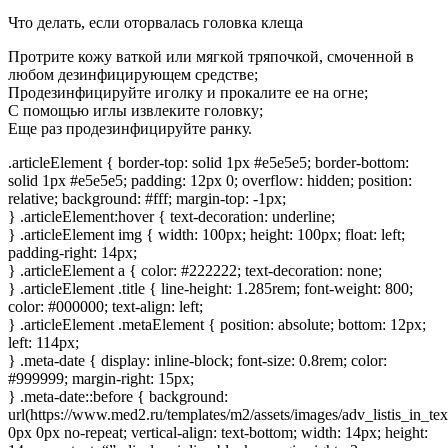
Что делать, если оторвалась головка клеща
Протрите кожу ваткой или мягкой тряпочкой, смоченной в
любом дезинфицирующем средстве;
Продезинфицируйте иголку и прокалите ее на огне;
С помощью иглы извлеките головку;
Еще раз продезинфицируйте ранку.
.articleElement { border-top: solid 1px #e5e5e5; border-bottom:
solid 1px #e5e5e5; padding: 12px 0; overflow: hidden; position:
relative; background: #fff; margin-top: -1px;
} .articleElement:hover { text-decoration: underline;
} .articleElement img { width: 100px; height: 100px; float: left;
padding-right: 14px;
} .articleElement a { color: #222222; text-decoration: none;
} .articleElement .title { line-height: 1.285rem; font-weight: 800;
color: #000000; text-align: left;
} .articleElement .metaElement { position: absolute; bottom: 12px;
left: 114px;
} .meta-date { display: inline-block; font-size: 0.8rem; color:
#999999; margin-right: 15px;
} .meta-date::before { background:
url(https://www.med2.ru/templates/m2/assets/images/adv_listis_in_tex
0px 0px no-repeat; vertical-align: text-bottom; width: 14px; height: