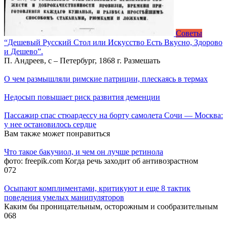
Советы
“Дешевый Русский Стол или Искусство Есть Вкусно, Здорово
и Дешево”.
П. Андреев, с – Петербург, 1868 г. Размешать
О чем размышляли римские патриции, плескаясь в термах
Недосып повышает риск развития деменции
Пассажир спас стюардессу на борту самолета Сочи — Москва:
у нее остановилось сердце
Вам также может понравиться
Что такое бакучиол, и чем он лучше ретинола
фото: freepik.com Когда речь заходит об антивозрастном
0
72
Осыпают комплиментами, критикуют и еще 8 тактик
поведения умелых манипуляторов
Каким бы проницательным, осторожным и сообразительным
0
68