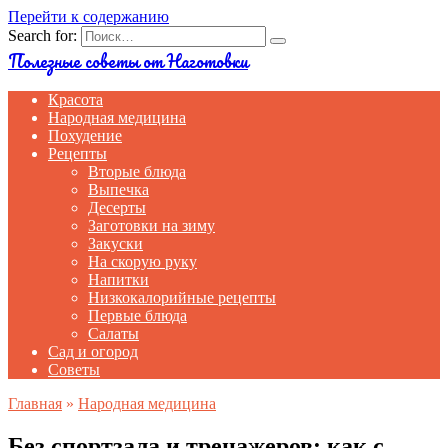
Перейти к содержанию
Search for:
Полезные советы от Наготовки
Красота
Народная медицина
Похудение
Рецепты
Вторые блюда
Выпечка
Десерты
Заготовки на зиму
Закуски
На скорую руку
Напитки
Низкокалорийные рецепты
Первые блюда
Салаты
Сад и огород
Советы
Главная
»
Народная медицина
Без спортзала и тренажеров: как с