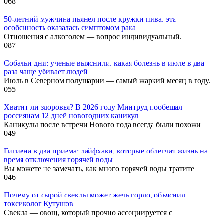
0
68
50-летний мужчина пьянел после кружки пива, эта
особенность оказалась симптомом рака
Отношения с алкоголем — вопрос индивидуальный.
0
87
Собачьи дни: ученые выяснили, какая болезнь в июле в два
раза чаще убивает людей
Июль в Северном полушарии — самый жаркий месяц в году.
0
55
Хватит ли здоровья? В 2026 году Минтруд пообещал
россиянам 12 дней новогодних каникул
Каникулы после встречи Нового года всегда были похожи
0
49
Гигиена в два приема: лайфхаки, которые облегчат жизнь на
время отключения горячей воды
Вы можете не замечать, как много горячей воды тратите
0
46
Почему от сырой свеклы может жечь горло, объяснил
токсиколог Кутушов
Свекла — овощ, который прочно ассоциируется с