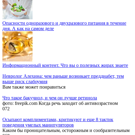
Опасности одноразового и двухразового питания в течение
дня. А как на самом деле
Информационный контент. Что вы о полезных жирах знаете
Невролог Алехина: чем раньше возникает преддиабет, тем
выше риск слабоумия
Вам также может понравиться
Что такое бакучиол, и чем он лучше ретинола
фото: freepik.com Когда речь заходит об антивозрастном
0
72
Осыпают комплиментами, критикуют и еще 8 тактик
поведения умелых манипуляторов
Каким бы проницательным, осторожным и сообразительным