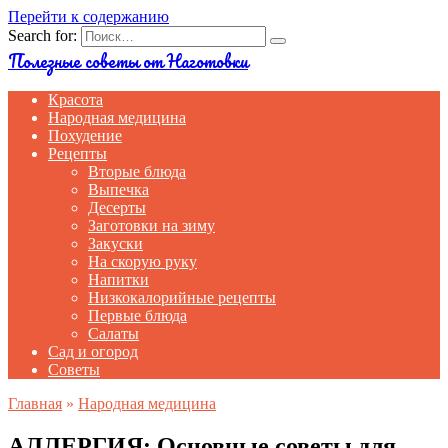
Перейти к содержанию
Search for:
Полезные советы от Наготовки
Красота
Народная медицина
Похудение
Рецепты
Вторые блюда
Выпечка
Десерты
Заготовки на зиму
Закуски
На скорую руку
Напитки
Низкокалорийные рецепты
Первые блюда
Салаты
Сад и огород
Советы
Главная
»
Народная медицина
АЛЛЕРГИЯ: Основные советы для