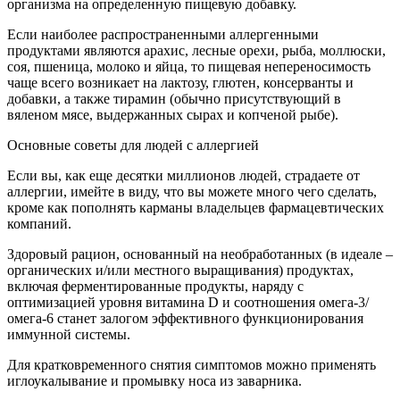
организма на определенную пищевую добавку.
Если наиболее распространенными аллергенными
продуктами являются арахис, лесные орехи, рыба, моллюски,
соя, пшеница, молоко и яйца, то пищевая непереносимость
чаще всего возникает на лактозу, глютен, консерванты и
добавки, а также тирамин (обычно присутствующий в
вяленом мясе, выдержанных сырах и копченой рыбе).
Основные советы для людей с аллергией
Если вы, как еще десятки миллионов людей, страдаете от
аллергии, имейте в виду, что вы можете много чего сделать,
кроме как пополнять карманы владельцев фармацевтических
компаний.
Здоровый рацион, основанный на необработанных (в идеале –
органических и/или местного выращивания) продуктах,
включая ферментированные продукты, наряду с
оптимизацией уровня витамина D и соотношения омега-3/
омега-6 станет залогом эффективного функционирования
иммунной системы.
Для кратковременного снятия симптомов можно применять
иглоукалывание и промывку носа из заварника.