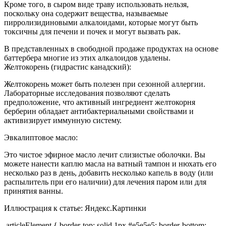
Кроме того, в сыром виде траву использовать нельзя,
поскольку она содержит вещества, называемые
пирролизидиновыми алкалоидами, которые могут быть
токсичны для печени и почек и могут вызвать рак.
В представленных в свободной продаже продуктах на основе
баттербера многие из этих алкалоидов удалены.
Желтокорень (гидрастис канадский):
Желтокорень может быть полезен при сезонной аллергии.
Лабораторные исследования позволяют сделать
предположение, что активный ингредиент желтокорня
берберин обладает антибактериальными свойствами и
активизирует иммунную систему.
Эвкалиптовое масло:
Это чистое эфирное масло лечит слизистые оболочки. Вы
можете нанести каплю масла на ватный тампон и нюхать его
несколько раз в день, добавить несколько капель в воду (или
распылитель при его наличии) для лечения паром или для
принятия ванны.
Иллюстрация к статье:
Яндекс.Картинки
.articleElement { border-top: solid 1px #e5e5e5; border-bottom: