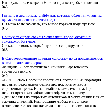
Каникулы после встречи Нового года всегда были похожи
0
48
Гигиена в два приема: лайфхаки, которые облегчат жизнь на
время отключения горячей воды
Вы можете не замечать, как много горячей воды тратите
0
46
Почему от сырой свеклы может жечь горло, объяснил
токсиколог Кутушов
Свекла — овощ, который прочно ассоциируется с
0
66
В Саратове женщине удалили селезенку из-за поселившегося
в ней гигантского червя
Женщина 38 лет поступила в клинику Саратовского
государственного
0
46
© 2013 – 2026 Полезные советы от Наготовки. Информация
на сайте представлена бесплатно, исключительно в
справочных целях. Не занимайтесь самолечением. При
первых признаках заболевания обратитесь к врачу.
Данные взяты из открытых источников и могут отличаться от
текущих значений. Копирование любых материалов
разрешено только при наличии активной гиперссылки на