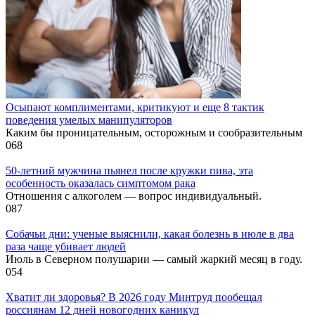
Осыпают комплиментами, критикуют и еще 8 тактик
поведения умелых манипуляторов
Каким бы проницательным, осторожным и сообразительным
0
68
50-летний мужчина пьянел после кружки пива, эта
особенность оказалась симптомом рака
Отношения с алкоголем — вопрос индивидуальный.
0
87
Собачьи дни: ученые выяснили, какая болезнь в июле в два
раза чаще убивает людей
Июль в Северном полушарии — самый жаркий месяц в году.
0
54
Хватит ли здоровья? В 2026 году Минтруд пообещал
россиянам 12 дней новогодних каникул