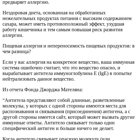
предваряет аллергию.
Нездоровая диета, основанная на обработанных
нежелательных продуктах питания с высоким содержанием
сахара, может иметь противоположный эффект, ухудшая
работу кишечника и тем самым повышая риск развития
аллергии.
Пищевая аллергия и непереносимость пищевых продуктов: в
чем разница?
Если у вас аллергия на конкретное вещество, ваша иммунная
система ошибочно считает, что это вещество опасно, и
вырабатывает антитела иммуноглобулина Е (IgE) в попытке
нейтрализовать данное вещество.
Из отчета Фонда Джорджа Мателяна:
“Антитела представляют собой длинные, разветвленные
молекулы, у которых с одной стороны имеются места для
распознавания и связывания (присоединения) антигена, а с
другой стороны имеется сайт, который может вызвать другие
иммунные ответы. Антитело связывает только один
специфический антиген и больше ничего не делает.
Когда антитело связывает опасную молекулу (или