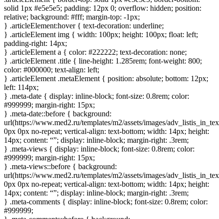
solid 1px #e5e5e5; padding: 12px 0; overflow: hidden; position:
relative; background: #fff; margin-top: -1px;
} .articleElement:hover { text-decoration: underline;
} .articleElement img { width: 100px; height: 100px; float: left;
padding-right: 14px;
} .articleElement a { color: #222222; text-decoration: none;
} .articleElement .title { line-height: 1.285rem; font-weight: 800;
color: #000000; text-align: left;
} .articleElement .metaElement { position: absolute; bottom: 12px;
left: 114px;
} .meta-date { display: inline-block; font-size: 0.8rem; color:
#999999; margin-right: 15px;
} .meta-date::before { background:
url(https://www.med2.ru/templates/m2/assets/images/adv_listis_in_tex
0px 0px no-repeat; vertical-align: text-bottom; width: 14px; height:
14px; content: “”; display: inline-block; margin-right: .3rem;
} .meta-views { display: inline-block; font-size: 0.8rem; color:
#999999; margin-right: 15px;
} .meta-views::before { background:
url(https://www.med2.ru/templates/m2/assets/images/adv_listis_in_te
0px 0px no-repeat; vertical-align: text-bottom; width: 14px; height:
14px; content: “”; display: inline-block; margin-right: .3rem;
} .meta-comments { display: inline-block; font-size: 0.8rem; color:
#999999;