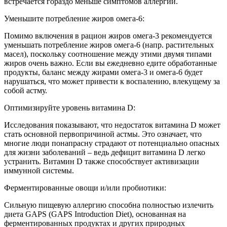
встречается гораздо меньше симптомов аллергии.
Уменьшите потребление жиров омега-6:
Помимо включения в рацион жиров омега-3 рекомендуется
уменьшать потребление жиров омега-6 (напр. растительных
масел), поскольку соотношение между этими двумя типами
жиров очень важно. Если вы ежедневно едите обработанные
продукты, баланс между жирами омега-3 и омега-6 будет
нарушаться, что может привести к воспалению, влекущему за
собой астму.
Оптимизируйте уровень витамина D:
Исследования показывают, что недостаток витамина D может
стать основной первопричиной астмы. Это означает, что
многие люди понапрасну страдают от потенциально опасных
для жизни заболеваний – ведь дефицит витамина D легко
устранить. Витамин D также способствует активизации
иммунной системы.
Ферментированные овощи и/или пробиотики:
Сильную пищевую аллергию способна полностью излечить
диета GAPS (GAPS Introduction Diet), основанная на
ферментированных продуктах и других природных