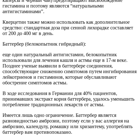
каперсы и черный чай) предотвращают высвобождение
гистамина и поэтому являются “натуральными
антигистаминами”.
Кверцетин также можно использовать как дополнительное
средство: стандартная доза при сенной лихорадке составляет
от 200 до 400 мг в день.
Баттербер (белокопытник гибридный):
еще один натуральный антигистамин, белокопытник
использовали для лечения кашля и астмы еще в 17-м веке.
Позднее ученые выявили в баттербере соединения,
способствующие снижению симптомов путем ингибирования
лейкотриенов и гистаминов, которые обуславливают
обострение симптомов астмы.
В ходе исследования в Германии для 40% пациентов,
принимавших экстракт корня баттербера, удалось уменьшить
потребление традиционных лекарств от астмы.
Имеется лишь одно ограничение. Баттербер является
разновидностью амброзии, поэтому если у вас аллергия на
амброзию, календулу, ромашку или хризантему, употреблять
баттербер вам противопоказано.