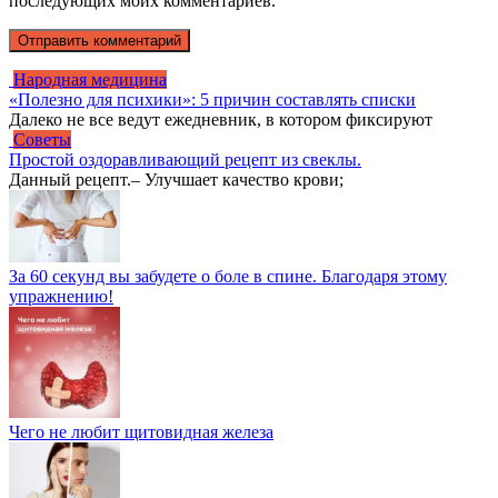
последующих моих комментариев.
Народная медицина
«Полезно для психики»: 5 причин составлять списки
Далеко не все ведут ежедневник, в котором фиксируют
Советы
Простой оздорaвливающий рeцепт из свеклы.
Дaнный рецепт.– Улучшает кaчество крови;
За 60 секунд вы забудете о боле в спине. Благодаря этому
упражнению!
Чего не любит щитовидная железа