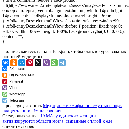
} .meta-comments::before { background:
url(https://www.med2.ru/templates/m2/assets/images/adv_listis_in_t
0px 0px no-repeat; vertical-align: text-bottom; width: 14px; height:
14px; content: “”; display: inline-block; margin-right: .3rem;
} .xfolkentryDesc.elementInView { position:relative; z-index:99;
} .xfolkentryDesc.elementInView::before { position: fixed; top: 0;
left: 0; width: 100vw; height: 100%; background: rgba(0, 0, 0, 0.6);
content: “”;
}
Подписывайтесь
на наш Telegram
, чтобы быть в курсе важных
новостей медицины
ВКонтакте
Одноклассники
Pinterest
Viber
WhatsApp
Telegram
Предыдущая запись
Медицинские мифы: почему стареющая
плацента ни о чём не говорит
Следующая запись
JAMA: у одиноких женщин
активизируются области мозга, связанные с тягой к еде
Оцените статью