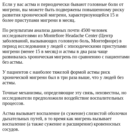
Если у вас астма и периодически бывают головные боли от
мигрени, вы можете быть подвержены повышенному риску
развития хронической мигрени, характеризующейся 15 и
более приступами мигрени в месяц.
По результатам анализа данных почти 4500 человек
исследователями из Montefiore Headache Center (Центр
заболеваний, вызывающих головную боль, Монтефиоре) в
период исследования у людей с эпизодическими приступами
мигрени (менее 15 в месяц) и астмы в два раза чаще
развивалась хроническая мигрень по сравнению с пациентами
без астмы.
У пациентов с наиболее тяжелой формой астмы риск
хронической мигрени был в три раза выше, что у людей без
астмы.
Точные механизмы, определяющие эту связь, неизвестны, но
исследователи предположили воздействие воспалительных
процессов.
Астма вызывает воспаление (и сужение) слизистой оболочки
дыхательных путей, в то время как мигрень вызывает
воспаление (а также сужение и расширение) кровеносных
сосудов.