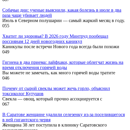
Собачьи дни: ученые выяснили, какая болезнь в июле в два
раза чаще убивает людей
Июль в Северном полушарии — самый жаркий месяц в году.
0
55
Хватит ли здоровья? В 2026 году Минтруд пообещал
россиянам 12 дней новогодних каникул
Каникулы после встречи Нового года всегда были похожи
0
49
Гигиена в два приема: лайфхаки, которые облегчат жизнь на
время отключения горячей воды
Вы можете не замечать, как много горячей воды тратите
0
46
Почему от сырой свеклы может жечь горло, объяснил
токсиколог Кутушов
Свекла — овощ, который прочно ассоциируется с
0
67
В Саратове женщине удалили селезенку из-за поселившегося
в ней гигантского червя
Женщина 38 лет поступила в клинику Саратовского