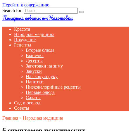
Перейти к содержанию
Search for:
Полезные советы от Наготовки
Красота
Народная медицина
Похудение
Рецепты
Вторые блюда
Выпечка
Десерты
Заготовки на зиму
Закуски
На скорую руку
Напитки
Низкокалорийные рецепты
Первые блюда
Салаты
Сад и огород
Советы
Главная
»
Народная медицина
6 симптомов психических