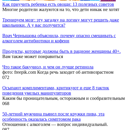
Как приучить ребенка есть овощи: 13 полезных советов
Многие родители жалуются на то, что дети никак не хотят
Тренируем мозг: эту загадку на логику могут решить даже
школьники. А у вас получится?
Врач Чернышова объяснила, почему опасно смешивать с
алкоголем антибиотики и кофеин
Продукты, которые должны быть в рационе женщины 40+.
Вам также может понравиться
Что такое бакучиол, и чем он лучше ретинола
фото: freepik.com Когда речь заходит об антивозрастном
0
72
Осыпают комплиментами, критикуют и еще 8 тактик
поведения умелых манипуляторов
Каким бы проницательным, осторожным и сообразительным
0
68
50-летний мужчина пьянел после кружки пива, эта
особенность оказалась симптомом рака
Отношения с алкоголем — вопрос индивидуальный.
0
87