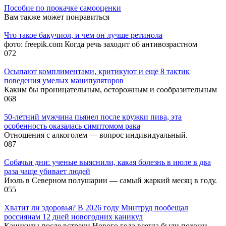
Пособие по прокачке самооценки
Вам также может понравиться
Что такое бакучиол, и чем он лучше ретинола
фото: freepik.com Когда речь заходит об антивозрастном
0
72
Осыпают комплиментами, критикуют и еще 8 тактик
поведения умелых манипуляторов
Каким бы проницательным, осторожным и сообразительным
0
68
50-летний мужчина пьянел после кружки пива, эта
особенность оказалась симптомом рака
Отношения с алкоголем — вопрос индивидуальный.
0
87
Собачьи дни: ученые выяснили, какая болезнь в июле в два
раза чаще убивает людей
Июль в Северном полушарии — самый жаркий месяц в году.
0
55
Хватит ли здоровья? В 2026 году Минтруд пообещал
россиянам 12 дней новогодних каникул
Каникулы после встречи Нового года всегда были похожи