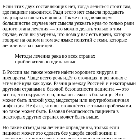
Если этих двух составляющих нет, тогда лечиться стоит там,
где пациент находится. Ради этого нет смысла
продавать
квартиры
и влезать в долги. Также в подавляющем
большинстве случаев нет смысла уезжать куда‑то только ради
одного этапа лечения — это можно делать только в том
случае, если вы уверены, что дома у вас есть врачи, которые
говорят на одном и том же языке понятий с теми, которые
лечили вас за границей.
Методы лечения рака во всех странах
приблизительно одинаковые.
В России вы также можете найти хорошего хирурга и
препараты. Чаще всего речь идёт о столицах, в регионах с
этим всё куда как хуже. Разница между Россией и некоторыми
другими странами в базовой безопасности пациента — это
всё то, что окружает его, пока он лежит в больнице. Это
может быть плохой уход медсестры или внутрибольничная
инфекция. Не факт, что вы столкнётесь с этими проблемами,
но такое может быть. Базовая безопасность пациента в
некоторых других странах может быть выше.
Но такие отъезды на лечение оправданны, только если
пациент может это сделать без ущерба своей жизни и
здоровью, а также если у него достаточно для этого денег.