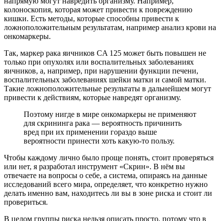
напрямую могут навредить организму. Например,
колоноскопия
, которая может привести к повреждению
кишки. Есть методы, которые способны привести к
ложноположительным результатам, например анализ крови на
онкомаркеры.
Так, маркер рака яичников CA 125 может быть повышен не
только при опухолях или воспалительных заболеваниях
яичников, а, например, при нарушении функции печени,
воспалительных заболеваниях шейки матки и самой матки.
Такие ложноположительные результаты в дальнейшем могут
привести к действиям, которые навредят организму.
Поэтому нигде в мире онкомаркеры не применяют
для скрининга рака — вероятность причинить
вред при их применении гораздо выше
вероятности принести хоть какую‑то пользу.
Чтобы каждому лично было проще понять, стоит проверяться
или нет, я разработал инструмент «
Скрин
». В нём вы
отвечаете на вопросы о себе, а система, опираясь на данные
исследований всего мира, определяет, что конкретно нужно
делать именно вам, находитесь ли вы в зоне риска и стоит ли
провериться.
В целом группы риска нельзя описать просто, потому что в