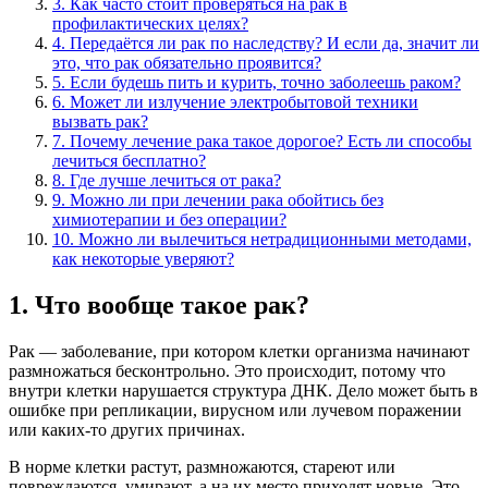
3. Как часто стоит проверяться на рак в
профилактических целях?
4. Передаётся ли рак по наследству? И если да, значит ли
это, что рак обязательно проявится?
5. Если будешь пить и курить, точно заболеешь раком?
6. Может ли излучение электробытовой техники
вызвать рак?
7. Почему лечение рака такое дорогое? Есть ли способы
лечиться бесплатно?
8. Где лучше лечиться от рака?
9. Можно ли при лечении рака обойтись без
химиотерапии и без операции?
10. Можно ли вылечиться нетрадиционными методами,
как некоторые уверяют?
1. Что вообще такое рак?
Рак — заболевание, при котором клетки организма начинают
размножаться бесконтрольно. Это происходит, потому что
внутри клетки нарушается структура ДНК. Дело может быть в
ошибке при репликации, вирусном или лучевом поражении
или каких‑то других причинах.
В норме клетки растут, размножаются, стареют или
повреждаются, умирают, а на их место приходят новые. Это