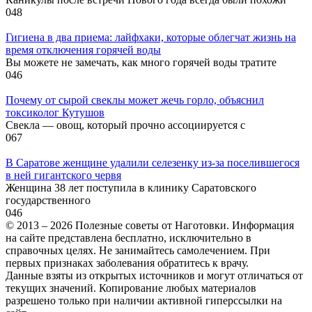
0
48
Гигиена в два приема: лайфхаки, которые облегчат жизнь на
время отключения горячей воды
Вы можете не замечать, как много горячей воды тратите
0
46
Почему от сырой свеклы может жечь горло, объяснил
токсиколог Кутушов
Свекла — овощ, который прочно ассоциируется с
0
67
В Саратове женщине удалили селезенку из-за поселившегося
в ней гигантского червя
Женщина 38 лет поступила в клинику Саратовского
государственного
0
46
© 2013 – 2026 Полезные советы от Наготовки. Информация
на сайте представлена бесплатно, исключительно в
справочных целях. Не занимайтесь самолечением. При
первых признаках заболевания обратитесь к врачу.
Данные взяты из открытых источников и могут отличаться от
текущих значений. Копирование любых материалов
разрешено только при наличии активной гиперссылки на