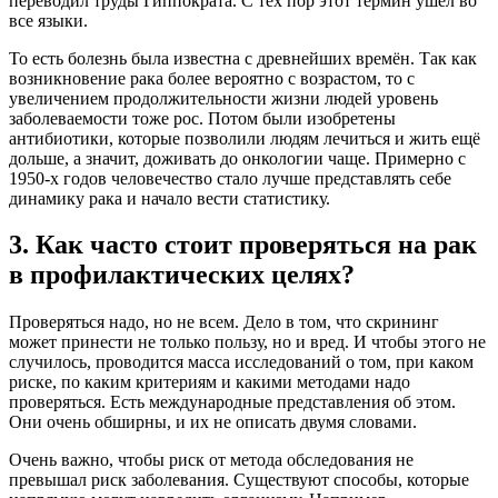
переводил труды Гиппократа. С тех пор этот термин ушёл во
все языки.
То есть болезнь была известна с
древнейших времён
. Так как
возникновение рака более вероятно с возрастом, то с
увеличением продолжительности жизни людей уровень
заболеваемости тоже рос. Потом были изобретены
антибиотики, которые позволили людям лечиться и жить ещё
дольше, а значит, доживать до онкологии чаще. Примерно с
1950‑х годов человечество стало лучше представлять себе
динамику рака и начало вести статистику.
3. Как часто стоит проверяться на рак
в профилактических целях?
Проверяться надо, но не всем. Дело в том, что скрининг
может принести не только пользу, но и вред. И чтобы этого не
случилось, проводится масса исследований о том, при каком
риске, по каким критериям и какими методами надо
проверяться. Есть международные представления об этом.
Они очень обширны, и их не описать двумя словами.
Очень важно, чтобы риск от метода обследования не
превышал риск заболевания. Существуют способы, которые