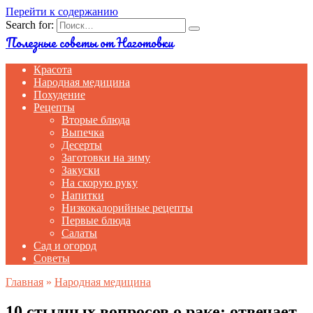
Перейти к содержанию
Search for:
Полезные советы от Наготовки
Красота
Народная медицина
Похудение
Рецепты
Вторые блюда
Выпечка
Десерты
Заготовки на зиму
Закуски
На скорую руку
Напитки
Низкокалорийные рецепты
Первые блюда
Салаты
Сад и огород
Советы
Главная
»
Народная медицина
10 стыдных вопросов о раке: отвечает