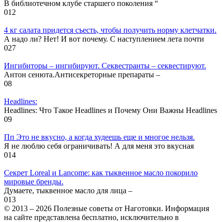
В библиотечном клубе старшего поколения “
0
12
4 кг салата придется съесть, чтобы получить норму клетчатки.
А надо ли? Нет! И вот почему. С наступлением лета почти
0
27
Ингибиторы – ингибируют. Секвестранты – секвестируют.
Антон сенюта.Антисекреторные препараты –
0
8
Headlines:
Headlines: Что Такое Headlines и Почему Они Важны Headlines
0
9
Пп Это не вкусно, а когда худеешь еще и многое нельзя.
Я не люблю себя ограничивать! А для меня это вкусная
0
14
Секрет Loreal и Lancome: как тыквенное масло покорило
мировые бренды.
Думаете, тыквенное масло для лица –
0
13
© 2013 – 2026 Полезные советы от Наготовки. Информация
на сайте представлена бесплатно, исключительно в