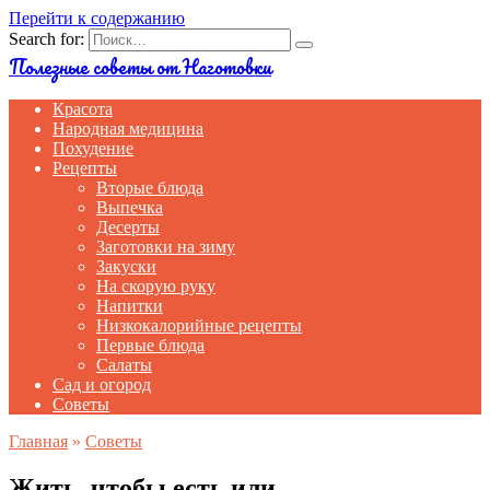
Перейти к содержанию
Search for:
Полезные советы от Наготовки
Красота
Народная медицина
Похудение
Рецепты
Вторые блюда
Выпечка
Десерты
Заготовки на зиму
Закуски
На скорую руку
Напитки
Низкокалорийные рецепты
Первые блюда
Салаты
Сад и огород
Советы
Главная
»
Советы
Жить, чтобы есть или.