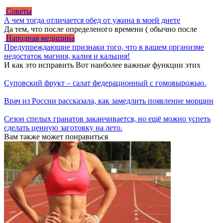
Советы
А чем тогда отличается обед от ужина в моей диете
Да тем, что после определеного времени ( обычно после
Народная медицина
Предупреждающие признаки того, что в вашем организме
недостаток магния, калия и кальция!
И как это исправить Вот наиболее важные функции этих
Суповский фрукт – салат федерационный с гомовырожью.
Врач из России рассказала, как замедлить появление морщин
Сезон спелых гранатов заканчивается, но ещё можно успеть
сделать ценную заготовку на лето.
Вам также может понравиться