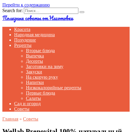
Перейти к содержанию
Search for:
Полезные советы от Наготовки
Красота
Народная медицина
Похудение
Рецепты
Вторые блюда
Выпечка
Десерты
Заготовки на зиму
Закуски
На скорую руку
Напитки
Низкокалорийные рецепты
Первые блюда
Салаты
Сад и огород
Советы
Главная
»
Советы
Wellab Prenovital 100% натуральный