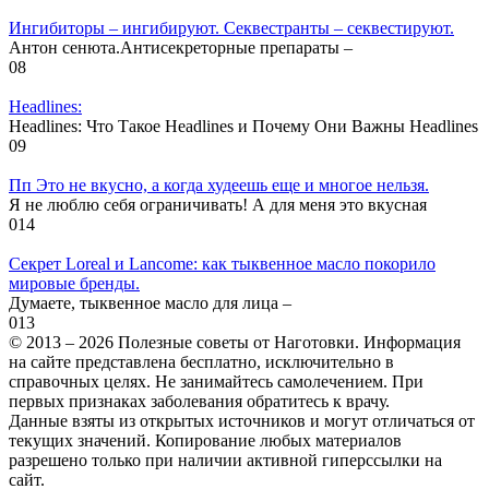
Ингибиторы – ингибируют. Секвестранты – секвестируют.
Антон сенюта.Антисекреторные препараты –
0
8
Headlines:
Headlines: Что Такое Headlines и Почему Они Важны Headlines
0
9
Пп Это не вкусно, а когда худеешь еще и многое нельзя.
Я не люблю себя ограничивать! А для меня это вкусная
0
14
Секрет Loreal и Lancome: как тыквенное масло покорило
мировые бренды.
Думаете, тыквенное масло для лица –
0
13
© 2013 – 2026 Полезные советы от Наготовки. Информация
на сайте представлена бесплатно, исключительно в
справочных целях. Не занимайтесь самолечением. При
первых признаках заболевания обратитесь к врачу.
Данные взяты из открытых источников и могут отличаться от
текущих значений. Копирование любых материалов
разрешено только при наличии активной гиперссылки на
сайт.