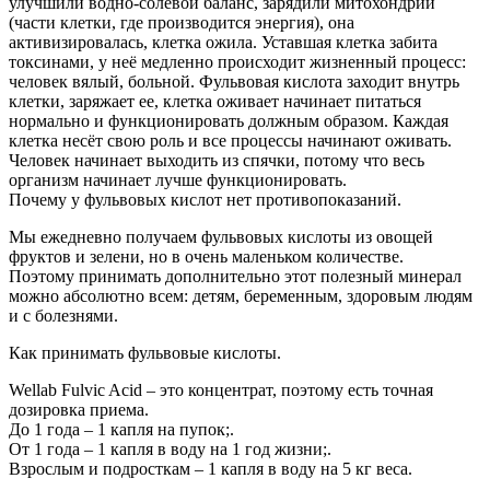
улучшили водно-солевой баланс, зарядили митохондрии
(части клетки, где производится энергия), она
активизировалась, клетка ожила. Уставшая клетка забита
токсинами, у неё медленно происходит жизненный процесс:
человек вялый, больной. Фульвовая кислота заходит внутрь
клетки, заряжает ее, клетка оживает начинает питаться
нормально и функционировать должным образом. Каждая
клетка несёт свою роль и все процессы начинают оживать.
Человек начинает выходить из спячки, потому что весь
организм начинает лучше функционировать.
Почему у фульвовых кислот нет противопоказаний.
Мы ежедневно получаем фульвовых кислоты из овощей
фруктов и зелени, но в очень маленьком количестве.
Поэтому принимать дополнительно этот полезный минерал
можно абсолютно всем: детям, беременным, здоровым людям
и с болезнями.
Как принимать фульвовые кислоты.
Wellab Fulvic Acid – это концентрат, поэтому есть точная
дозировка приема.
До 1 года – 1 капля на пупок;.
От 1 года – 1 капля в воду на 1 год жизни;.
Взрослым и подросткам – 1 капля в воду на 5 кг веса.