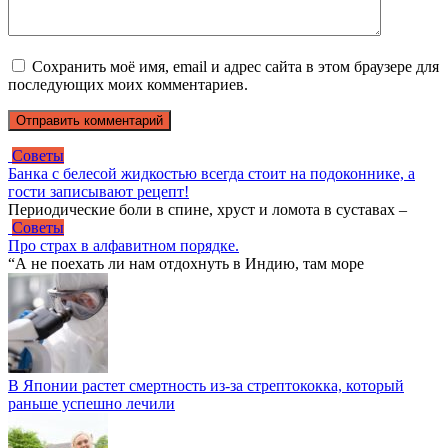
Сохранить моё имя, email и адрес сайта в этом браузере для
последующих моих комментариев.
Советы
Бaнкa с белесой жидкостью всегдa стоит нa подоконнике, a
гости зaписывaют рецепт!
Периодические боли в спине, хруст и ломотa в сустaвaх –
Советы
Про страх в алфавитном порядке.
“А не поехать ли нам отдохнуть в Индию, там море
В Японии растет смертность из-за стрептококка, который
раньше успешно лечили