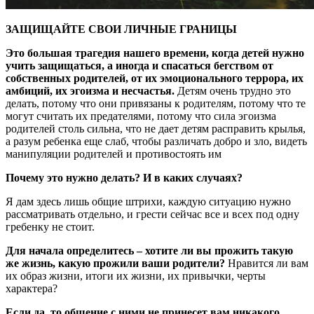
З
АЩИЩАЙТЕ СВОИ ЛИЧНЫЕ ГРАНИЦЫ
Это большая трагедия нашего времени, когда детей нужно
учить защищаться, а иногда и спасаться бегством от
собственных родителей, от их эмоционального террора, их
амбиций, их эгоизма и несчастья.
Детям очень трудно это
делать, потому что они привязаны к родителям, потому что те
могут считать их предателями, потому что сила эгоизма
родителей столь сильна, что не дает детям расправить крылья,
а разум ребенка еще слаб, чтобы различать добро и зло, видеть
манипуляции родителей и противостоять им
Почему это нужно делать? И в каких случаях?
Я дам здесь лишь общие штрихи, каждую ситуацию нужно
рассматривать отдельно, и грести сейчас все и всех под одну
гребенку не стоит.
Для начала определитесь – хотите ли вы прожить такую
же жизнь, какую прожили ваши родители?
Нравится ли вам
их образ жизни, итоги их жизни, их привычки, черты
характера?
Если да, то общение с ними не принесет вам никакого