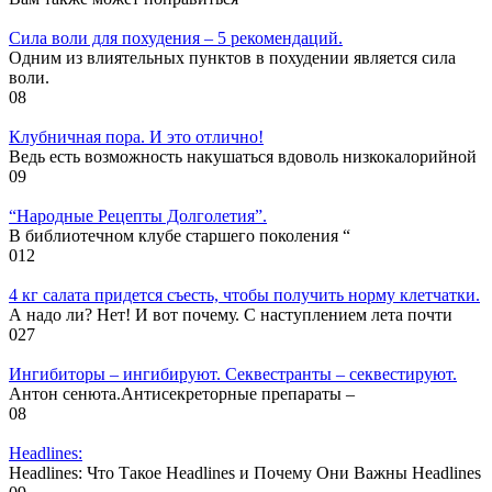
Cила воли для похудения – 5 рекомендаций.
Одним из влиятельных пунктов в похудении является сила
воли.
0
8
Клубничная пора. И это отлично!
Ведь есть возможность накушаться вдоволь низкокалорийной
0
9
“Народные Рецепты Долголетия”.
В библиотечном клубе старшего поколения “
0
12
4 кг салата придется съесть, чтобы получить норму клетчатки.
А надо ли? Нет! И вот почему. С наступлением лета почти
0
27
Ингибиторы – ингибируют. Секвестранты – секвестируют.
Антон сенюта.Антисекреторные препараты –
0
8
Headlines:
Headlines: Что Такое Headlines и Почему Они Важны Headlines