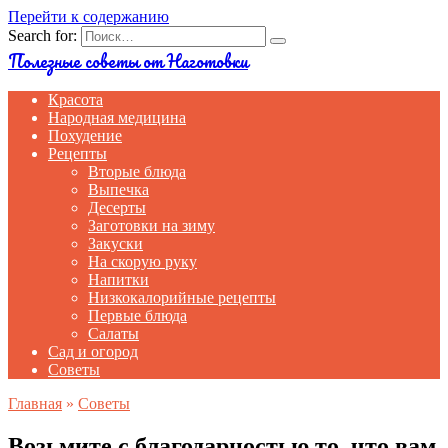
Перейти к содержанию
Search for:
Полезные советы от Наготовки
Красота
Народная медицина
Похудение
Рецепты
Вторые блюда
Выпечка
Десерты
Заготовки на зиму
Закуски
На скорую руку
Напитки
Низкокалорийные рецепты
Первые блюда
Салаты
Сад и огород
Советы
Главная
»
Советы
Возьмите с благодарностью то, что вам