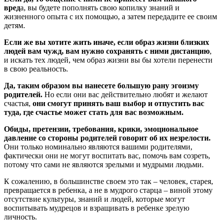
вред
а, вы будете пополнять свою копилку знаний и
жизненного опыта с их помощью, а затем передадите ее своим
детям.
Если же вы хотите жить иначе, если образ жизни близких
людей вам чужд, вам нужно сохранять с ними дистанцию
,
и искать тех людей, чем образ жизни вы бы хотели перенести
в свою реальность.
Да, таким образом вы нанесете большую рану эгоизму
родителей.
Но если они вас действительно любят и желают
счастья,
они смогут принять ваш выбор и отпустить вас
туда, где счастье может стать для вас возможным.
Обиды, претензии, требования, крики, эмоциональное
давление со стороны родителей говорит об их незрелости.
Они только номинально являются вашими родителями,
фактически они не могут воспитать вас, помочь вам созреть,
потому что сами не являются зрелыми и мудрыми людьми.
К сожалению, в большинстве своем это так – человек, старея,
превращается в ребенка, а не в мудрого старца – виной этому
отсутствие культуры, знаний и людей, которые могут
воспитывать мудрецов и взращивать в ребенке зрелую
личность.