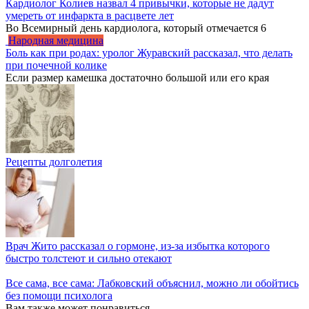
Кардиолог Колиев назвал 4 привычки, которые не дадут
умереть от инфаркта в расцвете лет
Во Всемирный день кардиолога, который отмечается 6
Народная медицина
Боль как при родах: уролог Журавский рассказал, что делать
при почечной колике
Если размер камешка достаточно большой или его края
Рецепты долголетия
Врач Жито рассказал о гормоне, из-за избытка которого
быстро толстеют и сильно отекают
Все сама, все сама: Лабковский объяснил, можно ли обойтись
без помощи психолога
Вам также может понравиться