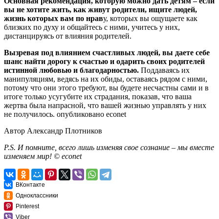
Основная рекомендация, которую можно дать детям – если
вы не хотите жить, как живут родители, ищите людей,
жизнь которых вам по нрав
у, которых вы ощущаете как
близких по духу и общайтесь с ними, учитесь у них,
дистанцируясь от влияния родителей.
Вызревая под влиянием счастливых людей, вы даете себе
шанс найти дорогу к счастью и одарить своих родителей
истинной любовью и благодарностью.
Поддаваясь их
манипуляциям, ведясь на их обиды, оставаясь рядом с ними,
потому что они этого требуют, вы будете несчастны сами и в
итоге только усугубите их страдания, показав, что ваша
жертва была напрасной, что вашей жизнью управлять у них
не получилось. опубликовано
econet
Автор Александр Плотников
P.S. И помните, всего лишь изменяя свое сознание – мы вместе
изменяем мир! © econet
ВКонтакте
Одноклассники
Pinterest
Viber