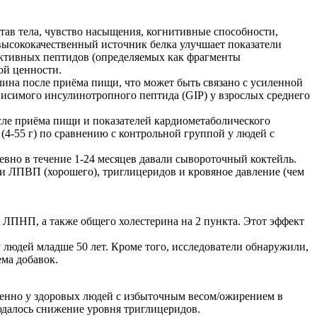
тав тела, чувство насыщения, когнитивные способности,
высококачественный источник белка улучшает показатели
активных пептидов (определяемых как фрагменты
ой ценности.
лина после приёма пищи, что может быть связано с усиленной
висимого инсулинотропного пептида (GIP) у взрослых среднего
сле приёма пищи и показателей кардиометаболического
(4-55 г) по сравнению с контрольной группой у людей с
евно в течение 1-24 месяцев давали сывороточный коктейль.
 и ЛПВП (хорошего), триглицеридов и кровяное давление (чем
ЛПНП, а также общего холестерина на 2 пункта. Этот эффект
 людей младше 50 лет. Кроме того, исследователи обнаружили,
ма добавок.
енно у здоровых людей с избыточным весом/ожирением в
юдалось снижение уровня триглицеридов.