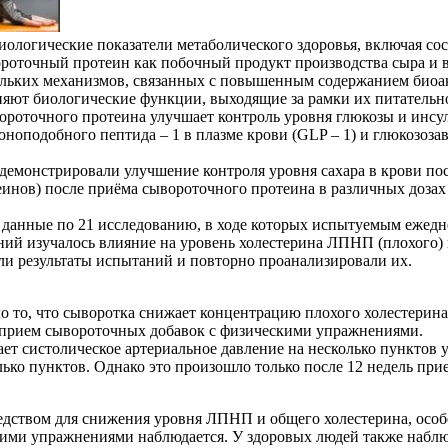
ологические показатели метаболического здоровья, включая сос
ороточный протеин как побочный продукт производства сыра и 
скольких механизмов, связанных с повышенным содержанием био
няют биологические функции, выходящие за рамки их питательн
вороточного протеина улучшает контроль уровня глюкозы и инсу
оподобного пептида – 1 в плазме крови (GLP – 1) и глюкозоза
одемонстрировали улучшение контроля уровня сахара в крови по
еинов) после приёма сывороточного протеина в различных дозах 
и данные по 21 исследованию, в ходе которых испытуемым ежедн
аний изучалось влияние на уровень холестерина ЛПНП (плохого)
или результаты испытаний и повторно проанализировали их.
то, что сыворотка снижает концентрацию плохого холестерина 
и прием сывороточных добавок с физическими упражнениями.
т систолическое артериальное давление на несколько пунктов у
ько пунктов. Однако это произошло только после 12 недель прие
дством для снижения уровня ЛПНП и общего холестерина, особ
скими упражнениями наблюдается. У здоровых людей также набл