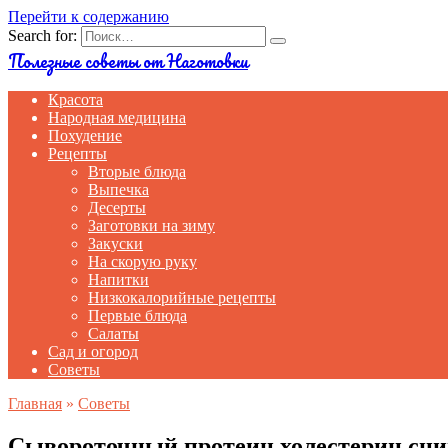
Перейти к содержанию
Search for:
Полезные советы от Наготовки
Красота
Народная медицина
Похудение
Рецепты
Вторые блюда
Выпечка
Десерты
Заготовки на зиму
Закуски
На скорую руку
Напитки
Низкокалорийные рецепты
Первые блюда
Салаты
Сад и огород
Советы
Главная
»
Советы
Сывороточный протеин холестерин сни