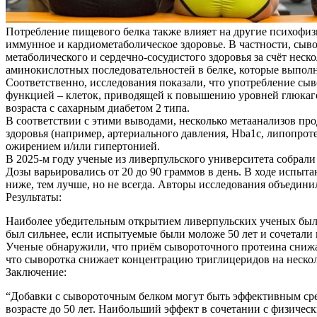
Потребление пищевого белка также влияет на другие психофизи
иммунное и кардиометаболическое здоровье. В частности, сыв
метаболического и сердечно-сосудистого здоровья за счёт не
аминокислотных последовательностей в белке, которые выпол
Соответственно, исследования показали, что употребление сы
функцией – клеток, приводящей к повышению уровней глюкагон
возраста с сахарным диабетом 2 типа.
В соответствии с этими выводами, несколько метаанализов пр
здоровья (например, артериального давления, Hba1c, липопрот
ожирением и/или гипертонией.
В 2025-м году ученые из ливерпульского университета собрал
Дозы варьировались от 20 до 90 граммов в день. В ходе испыт
ниже, тем лучше, но не всегда. Авторы исследования объедин
Результаты:
Наиболее убедительным открытием ливерпульских ученых было 
был сильнее, если испытуемые были моложе 50 лет и сочетал
Ученые обнаружили, что приём сывороточного протеина снижае
что сыворотка снижает концентрацию триглицеридов на нескол
Заключение:
“Добавки с сывороточным белком могут быть эффективным сре
возрасте до 50 лет. Наибольший эффект в сочетании с физиче