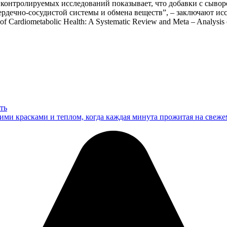
 контролируемых исследований показывает, что добавки с сыво
ердечно-сосудистой системы и обмена веществ”, – заключают ис
f Cardiometabolic Health: A Systematic Review and Meta – Analysis o
ть
ркими красками и теплом, когда каждая минута прожитая на све