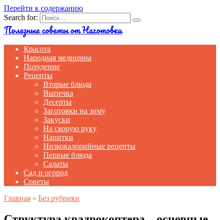
Перейти к содержанию
Search for:
Полезные советы от Наготовки
Красота
Народная медицина
Похудение
Рецепты
Вторые блюда
Выпечка
Десерты
Заготовки на зиму
Закуски
На скорую руку
Напитки
Низкокалорийные рецепты
Первые блюда
Салаты
Сад и огород
Советы
Главная
»
Без рубрики
Структура квадрокоптера – основные