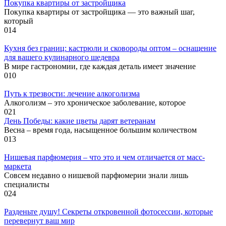
Покупка квартиры от застройщика
Покупка квартиры от застройщика — это важный шаг,
который
0
14
Кухня без границ: кастрюли и сковороды оптом – оснащение
для вашего кулинарного шедевра
В мире гастрономии, где каждая деталь имеет значение
0
10
Путь к трезвости: лечение алкоголизма
Алкоголизм – это хроническое заболевание, которое
0
21
День Победы: какие цветы дарят ветеранам
Весна – время года, насыщенное большим количеством
0
13
Нишевая парфюмерия – что это и чем отличается от масс-
маркета
Совсем недавно о нишевой парфюмерии знали лишь
специалисты
0
24
Разденьте душу! Секреты откровенной фотосессии, которые
перевернут ваш мир