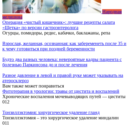
Народная
медицина
Операция «чистый кишечник»: лучшие рецепты салата
«Щетка» по версии гастроэнтеролога
Огурцы, помидоры, редис, кабачки, баклажаны, репа
Взрослая, желанная, осознанная: как забеременеть после 35 и
к чему готовиться при поздней беременности
Будто два разных человека: невероятные кадры пациента с
болезнью Паркинсона до и после лечения
Разное давление в левой и правой руке может указывать на
атеросклероз
Вам также может понравиться
Фитотерапия в урологии: травы от цистита и воспалений
Хронические воспаления мочевыводящих путей — циститы
0
12
Тонзиллэктомия: хирургическое удаление гланд
Тонзиллэктомия – это хирургическое удаление миндалин
0
11