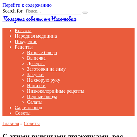
Перейти к содержанию
Search for:
Полезные советы от Наготовки
Красота
Народная медицина
Похудение
Рецепты
Вторые блюда
Выпечка
Десерты
Заготовки на зиму
Закуски
На скорую руку
Напитки
Низкокалорийные рецепты
Первые блюда
Салаты
Сад и огород
Советы
Главная
»
Советы
С этими вкусными дружочками, вес