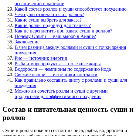
ограничений в рационе
Какой состав роллов и суши способствует похудению
Чем суши отличаются от роллов?
Какие суши выбрать для заказа?
Какие роллы подойдут для трапезы?
Как не переплатить при заказе суши и роллов?
Почему Umishi — ваш выбор в Анапе?
Заключение
В чем разница между роллами и суши с точки зрения
похудения
Рис — источник энергии
Рыба и морепродукты — полезные жиры
Водоросли — чемпионы по содержанию йода
Свежие овощи — источники клетчатки
Как правильно составить диету с роллами и суши для
похудения
Можно ли сочетать роллы и суши с другими
продуктами для эффективного похудения
Состав и питательная ценность суши и
роллов
Суши и роллы обычно состоят из риса, рыбы, водорослей и
различных добавок, таких как овощи или острый соус.