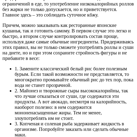
ограничений в еде, то употребление низкокалорийных роллов
без жарки не только допускается, но и приветствуется.
Главное здесь – это соблюдать суточное кбжу.
Причем, можно заказывать как ресторанные японские
кушанья, так и готовить самому. В первом случае это легко и
быстро, а втором случае контролировать состав проще,
используя даже самые обычные ингредиенты. Придерживаясь
этих правил, вы не только сможете употреблять роллы и суши
на диете, но и при этом сохраните стройность фигуры и не
прибавите в весе:
1. Замените классический белый рис более полезным
бурым. Если такой возможности не представляется, то
многократно промывайте обычный рис до тех пор, пока
вода не станет прозрачной.
2. Майонез и творожные сыры высококалорийны, так
что лучше отказаться от суши, где содержатся эти
продукты. А вот авокадо, несмотря на калорийность,
наоборот полезно: в нем содержится
мононенасыщенные жиры. Тем не менее,
злоупотреблять им не стоит.
3. Копченая и соленая рыба задерживает жидкость в
организме. Попробуйте заказать или сделать обычные
маки.