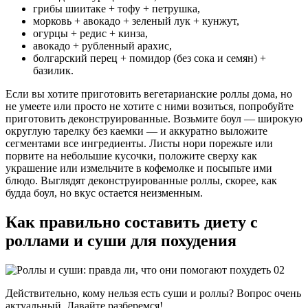
грибы шиитаке + тофу + петрушка,
морковь + авокадо + зеленый лук + кунжут,
огурцы + редис + кинза,
авокадо + рубленный арахис,
болгарский перец + помидор (без сока и семян) +
базилик.
Если вы хотите приготовить вегетарианские роллы дома, но
не умеете или просто не хотите с ними возиться, попробуйте
приготовить деконструированные. Возьмите боул — широкую
округлую тарелку без каемки — и аккуратно выложите
сегментами все ингредиенты. Листы нори порежьте или
порвите на небольшие кусочки, положите сверху как
украшение или измельчите в кофемолке и посыпьте ими
блюдо. Выглядят деконструированные роллы, скорее, как
будда боул, но вкус остается неизменным.
Как правильно составить диету с
роллами и суши для похудения
Действительно, кому нельзя есть суши и роллы? Вопрос очень
актуальный. Давайте разберемся!