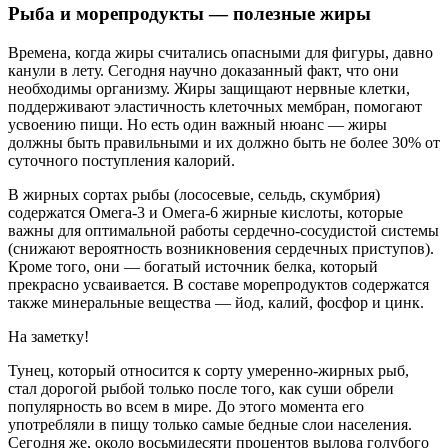
Рыба и морепродукты — полезные жиры
Времена, когда жиры считались опасными для фигуры, давно
канули в лету. Сегодня научно доказанный факт, что они
необходимы организму. Жиры защищают нервные клетки,
поддерживают эластичность клеточных мембран, помогают
усвоению пищи. Но есть один важный нюанс — жиры
должны быть правильными и их должно быть не более 30% от
суточного поступления калорий.
В жирных сортах рыбы (лососевые, сельдь, скумбрия)
содержатся Омега-3 и Омега-6 жирные кислоты, которые
важны для оптимальной работы сердечно-сосудистой системы
(снижают вероятность возникновения сердечных приступов).
Кроме того, они — богатый источник белка, который
прекрасно усваивается. В составе морепродуктов содержатся
также минеральные вещества — йод, калий, фосфор и цинк.
На заметку!
Тунец, который относится к сорту умеренно-жирных рыб,
стал дорогой рыбой только после того, как суши обрели
популярность во всем в мире. До этого момента его
употребляли в пищу только самые бедные слои населения.
Сегодня же, около восьмидесяти процентов вылова голубого