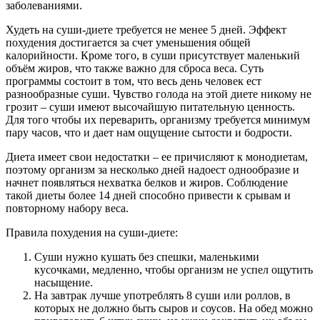
заболеваниями.
Худеть на суши-диете требуется не менее 5 дней. Эффект
похудения достигается за счет уменьшения общей
калорийности. Кроме того, в суши присутствует маленький
объём жиров, что также важно для сброса веса. Суть
программы состоит в том, что весь день человек ест
разнообразные суши. Чувство голода на этой диете никому не
грозит – суши имеют высочайшую питательную ценность.
Для того чтобы их переварить, организму требуется минимум
пару часов, что и дает нам ощущение сытости и бодрости.
Диета имеет свои недостатки – ее причисляют к монодиетам,
поэтому организм за несколько дней надоест однообразие и
начнет появляться нехватка белков и жиров. Соблюдение
такой диеты более 14 дней способно привести к срывам и
повторному набору веса.
Правила похудения на суши-диете:
Суши нужно кушать без спешки, маленькими
кусочками, медленно, чтобы организм не успел ощутить
насыщение.
На завтрак лучше употреблять 8 суши или роллов, в
которых не должно быть сыров и соусов. На обед можно