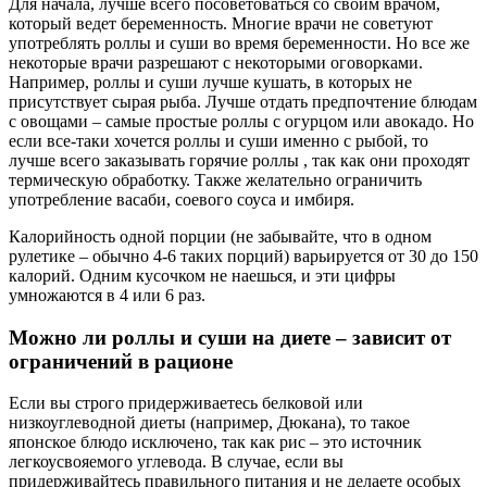
Для начала, лучше всего посоветоваться со своим врачом,
который ведет беременность. Многие врачи не советуют
употреблять роллы и суши во время беременности. Но все же
некоторые врачи разрешают с некоторыми оговорками.
Например, роллы и суши лучше кушать, в которых не
присутствует сырая рыба. Лучше отдать предпочтение блюдам
с овощами – самые простые роллы с огурцом или авокадо. Но
если все-таки хочется роллы и суши именно с рыбой, то
лучше всего заказывать горячие роллы , так как они проходят
термическую обработку. Также желательно ограничить
употребление васаби, соевого соуса и имбиря.
Калорийность одной порции (не забывайте, что в одном
рулетике – обычно 4-6 таких порций) варьируется от 30 до 150
калорий. Одним кусочком не наешься, и эти цифры
умножаются в 4 или 6 раз.
Можно ли роллы и суши на диете – зависит от
ограничений в рационе
Если вы строго придерживаетесь белковой или
низкоуглеводной диеты (например, Дюкана), то такое
японское блюдо исключено, так как рис – это источник
легкоусвояемого углевода. В случае, если вы
придерживайтесь правильного питания и не делаете особых