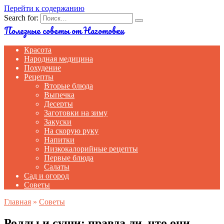
Перейти к содержанию
Search for:
Полезные советы от Наготовки
Красота
Народная медицина
Похудение
Рецепты
Вторые блюда
Выпечка
Десерты
Заготовки на зиму
Закуски
На скорую руку
Напитки
Низкокалорийные рецепты
Первые блюда
Салаты
Сад и огород
Советы
Главная
»
Советы
Роллы и суши: правда ли, что они