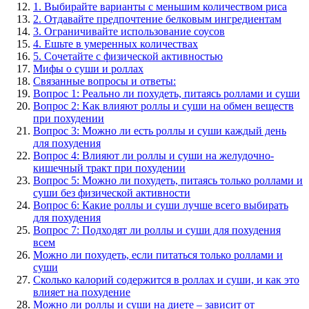
1. Выбирайте варианты с меньшим количеством риса
2. Отдавайте предпочтение белковым ингредиентам
3. Ограничивайте использование соусов
4. Ешьте в умеренных количествах
5. Сочетайте с физической активностью
Мифы о суши и роллах
Связанные вопросы и ответы:
Вопрос 1: Реально ли похудеть, питаясь роллами и суши
Вопрос 2: Как влияют роллы и суши на обмен веществ
при похудении
Вопрос 3: Можно ли есть роллы и суши каждый день
для похудения
Вопрос 4: Влияют ли роллы и суши на желудочно-
кишечный тракт при похудении
Вопрос 5: Можно ли похудеть, питаясь только роллами и
суши без физической активности
Вопрос 6: Какие роллы и суши лучше всего выбирать
для похудения
Вопрос 7: Подходят ли роллы и суши для похудения
всем
Можно ли похудеть, если питаться только роллами и
суши
Сколько калорий содержится в роллах и суши, и как это
влияет на похудение
Можно ли роллы и суши на диете – зависит от