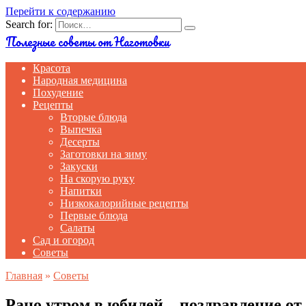
Перейти к содержанию
Search for:
Полезные советы от Наготовки
Красота
Народная медицина
Похудение
Рецепты
Вторые блюда
Выпечка
Десерты
Заготовки на зиму
Закуски
На скорую руку
Напитки
Низкокалорийные рецепты
Первые блюда
Салаты
Сад и огород
Советы
Главная
»
Советы
Рано утром в юбилей – поздравление от