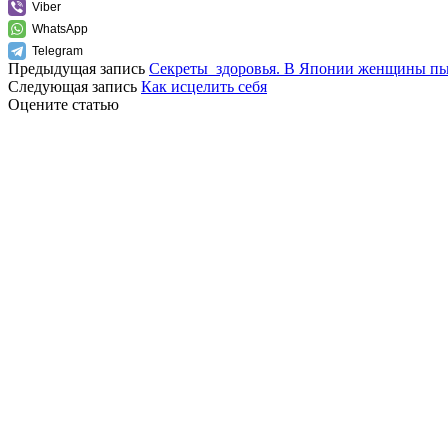
Viber
WhatsApp
Telegram
Предыдущая запись
Cекреты_здоровья. В Японии женщины пьют 
Следующая запись
Как исцелить себя
Оцените статью