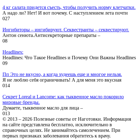
4 кг салата придется съесть, чтобы получить норму клетчатки.
А надо ли? Нет! И вот почему. С наступлением лета почти
0
27
Ингибиторы – ингибируют. Секвестранты – секвестируют.
Антон сенюта.Антисекреторные препараты –
0
8
Headlines:
Headlines: Что Такое Headlines и Почему Они Важны Headlines
0
9
Пп Это не вкусно, а когда худеешь еще и многое нельзя.
Я не люблю себя ограничивать! А для меня это вкусная
0
14
Секрет Loreal и Lancome: как тыквенное масло покорило
мировые бренды.
Думаете, тыквенное масло для лица –
0
13
© 2013 – 2026 Полезные советы от Наготовки. Информация
на сайте представлена бесплатно, исключительно в
справочных целях. Не занимайтесь самолечением. При
первых признаках заболевания обратитесь к врачу.