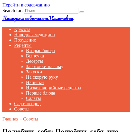
Перейти к содержанию
Search for:
Полезные советы от Наготовки
Красота
Народная медицина
Похудение
Рецепты
Вторые блюда
Выпечка
Десерты
Заготовки на зиму
Закуски
На скорую руку
Напитки
Низкокалорийные рецепты
Первые блюда
Салаты
Сад и огород
Советы
Главная
»
Советы
Полюбить себя: Полюбить себя, что