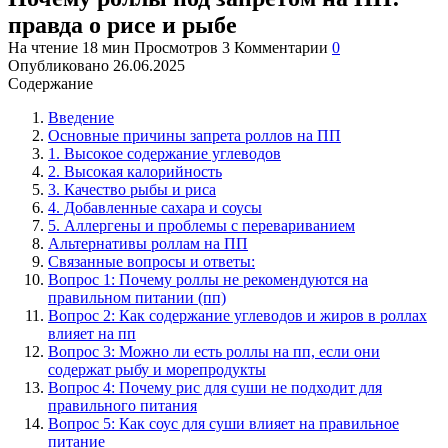
правда о рисе и рыбе
На чтение
18 мин
Просмотров
3
Комментарии
0
Опубликовано
26.06.2025
Содержание
Введение
Основные причины запрета роллов на ПП
1. Высокое содержание углеводов
2. Высокая калорийность
3. Качество рыбы и риса
4. Добавленные сахара и соусы
5. Аллергены и проблемы с перевариванием
Альтернативы роллам на ПП
Связанные вопросы и ответы:
Вопрос 1: Почему роллы не рекомендуются на
правильном питании (пп)
Вопрос 2: Как содержание углеводов и жиров в роллах
влияет на пп
Вопрос 3: Можно ли есть роллы на пп, если они
содержат рыбу и морепродукты
Вопрос 4: Почему рис для суши не подходит для
правильного питания
Вопрос 5: Как соус для суши влияет на правильное
питание