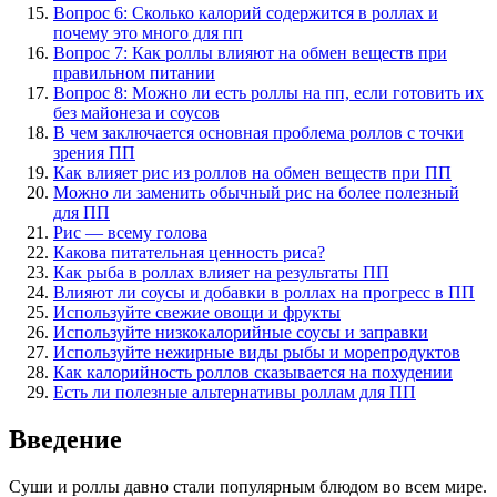
Вопрос 6: Сколько калорий содержится в роллах и
почему это много для пп
Вопрос 7: Как роллы влияют на обмен веществ при
правильном питании
Вопрос 8: Можно ли есть роллы на пп, если готовить их
без майонеза и соусов
В чем заключается основная проблема роллов с точки
зрения ПП
Как влияет рис из роллов на обмен веществ при ПП
Можно ли заменить обычный рис на более полезный
для ПП
Рис — всему голова
Какова питательная ценность риса?
Как рыба в роллах влияет на результаты ПП
Влияют ли соусы и добавки в роллах на прогресс в ПП
Используйте свежие овощи и фрукты
Используйте низкокалорийные соусы и заправки
Используйте нежирные виды рыбы и морепродуктов
Как калорийность роллов сказывается на похудении
Есть ли полезные альтернативы роллам для ПП
Введение
Суши и роллы давно стали популярным блюдом во всем мире.