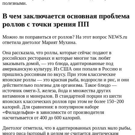
полезными.
В чем заключается основная проблема
роллов с точки зрения ПП
Можно ли поправиться от роллов? На этот вопрос NEWS.ru
ответила диетолог Марият Мухина.
Она рассказала, что роллы, которые сейчас подают в
российских ресторанах и которые многие так любят
заказывать домой, — это блюда, адаптированные под
американскую культуру. Из США они попали в Россию и
пришлись россиянам по вкусу. При этом классические
японские роллы — это красная рыба, водоросли и рис, и они
действительно полезны для организма. Такое блюдо —
источник омеги-3, железа, йода и множества других
витаминов и минералов. В стандартной порции из шести
японских классических роллов при этом не более 150−200
калорий. Для сравнения: в популярном наборе
«Филадельфия» в зависимости от производителя
насчитывается от 400 до 600 калорий.
Диетолог отметила, что в адаптированных роллах мало рыбы,
много риса (который в целом не считается диетическим