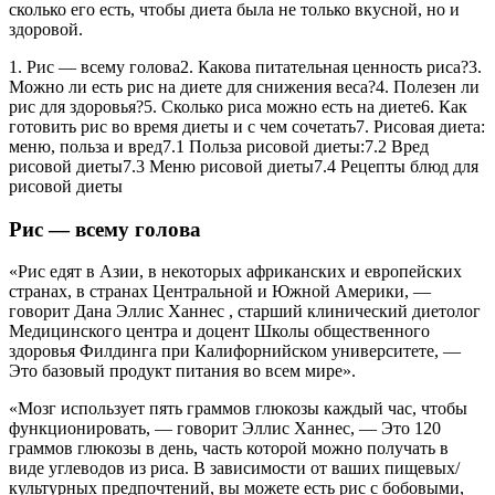
сколько его есть, чтобы диета была не только вкусной, но и
здоровой.
1. Рис — всему голова2. Какова питательная ценность риса?3.
Можно ли есть рис на диете для снижения веса?4. Полезен ли
рис для здоровья?5. Сколько риса можно есть на диете6. Как
готовить рис во время диеты и с чем сочетать7. Рисовая диета:
меню, польза и вред7.1 Польза рисовой диеты:7.2 Вред
рисовой диеты7.3 Меню рисовой диеты7.4 Рецепты блюд для
рисовой диеты
Рис — всему голова
«Рис едят в Азии, в некоторых африканских и европейских
странах, в странах Центральной и Южной Америки, —
говорит Дана Эллис Ханнес , старший клинический диетолог
Медицинского центра и доцент Школы общественного
здоровья Филдинга при Калифорнийском университете, —
Это базовый продукт питания во всем мире».
«Мозг использует пять граммов глюкозы каждый час, чтобы
функционировать, — говорит Эллис Ханнес, — Это 120
граммов глюкозы в день, часть которой можно получать в
виде углеводов из риса. В зависимости от ваших пищевых/
культурных предпочтений, вы можете есть рис с бобовыми,