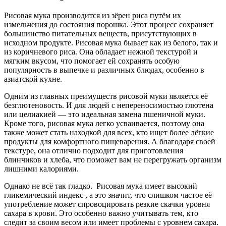
Рисовая мука производится из зёрен риса путём их
измельчения до состояния порошка. Этот процесс сохраняет
большинство питательных веществ, присутствующих в
исходном продукте. Рисовая мука бывает как из белого, так и
из коричневого риса. Она обладает нежной текстурой и
мягким вкусом, что помогает ей сохранять особую
популярность в выпечке и различных блюдах, особенно в
азиатской кухне.
Одним из главных преимуществ рисовой муки является её
безглютеновость. И для людей с непереносимостью глютена
или целиакией — это идеальная замена пшеничной муки.
Кроме того, рисовая мука легко усваивается, поэтому она
также может стать находкой для всех, кто ищет более лёгкие
продукты для комфортного пищеварения. А благодаря своей
текстуре, она отлично подходит для приготовления
блинчиков и хлеба, что поможет вам не перегружать организм
лишними калориями.
Однако не всё так гладко. Рисовая мука имеет высокий
гликемический индекс , а это значит, что слишком частое её
употребление может спровоцировать резкие скачки уровня
сахара в крови. Это особенно важно учитывать тем, кто
следит за своим весом или имеет проблемы с уровнем сахара.