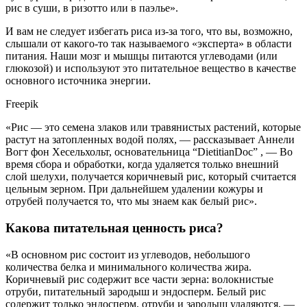
рис в суши, в ризотто или в паэлье».
И вам не следует избегать риса из-за того, что вы, возможно,
слышали от какого-то так называемого «эксперта» в области
питания. Наши мозг и мышцы питаются углеводами (или
глюкозой) и используют это питательное вещество в качестве
основного источника энергии.
Freepik
«Рис — это семена злаков или травянистых растений, которые
растут на затопленных водой полях, — рассказывает Аннели
Вогт фон Хесельхольт, основательница “DietitianDoc” , — Во
время сбора и обработки, когда удаляется только внешний
слой шелухи, получается коричневый рис, который считается
цельным зерном. При дальнейшем удалении кожуры и
отрубей получается то, что мы знаем как белый рис».
Какова питательная ценность риса?
«В основном рис состоит из углеводов, небольшого
количества белка и минимального количества жира.
Коричневый рис содержит все части зерна: волокнистые
отруби, питательный зародыш и эндосперм. Белый рис
содержит только эндосперм, отруби и зародыш удаляются, —