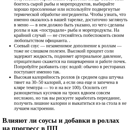
боитесь сырой рыбы и морепродуктов, выбирайте
хорошо просоленные или используйте подвергнутые
термической обработке ингредиенты. Чтобы узнать, что
именно оказалось в вашей тарелке, достаточно заглянуть
в меню — в нем должно быть указано, из чего сделаны
роллы и как «пострадали» рыба и морепродукты. На
крайний случай — не стесняйтесь побеспокоить своим
любопытством официанта. .
Соевый соус — незаменимое дополнение к роллам —
тоже не слишком полезен. Высокий процент соли
задержит жидкость, поднимет артериальное давление,
отрицательно скажется на пищеварении и работе почек.
Попробуйте разбавить соус водой: обычно в ресторанах
поступают именно так.
Высокая калорийность роллов (в среднем одна штучка
тянет на 30–50 калорий, а если она еще и запечена в
кляре темпура — то и на все 100). Осилить сет
разноцветных кусочков на троих вдвоем совсем
несложно, но так вы рискуете заработать переедание,
получить лишние калории и выкатиться из-за стола в не
лучшем настроении.
Влияют ли соусы и добавки в роллах
на прогресс в ПП