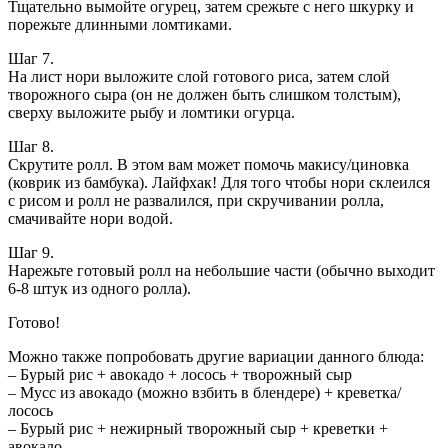
Тщательно вымойте огурец, затем срежьте с него шкурку и
порежьте длинными ломтиками.
Шаг 7.
На лист нори выложите слой готового риса, затем слой
творожного сыра (он не должен быть слишком толстым),
сверху выложите рыбу и ломтики огурца.
Шаг 8.
Скрутите ролл. В этом вам может помочь макису/циновка
(коврик из бамбука). Лайфхак! Для того чтобы нори склеился
с рисом и ролл не развалился, при скручивании ролла,
смачивайте нори водой.
Шаг 9.
Нарежьте готовый ролл на небольшие части (обычно выходит
6-8 штук из одного ролла).
Готово!
Можно также попробовать другие вариации данного блюда:
– Бурый рис + авокадо + лосось + творожный сыр
– Мусс из авокадо (можно взбить в блендере) + креветка/
лосось
– Бурый рис + нежирный творожный сыр + креветки +
авокадо