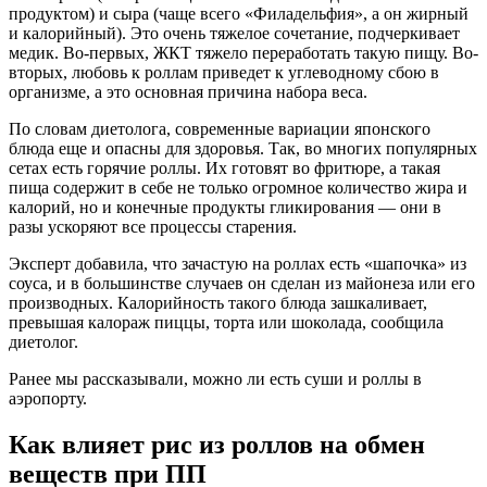
продуктом) и сыра (чаще всего «Филадельфия», а он жирный
и калорийный). Это очень тяжелое сочетание, подчеркивает
медик. Во-первых, ЖКТ тяжело переработать такую пищу. Во-
вторых, любовь к роллам приведет к углеводному сбою в
организме, а это основная причина набора веса.
По словам диетолога, современные вариации японского
блюда еще и опасны для здоровья. Так, во многих популярных
сетах есть горячие роллы. Их готовят во фритюре, а такая
пища содержит в себе не только огромное количество жира и
калорий, но и конечные продукты гликирования — они в
разы ускоряют все процессы старения.
Эксперт добавила, что зачастую на роллах есть «шапочка» из
соуса, и в большинстве случаев он сделан из майонеза или его
производных. Калорийность такого блюда зашкаливает,
превышая калораж пиццы, торта или шоколада, сообщила
диетолог.
Ранее мы рассказывали, можно ли есть суши и роллы в
аэропорту.
Как влияет рис из роллов на обмен
веществ при ПП