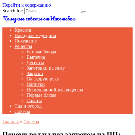
Перейти к содержанию
Search for:
Полезные советы от Наготовки
Красота
Народная медицина
Похудение
Рецепты
Вторые блюда
Выпечка
Десерты
Заготовки на зиму
Закуски
На скорую руку
Напитки
Низкокалорийные рецепты
Первые блюда
Салаты
Сад и огород
Советы
Главная
»
Советы
Почему роллы под запретом на ПП: