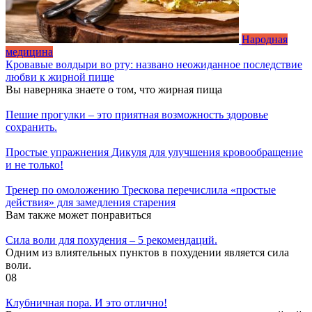
Народная
медицина
Кровавые волдыри во рту: названо неожиданное последствие
любви к жирной пище
Вы наверняка знаете о том, что жирная пища
Пешие прогулки – это приятная возможность здоровье
сохранить.
Простые упражнения Дикуля для улучшения кровообращение
и не только!
Тренер по омоложению Трескова перечислила «простые
действия» для замедления старения
Вам также может понравиться
Cила воли для похудения – 5 рекомендаций.
Одним из влиятельных пунктов в похудении является сила
воли.
0
8
Клубничная пора. И это отлично!