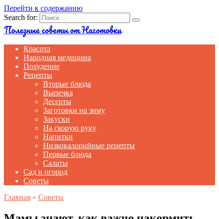
Перейти к содержанию
Search for:
Полезные советы от Наготовки
Красота
Народная медицина
Похудение
Рецепты
Вторые блюда
Выпечка
Десерты
Заготовки на зиму
Закуски
На скорую руку
Напитки
Низкокалорийные рецепты
Первые блюда
Салаты
Сад и огород
Советы
Главная
»
Советы
Мамы знают, как важно накормить