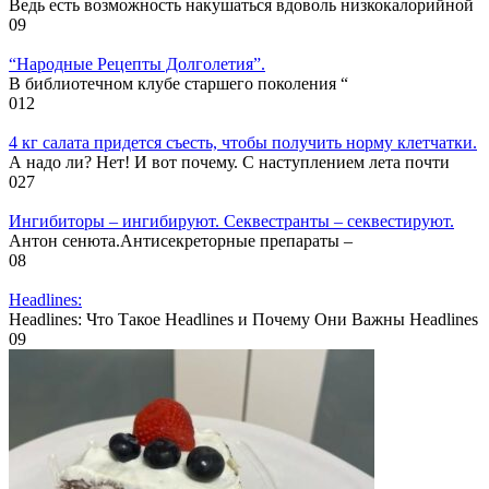
Ведь есть возможность накушаться вдоволь низкокалорийной
0
9
“Народные Рецепты Долголетия”.
В библиотечном клубе старшего поколения “
0
12
4 кг салата придется съесть, чтобы получить норму клетчатки.
А надо ли? Нет! И вот почему. С наступлением лета почти
0
27
Ингибиторы – ингибируют. Секвестранты – секвестируют.
Антон сенюта.Антисекреторные препараты –
0
8
Headlines:
Headlines: Что Такое Headlines и Почему Они Важны Headlines
0
9