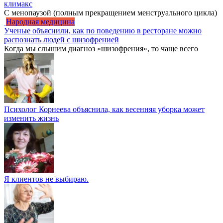
климакс
С менопаузой (полным прекращением менструального цикла)
Народная медицина
Ученые объяснили, как по поведению в ресторане можно
распознать людей с шизофренией
Когда мы слышим диагноз «шизофрения», то чаще всего
Психолог Корнеева объяснила, как весенняя уборка может
изменить жизнь
Я клиентов не выбираю.