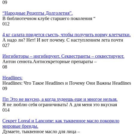
0
9
“Народные Рецепты Долголетия”.
В библиотечном клубе старшего поколения “
0
12
4 кг салата придется съесть, чтобы получить норму клетчатки.
А надо ли? Нет! И вот почему. С наступлением лета почти
0
27
Ингибиторы – ингибируют. Секвестранты – секвестируют.
Антон сенюта.Антисекреторные препараты –
0
8
Headlines:
Headlines: Что Такое Headlines и Почему Они Важны Headlines
0
9
Пп Это не вкусно, а когда худеешь еще и многое нельзя.
Я не люблю себя ограничивать! А для меня это вкусная
0
14
Секрет Loreal и Lancome: как тыквенное масло покорило
мировые бренды.
Думаете, тыквенное масло для лица –