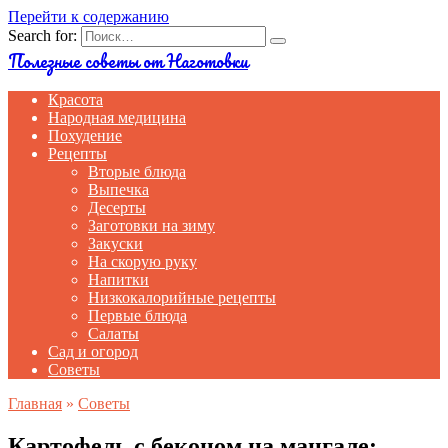
Перейти к содержанию
Search for:
Полезные советы от Наготовки
Красота
Народная медицина
Похудение
Рецепты
Вторые блюда
Выпечка
Десерты
Заготовки на зиму
Закуски
На скорую руку
Напитки
Низкокалорийные рецепты
Первые блюда
Салаты
Сад и огород
Советы
Главная
»
Советы
Картофель с беконом на мангале: