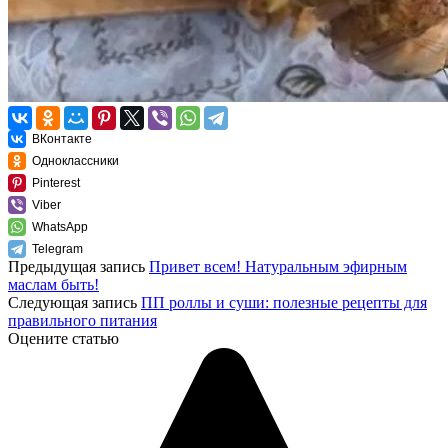
ВКонтакте
Одноклассники
Pinterest
Viber
WhatsApp
Telegram
Предыдущая запись
Привет всем! Натуральным эфирным
маслам быть!
Следующая запись
ПП роллы и суши: полезные рецепты для
правильного питания
Оцените статью