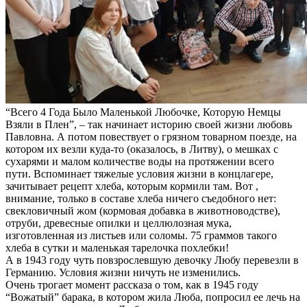
“Всего 4 Года Было Маленькой Любочке, Которую Немцы
Взяли в Плен”, – так начинает историю своей жизни любовь
Павловна. А потом повествует о грязном товарном поезде, на
котором их везли куда-то (оказалось, в Литву), о мешках с
сухарями и малом количестве воды на протяжении всего
пути. Вспоминает тяжелые условия жизни в концлагере,
зачитывает рецепт хлеба, которым кормили там. Вот ,
внимание, только в составе хлеба ничего съедобного нет:
свекловичный жом (кормовая добавка в животноводстве),
отруби, древесные опилки и целлюлозная мука,
изготовленная из листьев или соломы. 75 граммов такого
хлеба в сутки и маленькая тарелочка похлебки!
А в 1943 году чуть повзрослевшую девочку Любу перевезли в
Германию. Условия жизни ничуть не изменились.
Очень трогает момент рассказа о том, как в 1945 году
“Вожатый” барака, в котором жила Люба, попросил ее лечь на