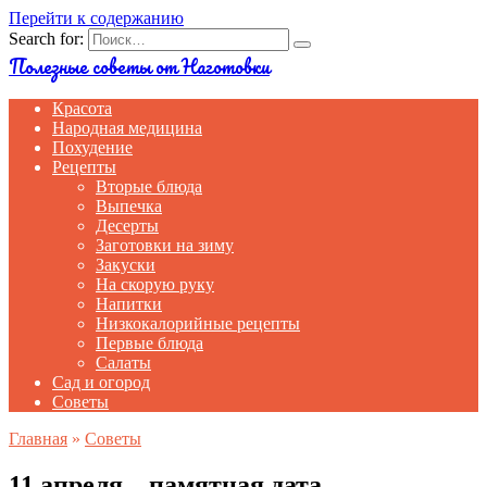
Перейти к содержанию
Search for:
Полезные советы от Наготовки
Красота
Народная медицина
Похудение
Рецепты
Вторые блюда
Выпечка
Десерты
Заготовки на зиму
Закуски
На скорую руку
Напитки
Низкокалорийные рецепты
Первые блюда
Салаты
Сад и огород
Советы
Главная
»
Советы
11 апреля – памятная дата.