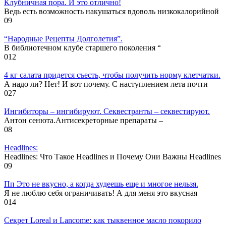
Клубничная пора. И это отлично!
Ведь есть возможность накушаться вдоволь низкокалорийной
0
9
“Народные Рецепты Долголетия”.
В библиотечном клубе старшего поколения “
0
12
4 кг салата придется съесть, чтобы получить норму клетчатки.
А надо ли? Нет! И вот почему. С наступлением лета почти
0
27
Ингибиторы – ингибируют. Секвестранты – секвестируют.
Антон сенюта.Антисекреторные препараты –
0
8
Headlines:
Headlines: Что Такое Headlines и Почему Они Важны Headlines
0
9
Пп Это не вкусно, а когда худеешь еще и многое нельзя.
Я не люблю себя ограничивать! А для меня это вкусная
0
14
Секрет Loreal и Lancome: как тыквенное масло покорило