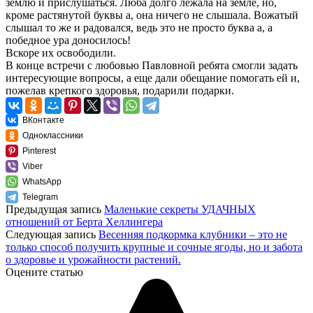
землю и прислушаться. Люба долго лежала на земле, но,
кроме растянутой буквы а, она ничего не слышала. Вожатый
слышал то же и радовался, ведь это не просто буква а, а
победное ура доносилось!
Вскоре их освободили.
В конце встречи с любовью Павловной ребята смогли задать
интересующие вопросы, а еще дали обещание помогать ей и,
пожелав крепкого здоровья, подарили подарки.
ВКонтакте
Одноклассники
Pinterest
Viber
WhatsApp
Telegram
Предыдущая запись
Маленькие секреты УДАЧНЫХ
отношений от Берта Хеллингера
Следующая запись
Весенняя подкормка клубники – это не
только способ получить крупные и сочные ягоды, но и забота
о здоровье и урожайности растений.
Оцените статью