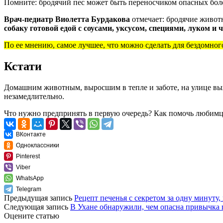
Помните: бродячий пес может быть переносчиком опасных боле
Врач-педиатр Виолетта Бурдакова
отмечает:
бродячие животн
собаку готовой едой с соусами, уксусом, специями, луком и 
По ее мнению, самое лучшее, что можно сделать для бездомног
Кстати
Домашним животным, выросшим в тепле и заботе, на улице выж
незамедлительно.
Что нужно предпринять в первую очередь? Как помочь любимцу
ВКонтакте
Одноклассники
Pinterest
Viber
WhatsApp
Telegram
Предыдущая запись
Рецепт печенья с секретом за одну минуту,
Следующая запись
В Ухане обнаружили, чем опасна привычка
Оцените статью