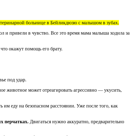
етеринарной больнице в Бейликдюзю с малышом в зубах.
ол и привели в чувство. Все это время мама малыша ходила за
 что окажут помощь его брату.
ье под удар.
ное животное может отреагировать агрессивно — укусить,
ь им еду на безопасном расстоянии. Уже после того, как
ых перчатках.
Двигаться нужно аккуратно, предварительно