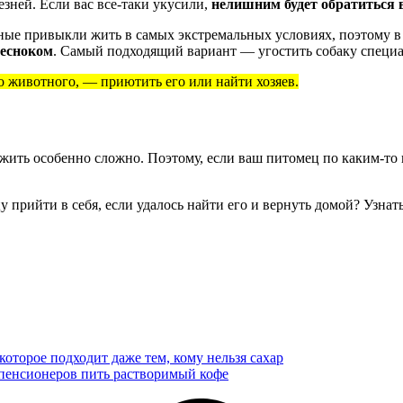
зней. Если вас все-таки укусили,
нелишним будет обратиться 
ые привыкли жить в самых экстремальных условиях, поэтому в 
чесноком
. Самый подходящий вариант — угостить собаку специ
о животного, — приютить его или найти хозяев.
ить особенно сложно. Поэтому, если ваш питомец по каким-то 
 прийти в себя, если удалось найти его и вернуть домой? Узна
 которое подходит даже тем, кому нельзя сахар
 пенсионеров пить растворимый кофе