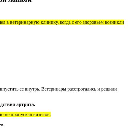
л в ветеринарную клинику, когда с его здоровьем возникли
 впустить ее внутрь. Ветеринары расстрогались и решили
дствия артрита.
о не пропускал визитов.
ев.