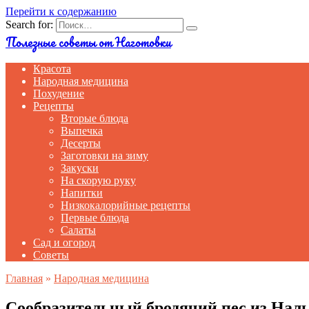
Перейти к содержанию
Search for:
Полезные советы от Наготовки
Красота
Народная медицина
Похудение
Рецепты
Вторые блюда
Выпечка
Десерты
Заготовки на зиму
Закуски
На скорую руку
Напитки
Низкокалорийные рецепты
Первые блюда
Салаты
Сад и огород
Советы
Главная
»
Народная медицина
Сообразительный бродячий пес из Наль