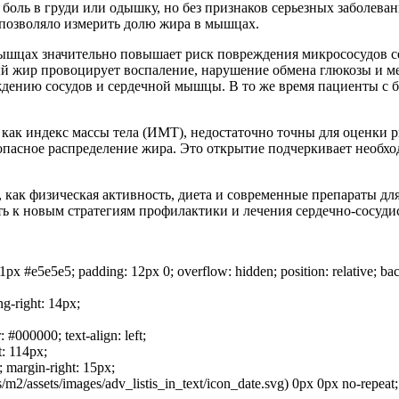
 боль в груди или одышку, но без признаков серьезных заболев
 позволяло измерить долю жира в мышцах.
мышцах значительно повышает риск повреждения микрососудов с
ый жир провоцирует воспаление, нарушение обмена глюкозы и м
еждению сосудов и сердечной мышцы. В то же время пациенты с
 как индекс массы тела (ИМТ), недостаточно точны для оценки 
опасное распределение жира. Это открытие подчеркивает необхо
 как физическая активность, диета и современные препараты д
ть к новым стратегиям профилактики и лечения сердечно-сосуди
 1px #e5e5e5; padding: 12px 0; overflow: hidden; position: relative; ba
ng-right: 14px;
: #000000; text-align: left;
t: 114px;
; margin-right: 15px;
m2/assets/images/adv_listis_in_text/icon_date.svg) 0px 0px no-repeat; v