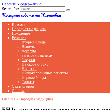
Перейти к содержанию
Search for:
Полезные советы от Наготовки
Красота
Народная медицина
Похудение
Рецепты
Вторые блюда
Выпечка
Десерты
Заготовки на зиму
Закуски
На скорую руку
Напитки
Низкокалорийные рецепты
Первые блюда
Салаты
Сад и огород
Советы
Главная
»
Народная медицина
EHJ: жир в мышцах повышает риск сер