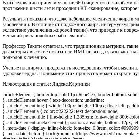
В исследовании приняли участие 669 пациентов с жалобами на
протяжении шести лет и проходили КТ-сканирование, которое
Результаты показали, что даже небольшое увеличение жира в 
заболеваний. В отличие от подкожного жира, интермускулярн
вследствие увеличения жировой ткани), что приводит к повр
меньший риск подобных заболеваний.
Профессор Такети отметила, что традиционные метрики, такие
для которых высокие показатели ИМТ не всегда указывают на 
подходов к лечению.
Ученые планируют продолжить исследования, чтобы выяснить,
здоровье сердца. Понимание этих процессов может открыть пу
Иллюстрация к статье:
Яндекс.Картинки
.articleElement { border-top: solid 1px #e5e5e5; border-bottom: solid
} .articleElement:hover { text-decoration: underline;
} .articleElement img { width: 100px; height: 100px; float: left; paddi
} .articleElement a { color: #222222; text-decoration: none;
} .articleElement .title { line-height: 1.285rem; font-weight: 800; color
} .articleElement .metaElement { position: absolute; bottom: 12px; lef
} .meta-date { display: inline-block; font-size: 0.8rem; color: #999999
} .meta-date::before { background: url(https://www.med2.ru/templates/