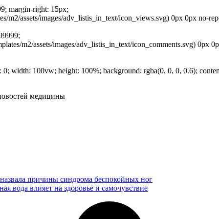
99; margin-right: 15px;
/m2/assets/images/adv_listis_in_text/icon_views.svg) 0px 0px no-repeat
999999;
ates/m2/assets/images/adv_listis_in_text/icon_comments.svg) 0px 0px n
t: 0; width: 100vw; height: 100%; background: rgba(0, 0, 0, 0.6); conten
 новостей медицины
 назвала причины синдрома беспокойных ног
ая вода влияет на здоровье и самочувствие