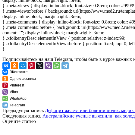
display: inline-block; margin-right: .3rem;
} .meta-views { display: inline-block; font-size: 0.8rem; color: #9999
} .meta-views::before { background: url(https://www.med2.ru/templates
display: inline-block; margin-right: .3rem;
} .meta-comments { display: inline-block; font-size: 0.8rem; color: #
} .meta-comments::before { background: url(https://www.med2.ru/templ
content: “”; display: inline-block; margin-right: .3rem;
} .xfolkentryDesc.elementInView { position:relative; z-index:99;
} .xfolkentryDesc.elementInView::before { position: fixed; top: 0; lef
}
Подписывайтесь
на наш Telegram
, чтобы быть в курсе важных
ВКонтакте
Одноклассники
Pinterest
Viber
WhatsApp
Telegram
Предыдущая запись
Дефицит железа или болезни почек: медик
Следующая запись
Австралийские ученые выяснили, как холодн
Оцените статью