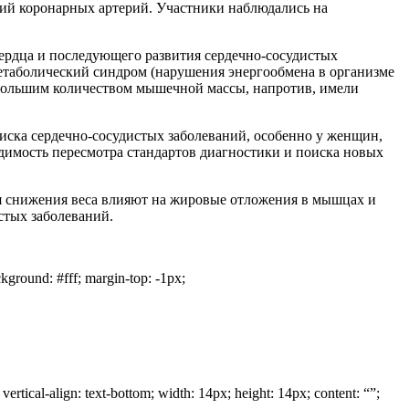
аний коронарных артерий. Участники наблюдались на
ердца и последующего развития сердечно-сосудистых
етаболический синдром (нарушения энергообмена в организме
 большим количеством мышечной массы, напротив, имели
риска сердечно-сосудистых заболеваний, особенно у женщин,
димость пересмотра стандартов диагностики и поиска новых
ля снижения веса влияют на жировые отложения в мышцах и
стых заболеваний.
ckground: #fff; margin-top: -1px;
ertical-align: text-bottom; width: 14px; height: 14px; content: “”;