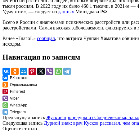
«В России растет число людей, которым впервые диагностирова
тысяч россиян. В 2022 году их было 460,1 тысячи, в 2021-м —
Удмуртии», — следует из
данных
Минздрава РФ..
Всего в России с диагнозами психических расстройств или ра
расстройствами. Самая высокая заболеваемость фиксируется в
Ранее «ГлагоL»
сообщал
, что актриса Чулпан Хаматова обвини
исходом.
Навигация по записям
ВКонтакте
Одноклассники
Pinterest
Viber
WhatsApp
Telegram
Предыдущая запись
Жуткие процедуры из Средневековья, на 
Следующая запись
Дурной знак: врач Кусков рассказал, чем оп
Оцените статью