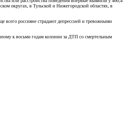
йства или расстройства поведения впервые выявили у 460,4
ком округах, в Тульской и Нижегородской областях, в
аще всего россияне страдают депрессией и тревожными
ённому к восьми годам колонии за ДТП со смертельным