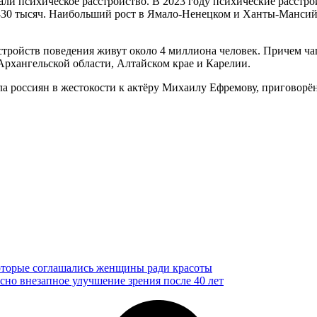
ли психическое расстройство. В 2023 году психические расстро
 430 тысяч. Наибольший рост в Ямало-Ненецком и Ханты-Мансийс
сстройств поведения живут около 4 миллиона человек. Причем ч
 Архангельской области, Алтайском крае и Карелии.
ла россиян в жестокости к актёру Михаилу Ефремову, приговор
которые соглашались женщины ради красоты
асно внезапное улучшение зрения после 40 лет