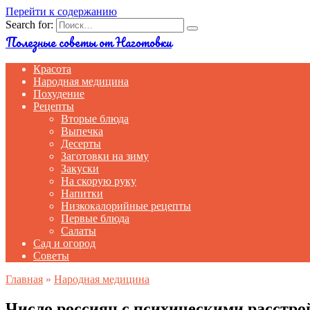
Перейти к содержанию
Search for:
Полезные советы от Наготовки
Красота
Народная медицина
Похудение
Рецепты
Вторые блюда
Выпечка
Десерты
Заготовки на зиму
Закуски
На скорую руку
Напитки
Низкокалорийные рецепты
Первые блюда
Салаты
Сад и огород
Советы
Главная
»
Народная медицина
Число россиян с психическими расстро